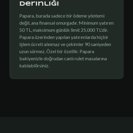
Derinliği
Papara, burada sadece bir ödeme yöntemi
değil, ana finansal omurgadır. Minimum yatırım
50 TL, maksimum günlük limit 25.000 TL'dir.
Papara üzerinden yapılan yatırımlarda hiçbir
işlem ücreti alınmaz ve çekimler 90 saniyeden
uzun sürmez. Özel bir özellik: Papara
bakiyenizle doğrudan canlı rulet masalarına
katılabilirsiniz.