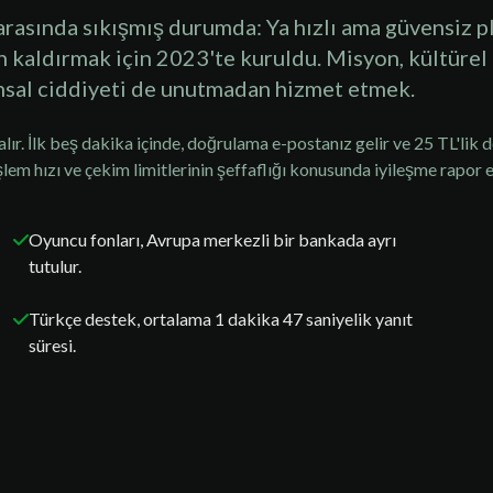
 arasında sıkışmış durumda: Ya hızlı ama güvensiz p
n kaldırmak için 2023'te kuruldu. Misyon, kültürel
ansal ciddiyeti de unutmadan hizmet etmek.
ır. İlk beş dakika içinde, doğrulama e-postanız gelir ve 25 TL'lik
lem hızı ve çekim limitlerinin şeffaflığı konusunda iyileşme rapor e
Oyuncu fonları, Avrupa merkezli bir bankada ayrı
tutulur.
Türkçe destek, ortalama 1 dakika 47 saniyelik yanıt
süresi.