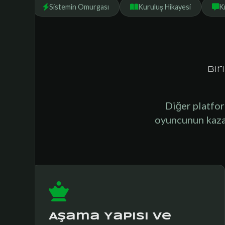
Sayfa İçeriği
Sistemin Omurgası
Kuruluş Hikayesi
K
Bir
Diğer platfor
oyuncunun kazan
Aşama Yapısı ve