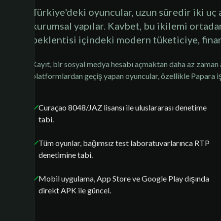
Türkiye'deki oyuncular, uzun süredir iki uç
kurumsal yapılar. Kavbet, bu ikilemi ortada
beklentisi içindeki modern tüketiciye, fin
Kayıt, bir sosyal medya hesabı açmaktan daha az zaman al
platformlardan geçiş yapan oyuncular, özellikle Papara iş
Curaçao 8048/JAZ lisansı ile uluslararası denetime
tabi.
Tüm oyunlar, bağımsız test laboratuvarlarınca RTP
denetimine tabi.
Mobil uygulama, App Store ve Google Play dışında
direkt APK ile güncel.