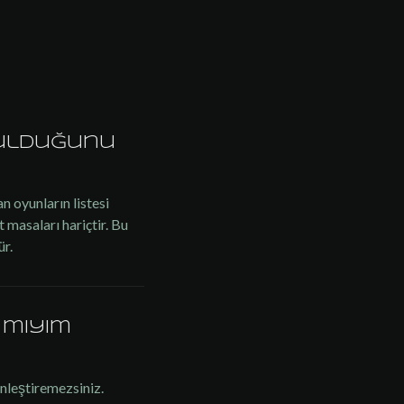
tulduğunu
 oyunların listesi
 masaları hariçtir. Bu
r.
 miyim
nleştiremezsiniz.