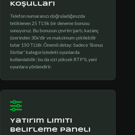
Koşulları
Telefon numaranızı doğruladığınızda
tetiklenen 25 TL'lik bir deneme bonusu
sunuyoruz. Bu bonusun çevrim şartı, kazanç
üzerinden 30x'dir ve maksimum çekilebilir
tutar 150 TL'dir. Önemli detay: Sadece 'Bonus
Slotlar' kategorisindeki oyunlarda
kullanılabilir; bu da sizi yüksek RTP'li, yeni
oyunlara yönlendirir.
Yatırım Limiti
Belirleme Paneli