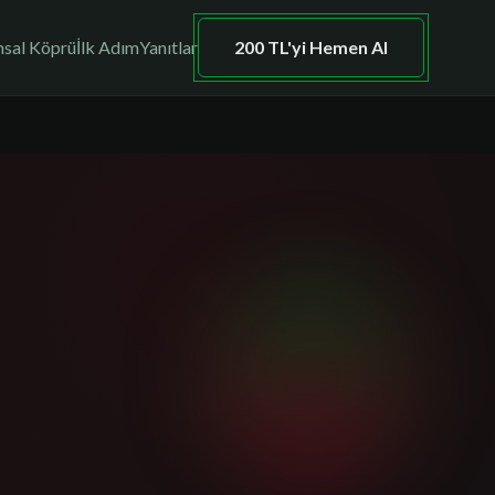
nsal Köprü
İlk Adım
Yanıtlar
200 TL'yi Hemen Al