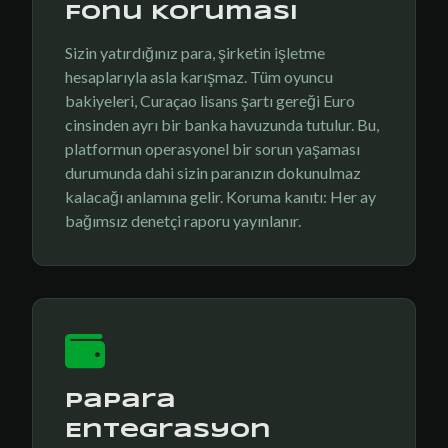
Fonu Koruması
Sizin yatırdığınız para, şirketin işletme
hesaplarıyla asla karışmaz. Tüm oyuncu
bakiyeleri, Curaçao lisans şartı gereği Euro
cinsinden ayrı bir banka havuzunda tutulur. Bu,
platformun operasyonel bir sorun yaşaması
durumunda dahi sizin paranızın dokunulmaz
kalacağı anlamına gelir. Koruma kanıtı: Her ay
bağımsız denetçi raporu yayınlanır.
Papara
Entegrasyon