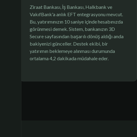
Ziraat Bankası, İş Bankası, Halkbank ve
VakıfBank'a anlık EFT entegrasyonu mevcut.
Bu, yatırımınızın 10 saniye içinde hesabınızda
görünmesi demek. Sistem, bankanızın 3D
Secure sayfasından başarılı dönüş aldığı anda
bakiyenizi günceller. Destek ekibi, bir
yatırımın beklemeye alınması durumunda
ortalama 4,2 dakikada müdahale eder.