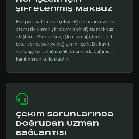
Şifrelenmiş Makbuz
Her para yatırma ve çekme işleminiz için sistem
otomatik olarak şifrelenmiş bir dijital makbuz
oluşturur. Bu makbuz, işlem kimliği, tarih, saat,
tutar ve net bakiye değişimini içerir. Bu kayıt,
herhangi bir anlaşmazlık durumunda bağımsız
kanıt olarak kullanılabilir.
Çekim Sorunlarında
Doğrudan Uzman
Bağlantısı