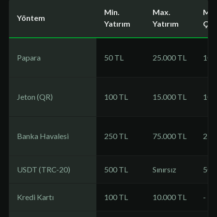
Min.
Max.
Min
Yöntem
Yatırım
Yatırım
Çek
Papara
50 TL
25.000 TL
100
Jeton (QR)
100 TL
15.000 TL
100
Banka Havalesi
250 TL
75.000 TL
250
USDT (TRC-20)
500 TL
Sınırsız
500
Kredi Kartı
100 TL
10.000 TL
-