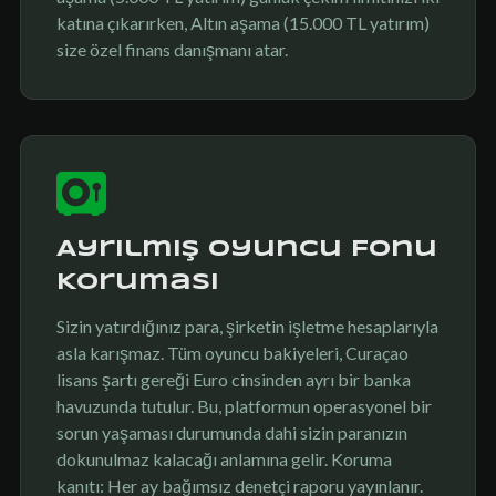
katına çıkarırken, Altın aşama (15.000 TL yatırım)
size özel finans danışmanı atar.
Ayrılmış Oyuncu Fonu
Koruması
Sizin yatırdığınız para, şirketin işletme hesaplarıyla
asla karışmaz. Tüm oyuncu bakiyeleri, Curaçao
lisans şartı gereği Euro cinsinden ayrı bir banka
havuzunda tutulur. Bu, platformun operasyonel bir
sorun yaşaması durumunda dahi sizin paranızın
dokunulmaz kalacağı anlamına gelir. Koruma
kanıtı: Her ay bağımsız denetçi raporu yayınlanır.