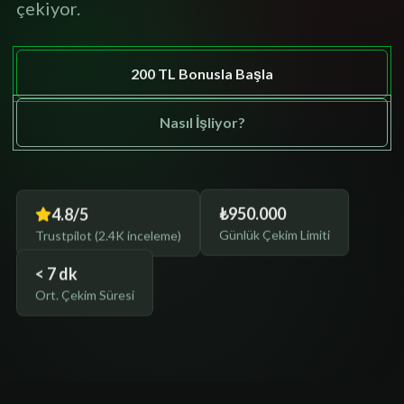
çekiyor.
200 TL Bonusla Başla
Nasıl İşliyor?
4.8/5
₺950.000
Trustpilot (2.4K inceleme)
Günlük Çekim Limiti
< 7 dk
Ort. Çekim Süresi