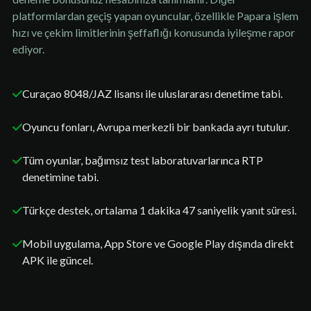
platformlardan geçiş yapan oyuncular, özellikle Papara işlem
hızı ve çekim limitlerinin şeffaflığı konusunda iyileşme rapor
ediyor.
Curaçao 8048/JAZ lisansı ile uluslararası denetime tabi.
Oyuncu fonları, Avrupa merkezli bir bankada ayrı tutulur.
Tüm oyunlar, bağımsız test laboratuvarlarınca RTP
denetimine tabi.
Türkçe destek, ortalama 1 dakika 47 saniyelik yanıt süresi.
Mobil uygulama, App Store ve Google Play dışında direkt
APK ile güncel.