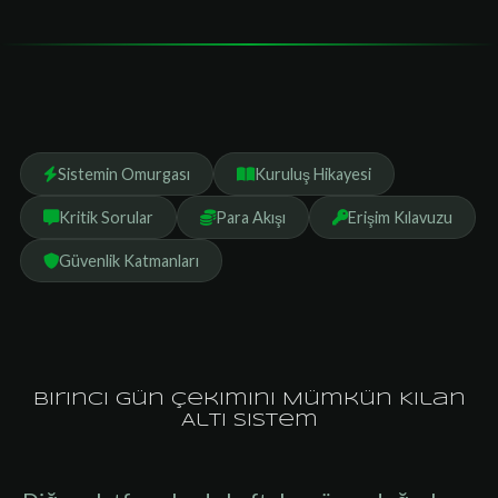
Sayfa İçeriği
Sistemin Omurgası
Kuruluş Hikayesi
Kritik Sorular
Para Akışı
Erişim Kılavuzu
Güvenlik Katmanları
Birinci Gün Çekimini Mümkün Kılan
Altı Sistem