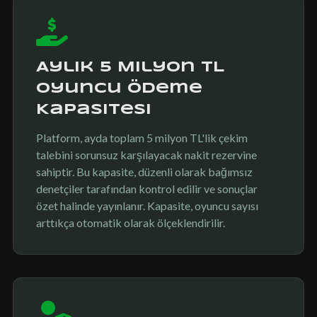
Aylık 5 Milyon TL
Oyuncu Ödeme
Kapasitesi
Platform, ayda toplam 5 milyon TL'lik çekim
talebini sorunsuz karşılayacak nakit rezervine
sahiptir. Bu kapasite, düzenli olarak bağımsız
denetçiler tarafından kontrol edilir ve sonuçlar
özet halinde yayınlanır. Kapasite, oyuncu sayısı
arttıkça otomatik olarak ölçeklendirilir.