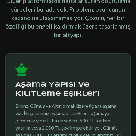
Diğer platformlarda haftalar süren doğrulama
süreçleri burada yok. Problem, oyuncunun
kazancına ulaşamamasıydı. Çözüm, her bir
özelliği bu engeli kaldırmak üzere tasarlanmış
bir altyapı.
Aşama Yapısı ve
Kilitleme Eşikleri
Bronz, Gümüş ve Altın olmak üzere üç ana aşama
var. İlk çekiminizi yapmak için Bronz aşamaya
geçmeniz yeterli; bu da sadece 500 TL toplam
yatırım veya 2.000 TL çevrim gerektiriyor. Gümüş
aşama (5.000 TL yatırım) günlük çekim limitinizi iki