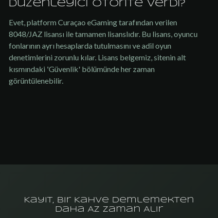
düzenleyici otorite verdi?
Evet, platform Curaçao eGaming tarafından verilen
8048/JAZ lisansı ile tamamen lisanslıdır. Bu lisans, oyuncu
fonlarının ayrı hesaplarda tutulmasını ve adil oyun
denetimlerini zorunlu kılar. Lisans belgemiz, sitenin alt
kısmındaki 'Güvenlik' bölümünde her zaman
görüntülenebilir.
Kayıt, Bir Kahve Demlemekten
Daha Az Zaman Alır