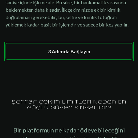
saniye içinde işleme alır. Bu süre, bir bankamatik sırasında
beklemekten daha kısadır. İlk çekiminizde ek bir kimlik
doğrulaması gerekebilir; bu, selfie ve kimlik fotoğrafı
yüklemek kadar basit bir işlemdir ve sadece bir kez yapılır.
3 Adımda Başlayın
Şeffaf Çekim Limitleri Neden En
Güçlü Güven Sinyalidir?
Bir platformun ne kadar ödeyebileceğini