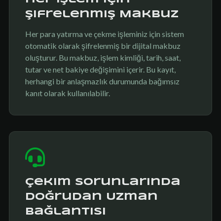
Şifrelenmiş Makbuz
Her para yatırma ve çekme işleminiz için sistem
otomatik olarak şifrelenmiş bir dijital makbuz
oluşturur. Bu makbuz, işlem kimliği, tarih, saat,
tutar ve net bakiye değişimini içerir. Bu kayıt,
herhangi bir anlaşmazlık durumunda bağımsız
kanıt olarak kullanılabilir.
Çekim Sorunlarında
Doğrudan Uzman
Bağlantısı