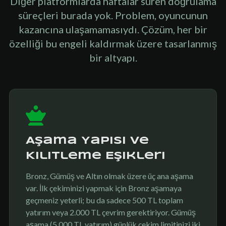
Diğer platformlarda haftalar süren doğrulama
süreçleri burada yok. Problem, oyuncunun
kazancına ulaşamamasıydı. Çözüm, her bir
özelliği bu engeli kaldırmak üzere tasarlanmış
bir altyapı.
Aşama Yapısı ve
Kilitleme Eşikleri
Bronz, Gümüş ve Altın olmak üzere üç ana aşama
var. İlk çekiminizi yapmak için Bronz aşamaya
geçmeniz yeterli; bu da sadece 500 TL toplam
yatırım veya 2.000 TL çevrim gerektiriyor. Gümüş
aşama (5.000 TL yatırım) günlük çekim limitinizi iki