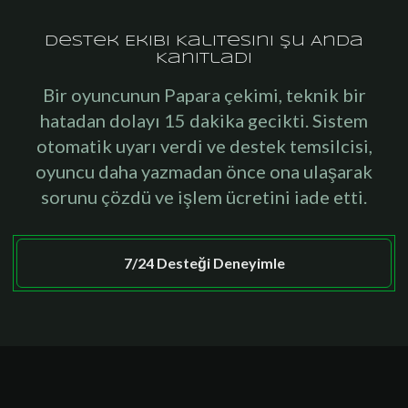
Destek Ekibi Kalitesini Şu Anda
Kanıtladı
Bir oyuncunun Papara çekimi, teknik bir
hatadan dolayı 15 dakika gecikti. Sistem
otomatik uyarı verdi ve destek temsilcisi,
oyuncu daha yazmadan önce ona ulaşarak
sorunu çözdü ve işlem ücretini iade etti.
7/24 Desteği Deneyimle