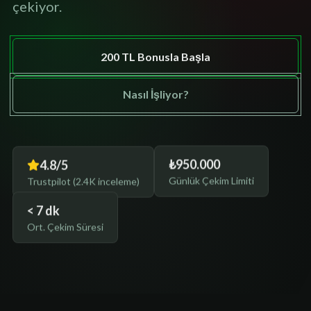
çekiyor.
200 TL Bonusla Başla
Nasıl İşliyor?
4.8/5
₺950.000
Trustpilot (2.4K inceleme)
Günlük Çekim Limiti
< 7 dk
Ort. Çekim Süresi