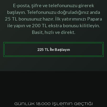
E-posta, şifre ve telefonunuzu girerek
başlayın. Telefonunuzu doğruladığınız anda
25 TL bonusunuz hazır. İlk yatırımınızı Papara
ile yapın ve 200 TL ekstra bonusu kilitleyin.
Basit, hızlı ve direkt.
225 TL İle Başlayın
Günlük 18.000 İşlemin Geçtiği