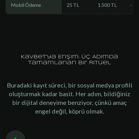
Mobil Ödeme
25 TL
1.500 TL
-
Kavbet'ya Erişim: Üç Adımda
Tamamlanan Bir Ritüel
Buradaki kayıt süreci, bir sosyal medya profili
oluşturmak kadar basit. Her adım, bildiğiniz
bir dijital deneyime benziyor, çünkü amaç
engel değil, köprü olmak.