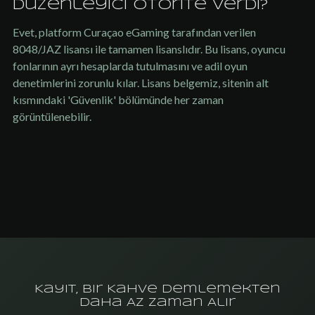
düzenleyici otorite verdi?
Evet, platform Curaçao eGaming tarafından verilen
8048/JAZ lisansı ile tamamen lisanslıdır. Bu lisans, oyuncu
fonlarının ayrı hesaplarda tutulmasını ve adil oyun
denetimlerini zorunlu kılar. Lisans belgemiz, sitenin alt
kısmındaki 'Güvenlik' bölümünde her zaman
görüntülenebilir.
Kayıt, Bir Kahve Demlemekten
Daha Az Zaman Alır