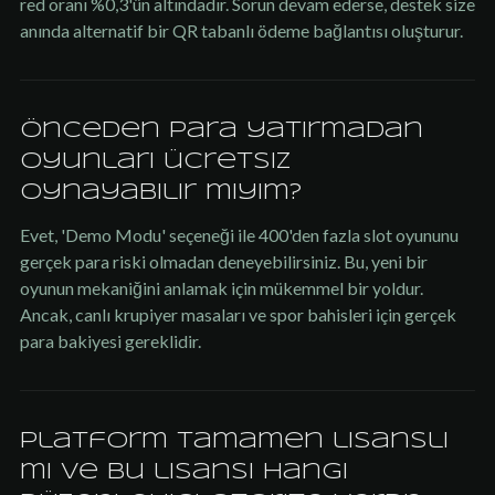
red oranı %0,3'ün altındadır. Sorun devam ederse, destek size
anında alternatif bir QR tabanlı ödeme bağlantısı oluşturur.
Önceden para yatırmadan
oyunları ücretsiz
oynayabilir miyim?
Evet, 'Demo Modu' seçeneği ile 400'den fazla slot oyununu
gerçek para riski olmadan deneyebilirsiniz. Bu, yeni bir
oyunun mekaniğini anlamak için mükemmel bir yoldur.
Ancak, canlı krupiyer masaları ve spor bahisleri için gerçek
para bakiyesi gereklidir.
Platform tamamen lisanslı
mı ve bu lisansı hangi