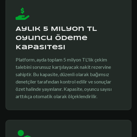
Aylık 5 Milyon TL
Oyuncu Ödeme
Kapasitesi
Platform, ayda toplam 5 milyon TL'lik çekim
talebini sorunsuz karşılayacak nakit rezervine
sahiptir. Bu kapasite, düzenli olarak bağımsız
denetçiler tarafından kontrol edilir ve sonuçlar
özet halinde yayınlanır. Kapasite, oyuncu sayısı
arttıkça otomatik olarak ölçeklendirilir.