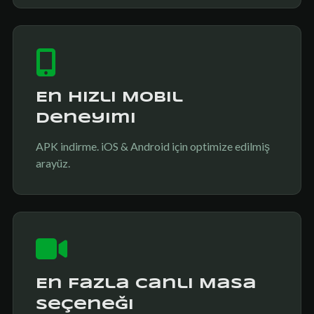
En Hızlı Mobil
Deneyimi
APK indirme. iOS & Android için optimize edilmiş
arayüz.
En Fazla Canlı Masa
Seçeneği