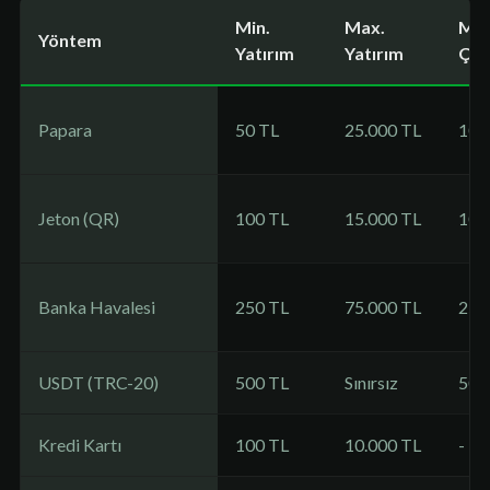
Min.
Max.
Min
Yöntem
Yatırım
Yatırım
Çek
Papara
50 TL
25.000 TL
100
Jeton (QR)
100 TL
15.000 TL
100
Banka Havalesi
250 TL
75.000 TL
250
USDT (TRC-20)
500 TL
Sınırsız
500
Kredi Kartı
100 TL
10.000 TL
-