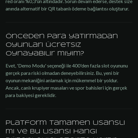
red oranı %0,3'ün altındadır. Sorun devam ederse, destek size
anında alternatif bir QR tabanlı ödeme bağlantısı oluşturur.
Önceden para yatırmadan
oyunları ücretsiz
oynayabilir miyim?
Evet, 'Demo Modu' seçeneği ile 400'den fazla slot oyununu
gerçek para riski olmadan deneyebilirsiniz. Bu, yeni bir
oyunun mekaniğini anlamak için mükemmel bir yoldur.
Ancak, canlı krupiyer masaları ve spor bahisleri için gerçek
para bakiyesi gereklidir.
Platform tamamen lisanslı
mı ve bu lisansı hangi