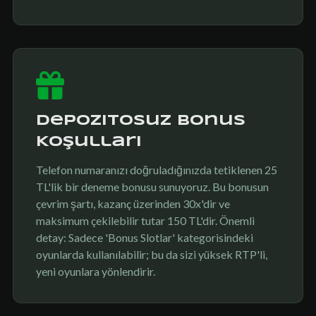
Depozitosuz Bonus
Koşulları
Telefon numaranızı doğruladığınızda tetiklenen 25
TL'lik bir deneme bonusu sunuyoruz. Bu bonusun
çevrim şartı, kazanç üzerinden 30x'dir ve
maksimum çekilebilir tutar 150 TL'dir. Önemli
detay: Sadece 'Bonus Slotlar' kategorisindeki
oyunlarda kullanılabilir; bu da sizi yüksek RTP'li,
yeni oyunlara yönlendirir.