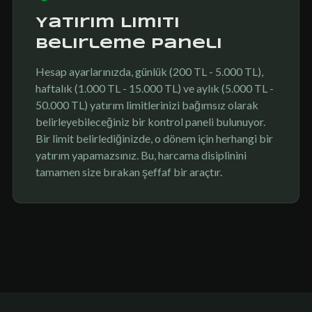
Yatırım Limiti
Belirleme Paneli
Hesap ayarlarınızda, günlük (200 TL - 5.000 TL),
haftalık (1.000 TL - 15.000 TL) ve aylık (5.000 TL -
50.000 TL) yatırım limitlerinizi bağımsız olarak
belirleyebileceğiniz bir kontrol paneli bulunuyor.
Bir limit belirlediğinizde, o dönem için herhangi bir
yatırım yapamazsınız. Bu, harcama disiplinini
tamamen size bırakan şeffaf bir araçtır.