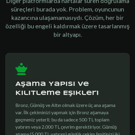
Diğer platformlarda haftalar süren doğrulama
süreçleri burada yok. Problem, oyuncunun
kazancına ulaşamamasıydı. Çözüm, her bir
özelliği bu engeli kaldırmak üzere tasarlanmış
bir altyapı.
Aşama Yapısı ve
Kilitleme Eşikleri
Bronz, Gümüş ve Altın olmak üzere üç ana aşama
var. İlk çekiminizi yapmak için Bronz aşamaya
geçmeniz yeterli; bu da sadece 500 TL toplam
yatırım veya 2.000 TL çevrim gerektiriyor. Gümüş
aşama (5.000 TL yatırım) günlük çekim limitinizi iki