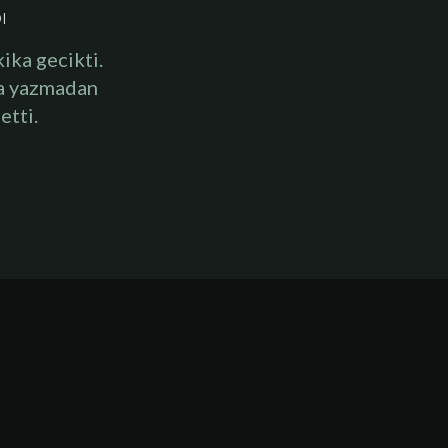
ı
ika gecikti.
ha yazmadan
etti.