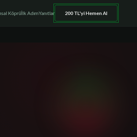
nsal Köprü
İlk Adım
Yanıtlar
200 TL'yi Hemen Al