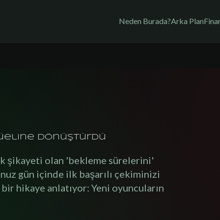
Neden Burada?
Arka Plan
Fina
Ritüeline Dönüştürdü
k şikayeti olan 'bekleme sürelerini'
z gün içinde ilk başarılı çekiminizi
bir hikaye anlatıyor: Yeni oyuncuların