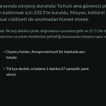
 arasında sıkışmış durumda: Ya hızlı ama güvensiz p
n kaldırmak için 2023'te kuruldu. Misyon, kültürel
ansal ciddiyeti de unutmadan hizmet etmek.
ır. İlk beş dakika içinde, doğrulama e-postanız gelir ve 25 TL'lik
lem hızı ve çekim limitlerinin şeffaflığı konusunda iyileşme rapor e
Oyuncu fonları, Avrupa merkezli bir bankada ayrı
tutulur.
Türkçe destek, ortalama 1 dakika 47 saniyelik yanıt
süresi.