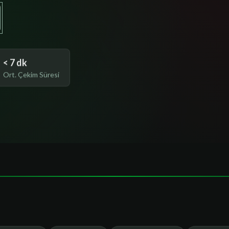
< 7 dk
Ort. Çekim Süresi