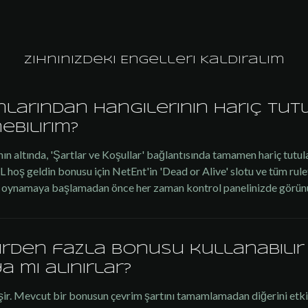
Zihninizdeki Engelleri Kaldıralım
larından hangilerinin hariç tu
ebilirim?
 altında, 'Şartlar ve Koşullar' bağlantısında tamamen hariç tutulan
 hoş geldin bonusu için NetEnt'in 'Dead or Alive' slotu ve tüm rulet
le oynamaya başlamadan önce her zaman kontrol panelinizde görünü
irden fazla bonusu kullanabilir
a mı alınırlar?
eşir. Mevcut bir bonusun çevrim şartını tamamlamadan diğerini etki