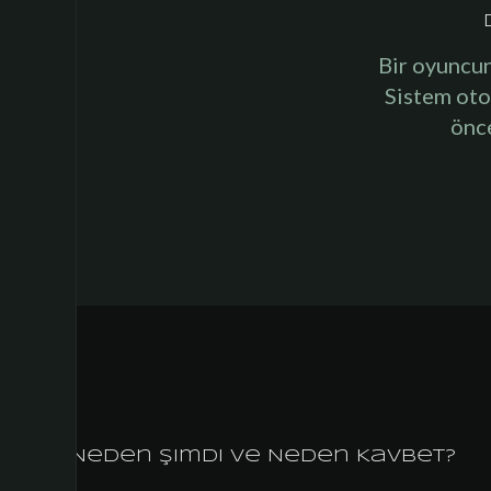
Bir oyuncun
Sistem oto
önce
Neden Şimdi ve Neden Kavbet?