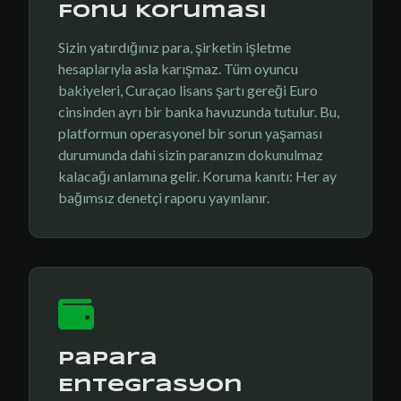
Fonu Koruması
Sizin yatırdığınız para, şirketin işletme
hesaplarıyla asla karışmaz. Tüm oyuncu
bakiyeleri, Curaçao lisans şartı gereği Euro
cinsinden ayrı bir banka havuzunda tutulur. Bu,
platformun operasyonel bir sorun yaşaması
durumunda dahi sizin paranızın dokunulmaz
kalacağı anlamına gelir. Koruma kanıtı: Her ay
bağımsız denetçi raporu yayınlanır.
Papara
Entegrasyon