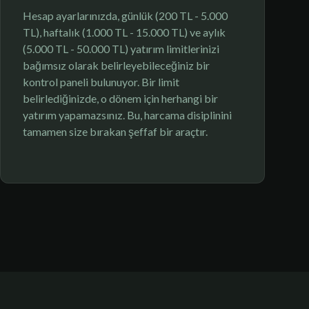
Hesap ayarlarınızda, günlük (200 TL - 5.000
TL), haftalık (1.000 TL - 15.000 TL) ve aylık
(5.000 TL - 50.000 TL) yatırım limitlerinizi
bağımsız olarak belirleyebileceğiniz bir
kontrol paneli bulunuyor. Bir limit
belirlediğinizde, o dönem için herhangi bir
yatırım yapamazsınız. Bu, harcama disiplinini
tamamen size bırakan şeffaf bir araçtır.