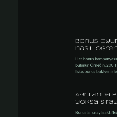
Bonus oyun
nasıl öğren
Her bonus kampanyasının
bulunur. Örneğin, 200 TL
liste, bonus bakiyeniz
Aynı anda b
yoksa sıray
Bonuslar sırayla aktifl