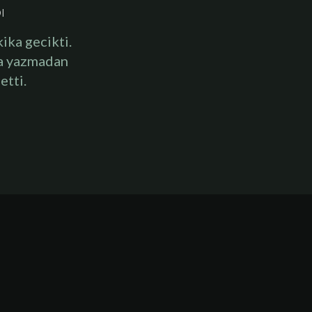
ı
ika gecikti.
ha yazmadan
etti.