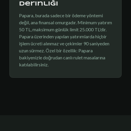
Derinliği
Papara, burada sadece bir ödeme yöntemi
değil, ana finansal omurgadır. Minimum yatırım
50 TL, maksimum günlük limit 25.000 TL'dir.
Papara üzerinden yapılan yatırımlarda hiçbir
işlem ücreti alınmaz ve çekimler 90 saniyeden
uzun sürmez. Özel bir özellik: Papara
bakiyenizle doğrudan canlı rulet masalarına
katılabilirsiniz.