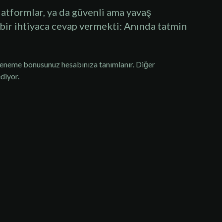
latformlar, ya da güvenli ama yavaş
 bir ihtiyaca cevap vermekti: Anında tatmin
 deneme bonusunuz hesabınıza tanımlanır. Diğer
diyor.