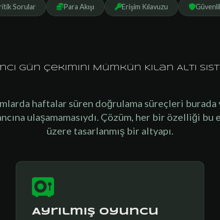
ritik Sorular
Para Akışı
Erişim Kılavuzu
Güvenli
inci Gün Çekimini Mümkün Kılan Altı Si
mlarda haftalar süren doğrulama süreçleri burada
cına ulaşamamasıydı. Çözüm, her bir özelliği bu 
üzere tasarlanmış bir altyapı.
Ayrılmış Oyuncu