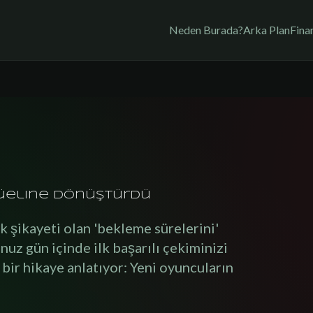
Neden Burada?
Arka Plan
Fina
Ritüeline Dönüştürdü
k şikayeti olan 'bekleme sürelerini'
z gün içinde ilk başarılı çekiminizi
bir hikaye anlatıyor: Yeni oyuncuların