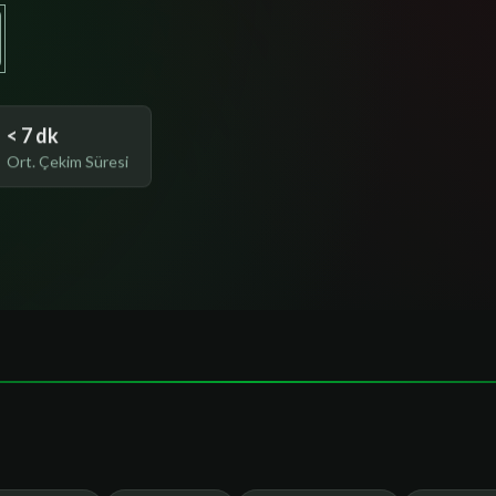
< 7 dk
Ort. Çekim Süresi