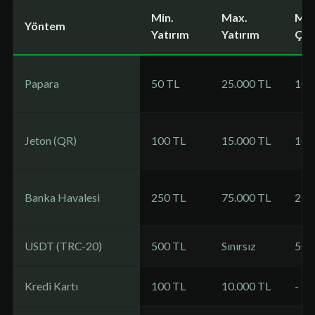
Min.
Max.
Min
Yöntem
Yatırım
Yatırım
Çek
Papara
50 TL
25.000 TL
100
Jeton (QR)
100 TL
15.000 TL
100
Banka Havalesi
250 TL
75.000 TL
250
USDT (TRC-20)
500 TL
Sınırsız
500
Kredi Kartı
100 TL
10.000 TL
-