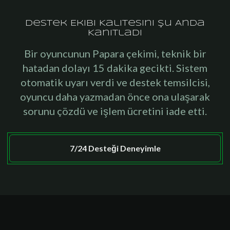
Destek Ekibi Kalitesini Şu Anda
Kanıtladı
Bir oyuncunun Papara çekimi, teknik bir
hatadan dolayı 15 dakika gecikti. Sistem
otomatik uyarı verdi ve destek temsilcisi,
oyuncu daha yazmadan önce ona ulaşarak
sorunu çözdü ve işlem ücretini iade etti.
7/24 Desteği Deneyimle