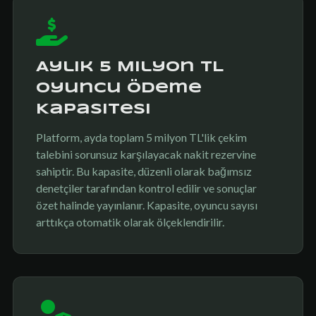
Aylık 5 Milyon TL
Oyuncu Ödeme
Kapasitesi
Platform, ayda toplam 5 milyon TL'lik çekim
talebini sorunsuz karşılayacak nakit rezervine
sahiptir. Bu kapasite, düzenli olarak bağımsız
denetçiler tarafından kontrol edilir ve sonuçlar
özet halinde yayınlanır. Kapasite, oyuncu sayısı
arttıkça otomatik olarak ölçeklendirilir.