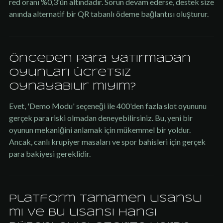
red oranı %0,3'ün altındadır. Sorun devam ederse, destek size
anında alternatif bir QR tabanlı ödeme bağlantısı oluşturur.
Önceden para yatırmadan
oyunları ücretsiz
oynayabilir miyim?
Evet, 'Demo Modu' seçeneği ile 400'den fazla slot oyununu
gerçek para riski olmadan deneyebilirsiniz. Bu, yeni bir
oyunun mekaniğini anlamak için mükemmel bir yoldur.
Ancak, canlı krupiyer masaları ve spor bahisleri için gerçek
para bakiyesi gereklidir.
Platform tamamen lisanslı
mı ve bu lisansı hangi