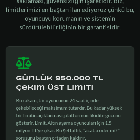
saklaması, güvensizliğin işaretidir. Biz,
limitlerimizi en baştan ilan ediyoruz çünkü bu,
oyuncuyu korumanın ve sistemin
sürdürülebilirliğinin bir garantisidir.
Günlük 950.000 TL
Çekim Üst Limiti
Bu rakam, bir oyuncunun 24 saat içinde
çekebileceği maksimum tutardır. Bu kadar yüksek
bir limitin açıklanması, platformun likidite gücünü
gösterir. Limit, Altın aşama oyuncuları için 1.5
milyon TL'ye çıkar. Bu şeffaflık, "acaba öder mi?"
sorusunu baştan ortadan kaldırır.