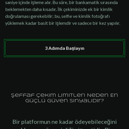
saniye içinde işleme alır. Bu süre, bir bankamatik sırasında
beklemekten daha kısadır. İlk çekiminizde ek bir kimlik
doğrulaması gerekebilir; bu, selfie ve kimlik fotoğrafı
yüklemek kadar basit bir işlemdir ve sadece bir kez yapılır.
3 Adımda Başlayın
Şeffaf Çekim Limitleri Neden En
Güçlü Güven Sinyalidir?
Bir platformun ne kadar ödeyebileceğini