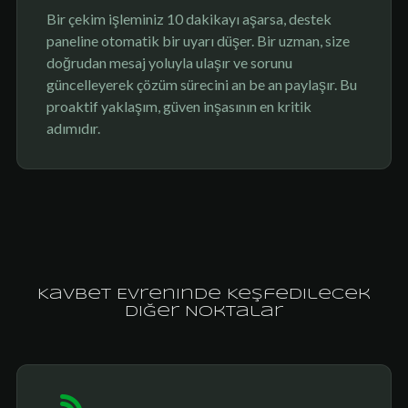
Bir çekim işleminiz 10 dakikayı aşarsa, destek
paneline otomatik bir uyarı düşer. Bir uzman, size
doğrudan mesaj yoluyla ulaşır ve sorunu
güncelleyerek çözüm sürecini an be an paylaşır. Bu
proaktif yaklaşım, güven inşasının en kritik
adımıdır.
Kavbet Evreninde Keşfedilecek
Diğer Noktalar