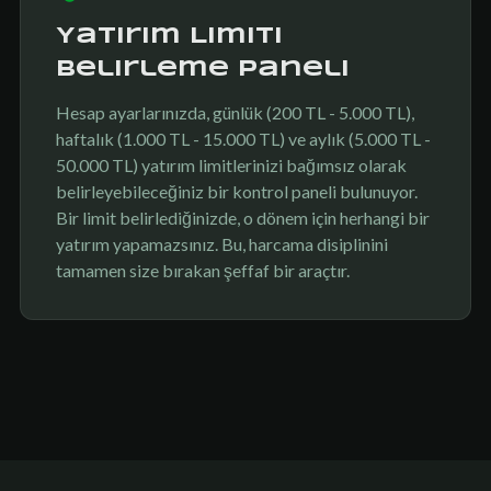
Yatırım Limiti
Belirleme Paneli
Hesap ayarlarınızda, günlük (200 TL - 5.000 TL),
haftalık (1.000 TL - 15.000 TL) ve aylık (5.000 TL -
50.000 TL) yatırım limitlerinizi bağımsız olarak
belirleyebileceğiniz bir kontrol paneli bulunuyor.
Bir limit belirlediğinizde, o dönem için herhangi bir
yatırım yapamazsınız. Bu, harcama disiplinini
tamamen size bırakan şeffaf bir araçtır.