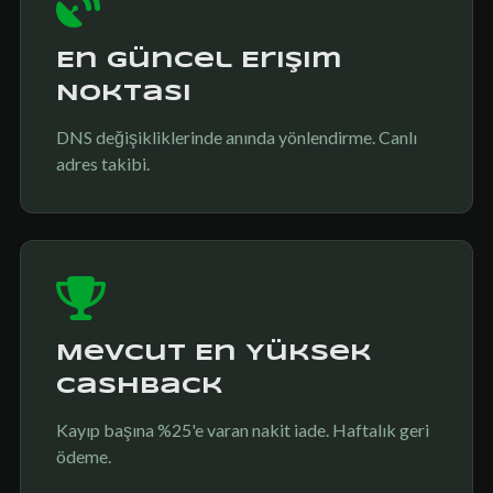
En Güncel Erişim
Noktası
DNS değişikliklerinde anında yönlendirme. Canlı
adres takibi.
Mevcut En Yüksek
Cashback
Kayıp başına %25'e varan nakit iade. Haftalık geri
ödeme.