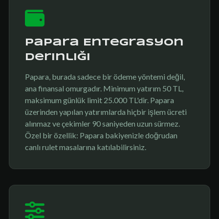
Papara Entegrasyon
Derinliği
Papara, burada sadece bir ödeme yöntemi değil,
ana finansal omurgadır. Minimum yatırım 50 TL,
maksimum günlük limit 25.000 TL'dir. Papara
üzerinden yapılan yatırımlarda hiçbir işlem ücreti
alınmaz ve çekimler 90 saniyeden uzun sürmez.
Özel bir özellik: Papara bakiyenizle doğrudan
canlı rulet masalarına katılabilirsiniz.