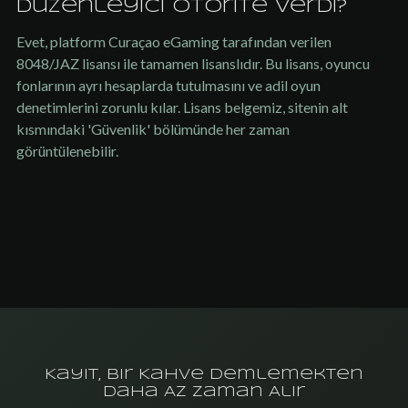
düzenleyici otorite verdi?
Evet, platform Curaçao eGaming tarafından verilen
8048/JAZ lisansı ile tamamen lisanslıdır. Bu lisans, oyuncu
fonlarının ayrı hesaplarda tutulmasını ve adil oyun
denetimlerini zorunlu kılar. Lisans belgemiz, sitenin alt
kısmındaki 'Güvenlik' bölümünde her zaman
görüntülenebilir.
Kayıt, Bir Kahve Demlemekten
Daha Az Zaman Alır