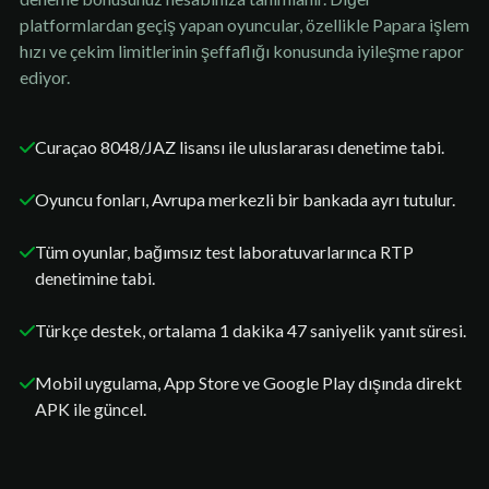
platformlardan geçiş yapan oyuncular, özellikle Papara işlem
hızı ve çekim limitlerinin şeffaflığı konusunda iyileşme rapor
ediyor.
Curaçao 8048/JAZ lisansı ile uluslararası denetime tabi.
Oyuncu fonları, Avrupa merkezli bir bankada ayrı tutulur.
Tüm oyunlar, bağımsız test laboratuvarlarınca RTP
denetimine tabi.
Türkçe destek, ortalama 1 dakika 47 saniyelik yanıt süresi.
Mobil uygulama, App Store ve Google Play dışında direkt
APK ile güncel.