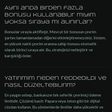
Aynı anda birden fazla
bonusu kullanabilir miyim
yoksa sıraya mı alınırlar?
Bonuslar sırayla aktifleşir. Mevcut bir bonusun çevrim
şartını tamamlamadan diğerini etkinleştiremezsiniz. Sistem,
en yüksek nakit çevrim oranına sahip bonusu otomatik
olarak birinci sıraya alır. Bu, stratejinizi netleştirir ve
karışıklığı önler.
Yatırımım neden reddedildi ve
nasıl düzeltebilirim?
En yaygın sebep, bankanızın tek seferlik çevrimiçi ödeme
limitidir. Çözümü basit: Papara veya Jeton gibi bir dijital
cüzdan kullanın. Bu yöntemlerde limitler daha yüksektir ve