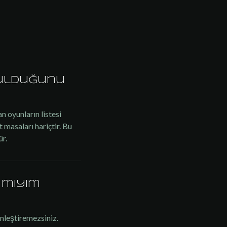
tulduğunu
 oyunların listesi
 masaları hariçtir. Bu
r.
 miyim
nleştiremezsiniz.