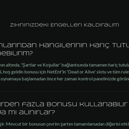
Zihninizdeki Engelleri Kaldıralım
larından hangilerinin hariç tu
ebilirim?
 altında, 'Şartlar ve Koşullar' bağlantısında tamamen hariç tutulan
 hoş geldin bonusu için NetEnt'in 'Dead or Alive' slotu ve tüm rulet
le oynamaya başlamadan önce her zaman kontrol panelinizde görünü
irden fazla bonusu kullanabilir
a mı alınırlar?
eşir. Mevcut bir bonusun çevrim şartını tamamlamadan diğerini etki