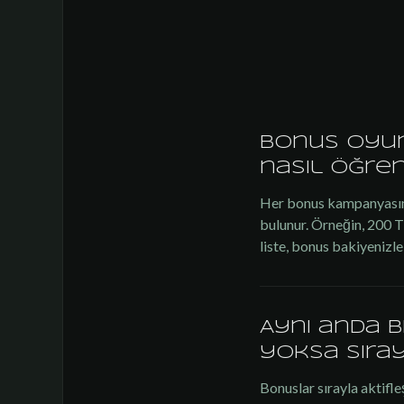
Bonus oyun
nasıl öğren
Her bonus kampanyasının
bulunur. Örneğin, 200 TL
liste, bonus bakiyeniz
Aynı anda b
yoksa sıray
Bonuslar sırayla aktifl