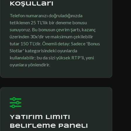
Koşulları
Telefon numaranızı doğruladığınızda
tetiklenen 25 TL'lik bir deneme bonusu
sunuyoruz. Bu bonusun çevrim şartı, kazanç
üzerinden 30x'dir ve maksimum çekilebilir
tutar 150 TL'dir. Önemli detay: Sadece 'Bonus
Slotlar' kategorisindeki oyunlarda
kullanılabilir; bu da sizi yüksek RTP'li, yeni
oyunlara yönlendirir.
Yatırım Limiti
Belirleme Paneli