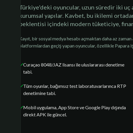
Türkiye'deki oyuncular, uzun süredir iki uç
kurumsal yapılar. Kavbet, bu ikilemi ortada
beklentisi içindeki modern tüketiciye, fin
Kayıt, bir sosyal medya hesabı açmaktan daha az zaman al
platformlardan geçiş yapan oyuncular, özellikle Papara iş
Curaçao 8048/JAZ lisansı ile uluslararası denetime
tabi.
Tüm oyunlar, bağımsız test laboratuvarlarınca RTP
denetimine tabi.
Mobil uygulama, App Store ve Google Play dışında
direkt APK ile güncel.