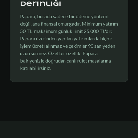
Derinliği
Papara, burada sadece bir ödeme yöntemi
değil, ana finansal omurgadır. Minimum yatırım
50 TL, maksimum günlük limit 25.000 TL'dir.
Papara üzerinden yapılan yatırımlarda hiçbir
işlem ücreti alınmaz ve çekimler 90 saniyeden
uzun sürmez. Özel bir özellik: Papara
bakiyenizle doğrudan canlı rulet masalarına
katılabilirsiniz.