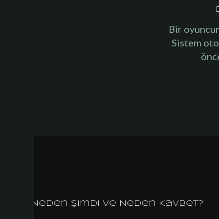
Bir oyuncun
Sistem oto
önce
Neden Şimdi ve Neden Kavbet?