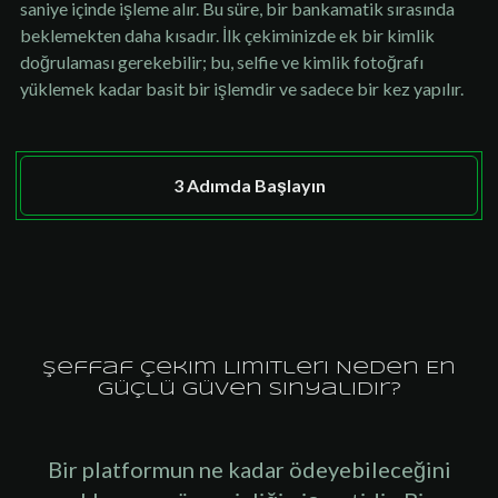
saniye içinde işleme alır. Bu süre, bir bankamatik sırasında
beklemekten daha kısadır. İlk çekiminizde ek bir kimlik
doğrulaması gerekebilir; bu, selfie ve kimlik fotoğrafı
yüklemek kadar basit bir işlemdir ve sadece bir kez yapılır.
3 Adımda Başlayın
Şeffaf Çekim Limitleri Neden En
Güçlü Güven Sinyalidir?
Bir platformun ne kadar ödeyebileceğini