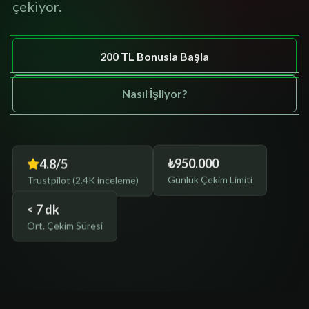
çekiyor.
200 TL Bonusla Başla
Nasıl İşliyor?
4.8/5
₺950.000
Trustpilot (2.4K inceleme)
Günlük Çekim Limiti
< 7 dk
Ort. Çekim Süresi