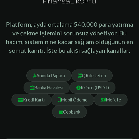
Finansal Köprü
Platform, ayda ortalama 540.000 para yatırma
ve çekme işlemini sorunsuz yönetiyor. Bu
hacim, sistemin ne kadar sağlam olduğunun en
somut kanıtı. İşte bu akışı sağlayan kanallar:
Anında Papara
QR ile Jeton
Banka Havalesi
Kripto (USDT)
Kredi Kartı
Mobil Ödeme
Mefete
Cepbank