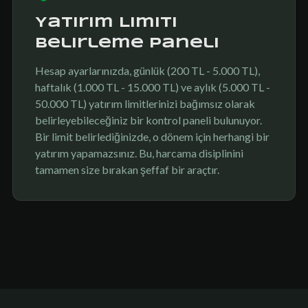
Yatırım Limiti
Belirleme Paneli
Hesap ayarlarınızda, günlük (200 TL - 5.000 TL),
haftalık (1.000 TL - 15.000 TL) ve aylık (5.000 TL -
50.000 TL) yatırım limitlerinizi bağımsız olarak
belirleyebileceğiniz bir kontrol paneli bulunuyor.
Bir limit belirlediğinizde, o dönem için herhangi bir
yatırım yapamazsınız. Bu, harcama disiplinini
tamamen size bırakan şeffaf bir araçtır.