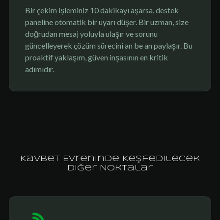
Bir çekim işleminiz 10 dakikayı aşarsa, destek
paneline otomatik bir uyarı düşer. Bir uzman, size
doğrudan mesaj yoluyla ulaşır ve sorunu
güncelleyerek çözüm sürecini an be an paylaşır. Bu
proaktif yaklaşım, güven inşasının en kritik
adımıdır.
Kavbet Evreninde Keşfedilecek
Diğer Noktalar