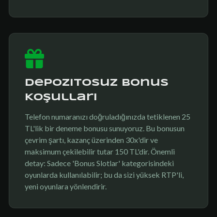
Depozitosuz Bonus
Koşulları
Telefon numaranızı doğruladığınızda tetiklenen 25
TL'lik bir deneme bonusu sunuyoruz. Bu bonusun
çevrim şartı, kazanç üzerinden 30x'dir ve
maksimum çekilebilir tutar 150 TL'dir. Önemli
detay: Sadece 'Bonus Slotlar' kategorisindeki
oyunlarda kullanılabilir; bu da sizi yüksek RTP'li,
yeni oyunlara yönlendirir.