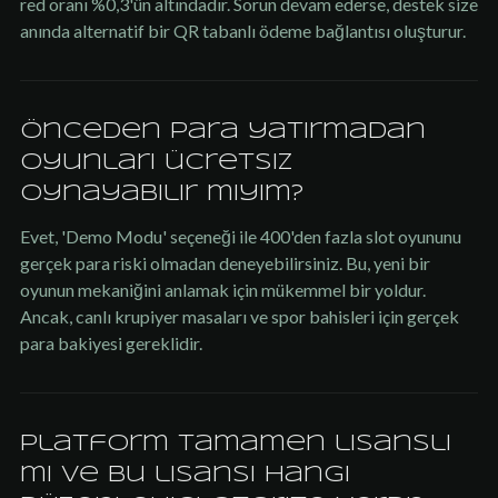
red oranı %0,3'ün altındadır. Sorun devam ederse, destek size
anında alternatif bir QR tabanlı ödeme bağlantısı oluşturur.
Önceden para yatırmadan
oyunları ücretsiz
oynayabilir miyim?
Evet, 'Demo Modu' seçeneği ile 400'den fazla slot oyununu
gerçek para riski olmadan deneyebilirsiniz. Bu, yeni bir
oyunun mekaniğini anlamak için mükemmel bir yoldur.
Ancak, canlı krupiyer masaları ve spor bahisleri için gerçek
para bakiyesi gereklidir.
Platform tamamen lisanslı
mı ve bu lisansı hangi