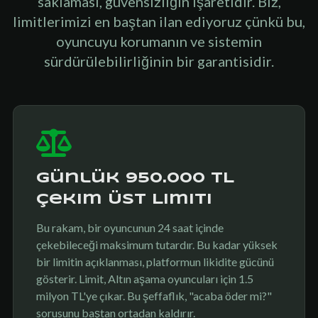
saklaması, güvensizliğin işaretidir. Biz,
limitlerimizi en baştan ilan ediyoruz çünkü bu,
oyuncuyu korumanın ve sistemin
sürdürülebilirliğinin bir garantisidir.
Günlük 950.000 TL
Çekim Üst Limiti
Bu rakam, bir oyuncunun 24 saat içinde
çekebileceği maksimum tutardır. Bu kadar yüksek
bir limitin açıklanması, platformun likidite gücünü
gösterir. Limit, Altın aşama oyuncuları için 1.5
milyon TL'ye çıkar. Bu şeffaflık, "acaba öder mi?"
sorusunu baştan ortadan kaldırır.