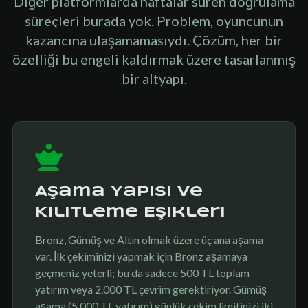
Diğer platformlarda haftalar süren doğrulama
süreçleri burada yok. Problem, oyuncunun
kazancına ulaşamamasıydı. Çözüm, her bir
özelliği bu engeli kaldırmak üzere tasarlanmış
bir altyapı.
Aşama Yapısı ve
Kilitleme Eşikleri
Bronz, Gümüş ve Altın olmak üzere üç ana aşama
var. İlk çekiminizi yapmak için Bronz aşamaya
geçmeniz yeterli; bu da sadece 500 TL toplam
yatırım veya 2.000 TL çevrim gerektiriyor. Gümüş
aşama (5.000 TL yatırım) günlük çekim limitinizi iki