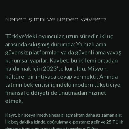
Neden Şimdi ve Neden Kavbet?
Türkiye'deki oyuncular, uzun süredir iki uç
arasında sıkışmış durumda: Ya hızlı ama
güvensiz platformlar, ya da güvenli ama yavaş
kurumsal yapılar. Kavbet, bu ikilemi ortadan
kaldırmak için 2023'te kuruldu. Misyon,
kültürel bir ihtiyaca cevap vermekti: Anında
tatmin beklentisi içindeki modern tüketiciye,
finansal ciddiyeti de unutmadan hizmet
etmek.
Kayıt, bir sosyal medya hesabı açmaktan daha az zaman alır.
İlk beş dakika içinde, doğrulama e-postanız gelir ve 25 TL'lik
deneme bonusunuz hesabınıza tanımlanır. Diğer