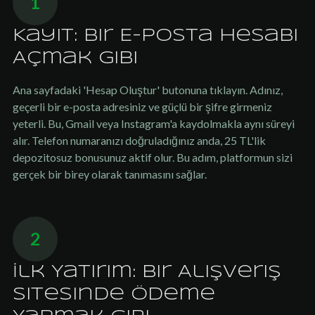
1
Kayıt: Bir E-posta Hesabı
Açmak Gibi
Ana sayfadaki 'Hesap Oluştur' butonuna tıklayın. Adınız,
geçerli bir e-posta adresiniz ve güçlü bir şifre girmeniz
yeterli. Bu, Gmail veya Instagram'a kaydolmakla aynı süreyi
alır. Telefon numaranızı doğruladığınız anda, 25 TL'lik
depozitosuz bonusunuz aktif olur. Bu adım, platformun sizi
gerçek bir birey olarak tanımasını sağlar.
2
İlk Yatırım: Bir Alışveriş
Sitesinde Ödeme