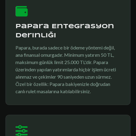
Papara Entegrasyon
Derinliği
Papara, burada sadece bir ödeme yöntemi değil,
ana finansal omurgadır. Minimum yatırım 50 TL,
maksimum günlük limit 25.000 TL'dir. Papara
üzerinden yapılan yatırımlarda hiçbir işlem ücreti
alınmaz ve çekimler 90 saniyeden uzun sürmez.
Özel bir özellik: Papara bakiyenizle doğrudan
canlı rulet masalarına katılabilirsiniz.