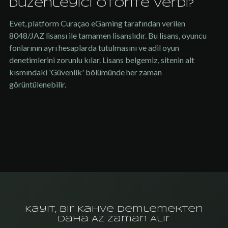
düzenleyici otorite verdi?
Evet, platform Curaçao eGaming tarafından verilen
8048/JAZ lisansı ile tamamen lisanslıdır. Bu lisans, oyuncu
fonlarının ayrı hesaplarda tutulmasını ve adil oyun
denetimlerini zorunlu kılar. Lisans belgemiz, sitenin alt
kısmındaki 'Güvenlik' bölümünde her zaman
görüntülenebilir.
Kayıt, Bir Kahve Demlemekten
Daha Az Zaman Alır