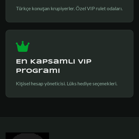
Türkçe konuşan krupiyerler. Özel VIP rulet odaları.
En Kapsamlı VIP
Programı
Kişisel hesap yöneticisi. Lüks hediye seçenekleri.