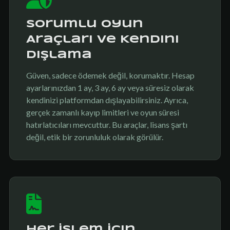
Sorumlu Oyun
Araçları ve Kendini
Dışlama
Güven, sadece ödemek değil, korumaktır. Hesap
ayarlarınızdan 1 ay, 3 ay, 6 ay veya süresiz olarak
kendinizi platformdan dışlayabilirsiniz. Ayrıca,
gerçek zamanlı kayıp limitleri ve oyun süresi
hatırlatıcıları mevcuttur. Bu araçlar, lisans şartı
değil, etik bir zorunluluk olarak görülür.
Her İşlem İçin