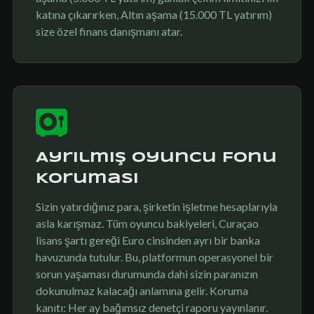
katına çıkarırken, Altın aşama (15.000 TL yatırım)
size özel finans danışmanı atar.
Ayrılmış Oyuncu Fonu
Koruması
Sizin yatırdığınız para, şirketin işletme hesaplarıyla
asla karışmaz. Tüm oyuncu bakiyeleri, Curaçao
lisans şartı gereği Euro cinsinden ayrı bir banka
havuzunda tutulur. Bu, platformun operasyonel bir
sorun yaşaması durumunda dahi sizin paranızın
dokunulmaz kalacağı anlamına gelir. Koruma
kanıtı: Her ay bağımsız denetçi raporu yayınlanır.