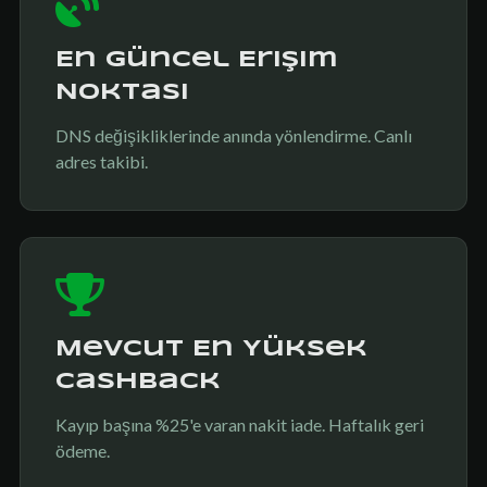
En Güncel Erişim
Noktası
DNS değişikliklerinde anında yönlendirme. Canlı
adres takibi.
Mevcut En Yüksek
Cashback
Kayıp başına %25'e varan nakit iade. Haftalık geri
ödeme.