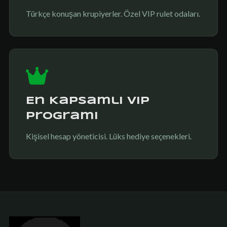
Türkçe konuşan krupiyerler. Özel VIP rulet odaları.
En Kapsamlı VIP
Programı
Kişisel hesap yöneticisi. Lüks hediye seçenekleri.