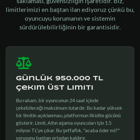
saklaması, güvensizliğin işaretidir. Biz,
limitlerimizi en baştan ilan ediyoruz çünkü bu,
oyuncuyu korumanın ve sistemin
sürdürülebilirliğinin bir garantisidir.
Günlük 950.000 TL
Çekim Üst Limiti
Bu rakam, bir oyuncunun 24 saat içinde
çekebileceği maksimum tutardır. Bu kadar yüksek
bir limitin açıklanması, platformun likidite gücünü
gösterir. Limit, Altın aşama oyuncuları için 1.5
milyon TL'ye çıkar. Bu şeffaflık, "acaba öder mi?"
sorusunu baştan ortadan kaldırır.