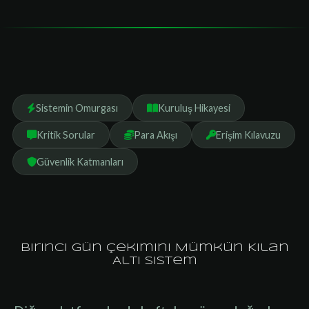
Sayfa İçeriği
Sistemin Omurgası
Kuruluş Hikayesi
Kritik Sorular
Para Akışı
Erişim Kılavuzu
Güvenlik Katmanları
Birinci Gün Çekimini Mümkün Kılan
Altı Sistem