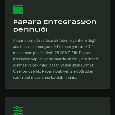
Papara Entegrasyon
Derinliği
Papara, burada sadece bir ödeme yöntemi değil,
ana finansal omurgadır. Minimum yatırım 50 TL,
maksimum günlük limit 25.000 TL'dir. Papara
üzerinden yapılan yatırımlarda hiçbir işlem ücreti
alınmaz ve çekimler 90 saniyeden uzun sürmez.
Özel bir özellik: Papara bakiyenizle doğrudan
canlı rulet masalarına katılabilirsiniz.