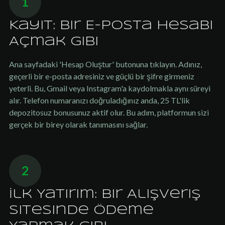
1
Kayıt: Bir E-posta Hesabı
Açmak Gibi
Ana sayfadaki 'Hesap Oluştur' butonuna tıklayın. Adınız,
geçerli bir e-posta adresiniz ve güçlü bir şifre girmeniz
yeterli. Bu, Gmail veya Instagram'a kaydolmakla aynı süreyi
alır. Telefon numaranızı doğruladığınız anda, 25 TL'lik
depozitosuz bonusunuz aktif olur. Bu adım, platformun sizi
gerçek bir birey olarak tanımasını sağlar.
2
İlk Yatırım: Bir Alışveriş
Sitesinde Ödeme