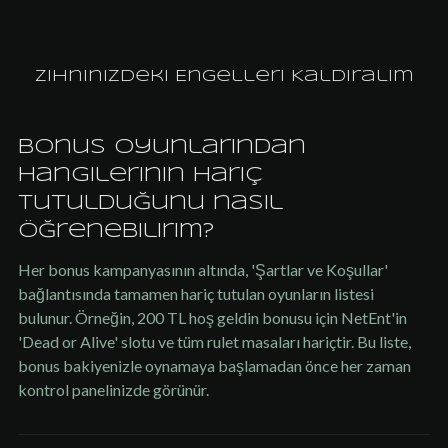
Zihninizdeki Engelleri Kaldıralım
Bonus oyunlarından
hangilerinin hariç
tutulduğunu nasıl
öğrenebilirim?
Her bonus kampanyasının altında, 'Şartlar ve Koşullar'
bağlantısında tamamen hariç tutulan oyunların listesi
bulunur. Örneğin, 200 TL hoş geldin bonusu için NetEnt'in
'Dead or Alive' slotu ve tüm rulet masaları hariçtir. Bu liste,
bonus bakiyenizle oynamaya başlamadan önce her zaman
kontrol panelinizde görünür.