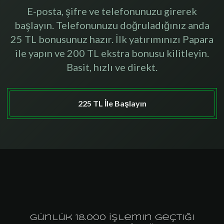
E-posta, şifre ve telefonunuzu girerek
başlayın. Telefonunuzu doğruladığınız anda
25 TL bonusunuz hazır. İlk yatırımınızı Papara
ile yapın ve 200 TL ekstra bonusu kilitleyin.
Basit, hızlı ve direkt.
225 TL İle Başlayın
Günlük 18.000 İşlemin Geçtiği