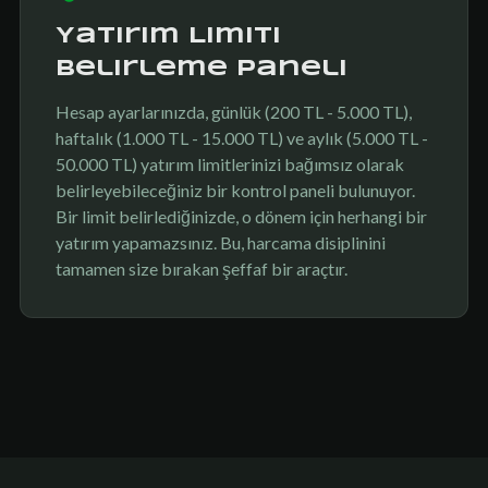
Yatırım Limiti
Belirleme Paneli
Hesap ayarlarınızda, günlük (200 TL - 5.000 TL),
haftalık (1.000 TL - 15.000 TL) ve aylık (5.000 TL -
50.000 TL) yatırım limitlerinizi bağımsız olarak
belirleyebileceğiniz bir kontrol paneli bulunuyor.
Bir limit belirlediğinizde, o dönem için herhangi bir
yatırım yapamazsınız. Bu, harcama disiplinini
tamamen size bırakan şeffaf bir araçtır.