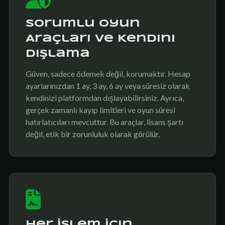
Sorumlu Oyun
Araçları ve Kendini
Dışlama
Güven, sadece ödemek değil, korumaktır. Hesap
ayarlarınızdan 1 ay, 3 ay, 6 ay veya süresiz olarak
kendinizi platformdan dışlayabilirsiniz. Ayrıca,
gerçek zamanlı kayıp limitleri ve oyun süresi
hatırlatıcıları mevcuttur. Bu araçlar, lisans şartı
değil, etik bir zorunluluk olarak görülür.
Her İşlem İçin