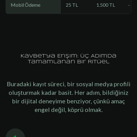
Mobil Ödeme
25 TL
1.500 TL
-
Kavbet'ya Erişim: Üç Adımda
Tamamlanan Bir Ritüel
Buradaki kayıt süreci, bir sosyal medya profili
oluşturmak kadar basit. Her adım, bildiğiniz
bir dijital deneyime benziyor, çünkü amaç
engel değil, köprü olmak.