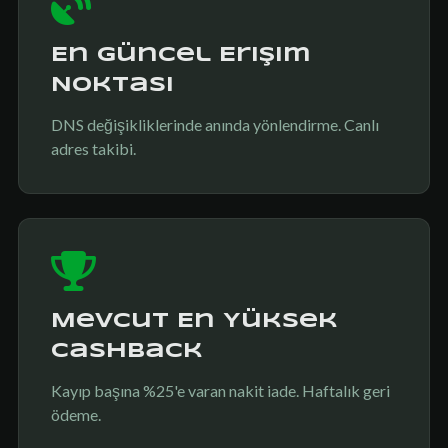
En Güncel Erişim
Noktası
DNS değişikliklerinde anında yönlendirme. Canlı
adres takibi.
Mevcut En Yüksek
Cashback
Kayıp başına %25'e varan nakit iade. Haftalık geri
ödeme.