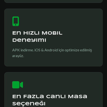
En Hızlı Mobil
Deneyimi
APK indirme. iOS & Android için optimize edilmiş
arayüz.
En Fazla Canlı Masa
Seçeneği