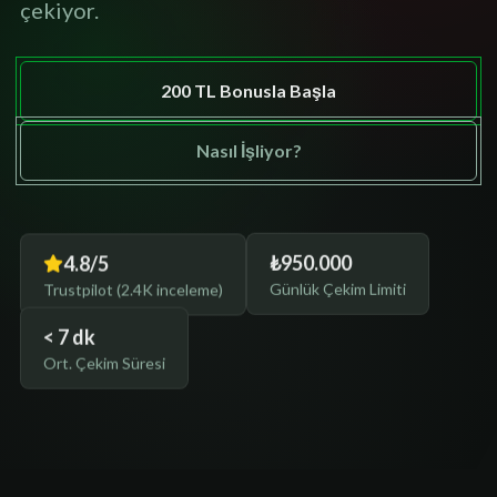
çekiyor.
200 TL Bonusla Başla
Nasıl İşliyor?
4.8/5
₺950.000
Trustpilot (2.4K inceleme)
Günlük Çekim Limiti
< 7 dk
Ort. Çekim Süresi