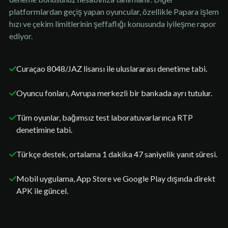
platformlardan geçiş yapan oyuncular, özellikle Papara işlem
hızı ve çekim limitlerinin şeffaflığı konusunda iyileşme rapor
ediyor.
Curaçao 8048/JAZ lisansı ile uluslararası denetime tabi.
Oyuncu fonları, Avrupa merkezli bir bankada ayrı tutulur.
Tüm oyunlar, bağımsız test laboratuvarlarınca RTP
denetimine tabi.
Türkçe destek, ortalama 1 dakika 47 saniyelik yanıt süresi.
Mobil uygulama, App Store ve Google Play dışında direkt
APK ile güncel.