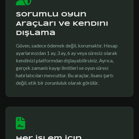
Sorumlu Oyun
Araçları ve Kendini
Dışlama
Güven, sadece ödemek değil, korumaktır. Hesap
ayarlarınızdan 1 ay, 3 ay, 6 ay veya süresiz olarak
kendinizi platformdan dışlayabilirsiniz. Ayrıca,
gerçek zamanlı kayıp limitleri ve oyun süresi
hatırlatıcıları mevcuttur. Bu araçlar, lisans şartı
değil, etik bir zorunluluk olarak görülür.
Her İşlem İçin