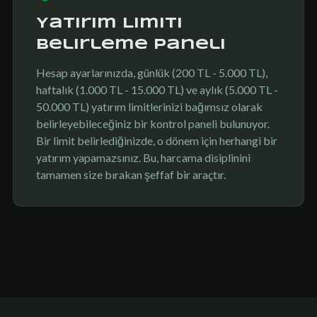
Yatırım Limiti
Belirleme Paneli
Hesap ayarlarınızda, günlük (200 TL - 5.000 TL),
haftalık (1.000 TL - 15.000 TL) ve aylık (5.000 TL -
50.000 TL) yatırım limitlerinizi bağımsız olarak
belirleyebileceğiniz bir kontrol paneli bulunuyor.
Bir limit belirlediğinizde, o dönem için herhangi bir
yatırım yapamazsınız. Bu, harcama disiplinini
tamamen size bırakan şeffaf bir araçtır.