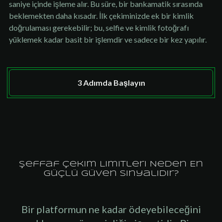
saniye içinde işleme alır. Bu süre, bir bankamatik sırasında
beklemekten daha kısadır. İlk çekiminizde ek bir kimlik
doğrulaması gerekebilir; bu, selfie ve kimlik fotoğrafı
yüklemek kadar basit bir işlemdir ve sadece bir kez yapılır.
3 Adımda Başlayın
Şeffaf Çekim Limitleri Neden En
Güçlü Güven Sinyalidir?
Bir platformun ne kadar ödeyebileceğini