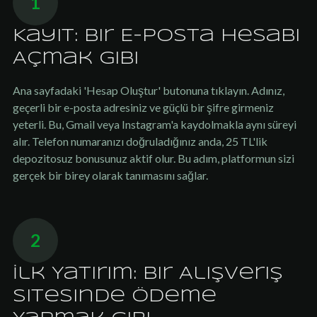
1
Kayıt: Bir E-posta Hesabı
Açmak Gibi
Ana sayfadaki 'Hesap Oluştur' butonuna tıklayın. Adınız,
geçerli bir e-posta adresiniz ve güçlü bir şifre girmeniz
yeterli. Bu, Gmail veya Instagram'a kaydolmakla aynı süreyi
alır. Telefon numaranızı doğruladığınız anda, 25 TL'lik
depozitosuz bonusunuz aktif olur. Bu adım, platformun sizi
gerçek bir birey olarak tanımasını sağlar.
2
İlk Yatırım: Bir Alışveriş
Sitesinde Ödeme