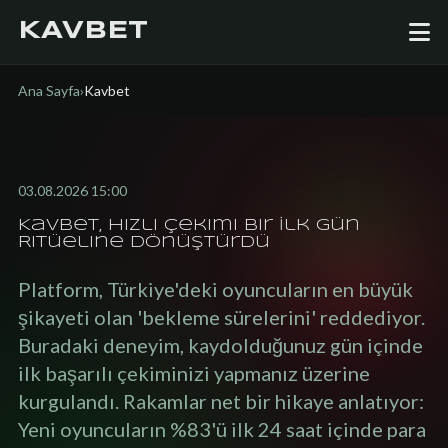
Ana İçeriğe Geç
KAVBET
Ana Sayfa
›
Kavbet
03.08.2026 15:00
Kavbet, Hızlı Çekimi Bir İlk Gün
Ritüeline Dönüştürdü
Platform, Türkiye'deki oyuncuların en büyük
şikayeti olan 'bekleme sürelerini' reddediyor.
Buradaki deneyim, kaydolduğunuz gün içinde
ilk başarılı çekiminizi yapmanız üzerine
kurgulandı. Rakamlar net bir hikaye anlatıyor:
Yeni oyuncuların %83'ü ilk 24 saat içinde para