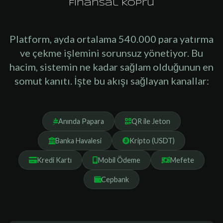
Finansal Köprü
Platform, ayda ortalama 540.000 para yatırma
ve çekme işlemini sorunsuz yönetiyor. Bu
hacim, sistemin ne kadar sağlam olduğunun en
somut kanıtı. İşte bu akışı sağlayan kanallar:
Anında Papara
QR ile Jeton
Banka Havalesi
Kripto (USDT)
Kredi Kartı
Mobil Ödeme
Mefete
Cepbank