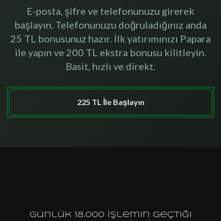
E-posta, şifre ve telefonunuzu girerek
başlayın. Telefonunuzu doğruladığınız anda
25 TL bonusunuz hazır. İlk yatırımınızı Papara
ile yapın ve 200 TL ekstra bonusu kilitleyin.
Basit, hızlı ve direkt.
225 TL İle Başlayın
Günlük 18.000 İşlemin Geçtiği