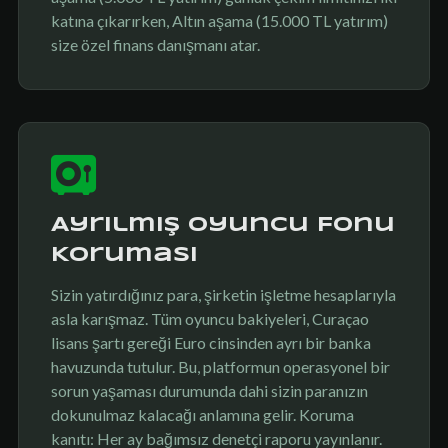
katına çıkarırken, Altın aşama (15.000 TL yatırım)
size özel finans danışmanı atar.
Ayrılmış Oyuncu Fonu
Koruması
Sizin yatırdığınız para, şirketin işletme hesaplarıyla
asla karışmaz. Tüm oyuncu bakiyeleri, Curaçao
lisans şartı gereği Euro cinsinden ayrı bir banka
havuzunda tutulur. Bu, platformun operasyonel bir
sorun yaşaması durumunda dahi sizin paranızın
dokunulmaz kalacağı anlamına gelir. Koruma
kanıtı: Her ay bağımsız denetçi raporu yayınlanır.