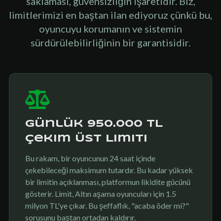
saklaması, güvensizliğin işaretidir. Biz,
limitlerimizi en baştan ilan ediyoruz çünkü bu,
oyuncuyu korumanın ve sistemin
sürdürülebilirliğinin bir garantisidir.
Günlük 950.000 TL
Çekim Üst Limiti
Bu rakam, bir oyuncunun 24 saat içinde
çekebileceği maksimum tutardır. Bu kadar yüksek
bir limitin açıklanması, platformun likidite gücünü
gösterir. Limit, Altın aşama oyuncuları için 1.5
milyon TL'ye çıkar. Bu şeffaflık, "acaba öder mi?"
sorusunu baştan ortadan kaldırır.