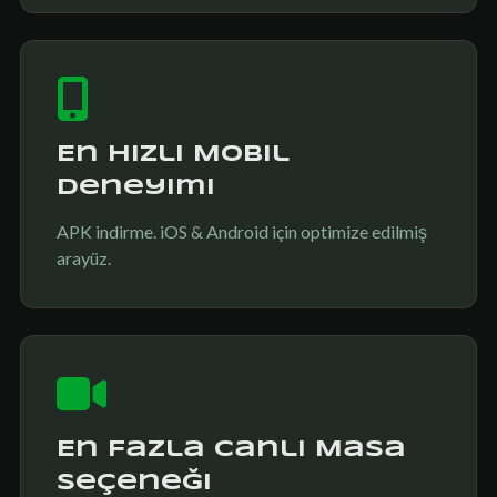
En Hızlı Mobil
Deneyimi
APK indirme. iOS & Android için optimize edilmiş
arayüz.
En Fazla Canlı Masa
Seçeneği