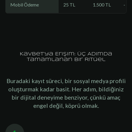
Mobil Ödeme
25 TL
1.500 TL
-
Kavbet'ya Erişim: Üç Adımda
Tamamlanan Bir Ritüel
Buradaki kayıt süreci, bir sosyal medya profili
oluşturmak kadar basit. Her adım, bildiğiniz
bir dijital deneyime benziyor, çünkü amaç
engel değil, köprü olmak.