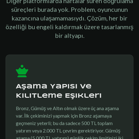
Diğer platformlarda haftalar süren doğrulama
süreçleri burada yok. Problem, oyuncunun
kazancına ulaşamamasıydı. Çözüm, her bir
özelliği bu engeli kaldırmak üzere tasarlanmış
bir altyapı.
Aşama Yapısı ve
Kilitleme Eşikleri
Bronz, Gümüş ve Altın olmak üzere üç ana aşama
var. İlk çekiminizi yapmak için Bronz aşamaya
geçmeniz yeterli; bu da sadece 500 TL toplam
yatırım veya 2.000 TL çevrim gerektiriyor. Gümüş
aşama (5.000 TL yatırım) günlük çekim limitinizi iki