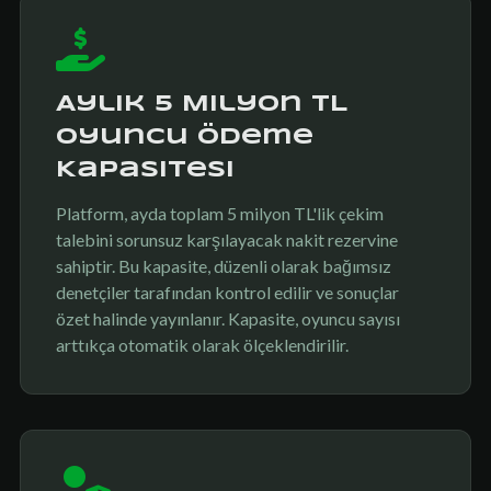
Aylık 5 Milyon TL
Oyuncu Ödeme
Kapasitesi
Platform, ayda toplam 5 milyon TL'lik çekim
talebini sorunsuz karşılayacak nakit rezervine
sahiptir. Bu kapasite, düzenli olarak bağımsız
denetçiler tarafından kontrol edilir ve sonuçlar
özet halinde yayınlanır. Kapasite, oyuncu sayısı
arttıkça otomatik olarak ölçeklendirilir.