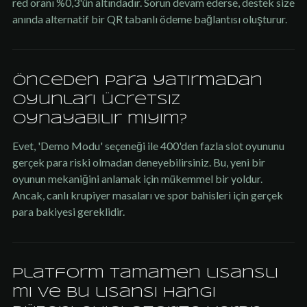
red oranı %0,3'ün altındadır. Sorun devam ederse, destek size
anında alternatif bir QR tabanlı ödeme bağlantısı oluşturur.
Önceden para yatırmadan
oyunları ücretsiz
oynayabilir miyim?
Evet, 'Demo Modu' seçeneği ile 400'den fazla slot oyununu
gerçek para riski olmadan deneyebilirsiniz. Bu, yeni bir
oyunun mekaniğini anlamak için mükemmel bir yoldur.
Ancak, canlı krupiyer masaları ve spor bahisleri için gerçek
para bakiyesi gereklidir.
Platform tamamen lisanslı
mı ve bu lisansı hangi