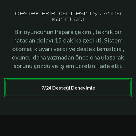
Destek Ekibi Kalitesini Şu Anda
Kanıtladı
Bir oyuncunun Papara çekimi, teknik bir
hatadan dolayı 15 dakika gecikti. Sistem
otomatik uyarı verdi ve destek temsilcisi,
oyuncu daha yazmadan önce ona ulaşarak
sorunu çözdü ve işlem ücretini iade etti.
7/24 Desteği Deneyimle