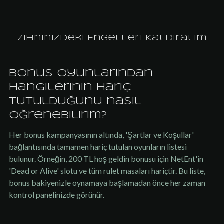
Zihninizdeki Engelleri Kaldıralım
Bonus oyunlarından
hangilerinin hariç
tutulduğunu nasıl
öğrenebilirim?
Her bonus kampanyasının altında, 'Şartlar ve Koşullar'
bağlantısında tamamen hariç tutulan oyunların listesi
bulunur. Örneğin, 200 TL hoş geldin bonusu için NetEnt'in
'Dead or Alive' slotu ve tüm rulet masaları hariçtir. Bu liste,
bonus bakiyenizle oynamaya başlamadan önce her zaman
kontrol panelinizde görünür.