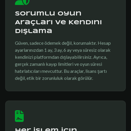
Sorumlu Oyun
Araçları ve Kendini
Dışlama
Güven, sadece ödemek değil, korumaktır. Hesap
ayarlarınızdan 1 ay, 3 ay, 6 ay veya süresiz olarak
kendinizi platformdan dışlayabilirsiniz. Ayrıca,
gerçek zamanlı kayıp limitleri ve oyun süresi
hatırlatıcıları mevcuttur. Bu araçlar, lisans şartı
değil, etik bir zorunluluk olarak görülür.
Her İşlem İçin