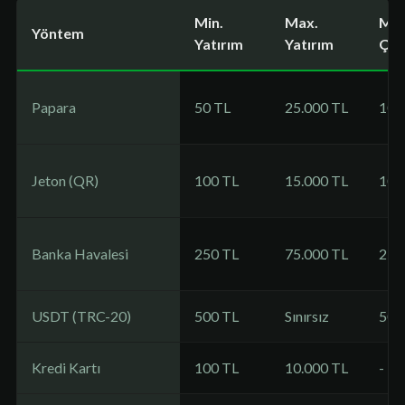
Min.
Max.
Min
Yöntem
Yatırım
Yatırım
Çek
Papara
50 TL
25.000 TL
100
Jeton (QR)
100 TL
15.000 TL
100
Banka Havalesi
250 TL
75.000 TL
250
USDT (TRC-20)
500 TL
Sınırsız
500
Kredi Kartı
100 TL
10.000 TL
-