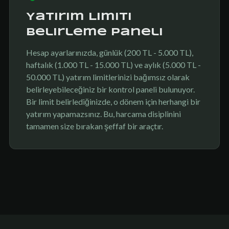
Yatırım Limiti
Belirleme Paneli
Hesap ayarlarınızda, günlük (200 TL - 5.000 TL),
haftalık (1.000 TL - 15.000 TL) ve aylık (5.000 TL -
50.000 TL) yatırım limitlerinizi bağımsız olarak
belirleyebileceğiniz bir kontrol paneli bulunuyor.
Bir limit belirlediğinizde, o dönem için herhangi bir
yatırım yapamazsınız. Bu, harcama disiplinini
tamamen size bırakan şeffaf bir araçtır.