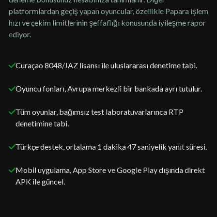
platformlardan geçiş yapan oyuncular, özellikle Papara işlem
hızı ve çekim limitlerinin şeffaflığı konusunda iyileşme rapor
ediyor.
Curaçao 8048/JAZ lisansı ile uluslararası denetime tabi.
Oyuncu fonları, Avrupa merkezli bir bankada ayrı tutulur.
Tüm oyunlar, bağımsız test laboratuvarlarınca RTP
denetimine tabi.
Türkçe destek, ortalama 1 dakika 47 saniyelik yanıt süresi.
Mobil uygulama, App Store ve Google Play dışında direkt
APK ile güncel.