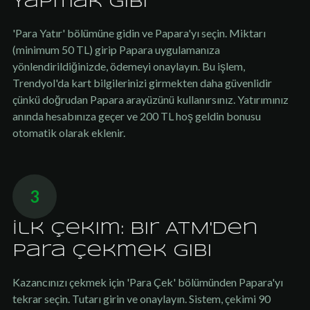
Yapmak Gibi
'Para Yatır' bölümüne gidin ve Papara'yı seçin. Miktarı
(minimum 50 TL) girip Papara uygulamanıza
yönlendirildiğinizde, ödemeyi onaylayın. Bu işlem,
Trendyol'da kart bilgilerinizi girmekten daha güvenlidir
çünkü doğrudan Papara arayüzünü kullanırsınız. Yatırımınız
anında hesabınıza geçer ve 200 TL hoş geldin bonusu
otomatik olarak eklenir.
3
İlk Çekim: Bir ATM'den
Para Çekmek Gibi
Kazancınızı çekmek için 'Para Çek' bölümünden Papara'yı
tekrar seçin. Tutarı girin ve onaylayın. Sistem, çekimi 90