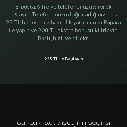
E-posta, şifre ve telefonunuzu girerek
başlayın. Telefonunuzu doğruladığınız anda
25 TL bonusunuz hazır. İlk yatırımınızı Papara
ile yapın ve 200 TL ekstra bonusu kilitleyin.
Basit, hızlı ve direkt.
225 TL İle Başlayın
Günlük 18.000 İşlemin Geçtiği