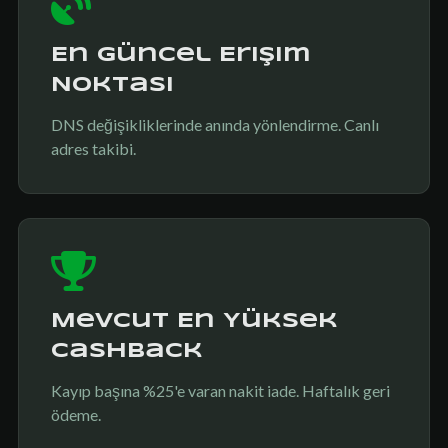
En Güncel Erişim
Noktası
DNS değişikliklerinde anında yönlendirme. Canlı
adres takibi.
Mevcut En Yüksek
Cashback
Kayıp başına %25'e varan nakit iade. Haftalık geri
ödeme.