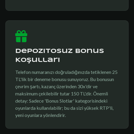
Depozitosuz Bonus
Koşulları
Telefon numaranızı doğruladığınızda tetiklenen 25
TL'lik bir deneme bonusu sunuyoruz. Bu bonusun
çevrim şartı, kazanç üzerinden 30x'dir ve
maksimum çekilebilir tutar 150 TL'dir. Önemli
detay: Sadece 'Bonus Slotlar' kategorisindeki
oyunlarda kullanılabilir; bu da sizi yüksek RTP'li,
yeni oyunlara yönlendirir.