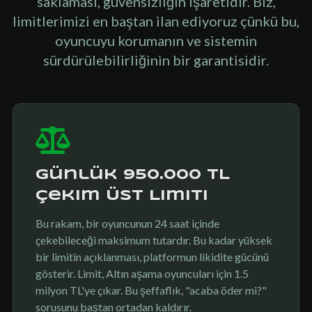
saklaması, güvensizliğin işaretidir. Biz,
limitlerimizi en baştan ilan ediyoruz çünkü bu,
oyuncuyu korumanın ve sistemin
sürdürülebilirliğinin bir garantisidir.
Günlük 950.000 TL
Çekim Üst Limiti
Bu rakam, bir oyuncunun 24 saat içinde
çekebileceği maksimum tutardır. Bu kadar yüksek
bir limitin açıklanması, platformun likidite gücünü
gösterir. Limit, Altın aşama oyuncuları için 1.5
milyon TL'ye çıkar. Bu şeffaflık, "acaba öder mi?"
sorusunu baştan ortadan kaldırır.