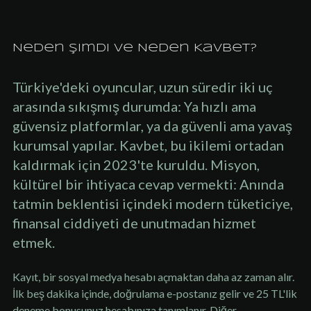
Neden Şimdi ve Neden Kavbet?
Türkiye'deki oyuncular, uzun süredir iki uç
arasında sıkışmış durumda: Ya hızlı ama
güvensiz platformlar, ya da güvenli ama yavaş
kurumsal yapılar. Kavbet, bu ikilemi ortadan
kaldırmak için 2023'te kuruldu. Misyon,
kültürel bir ihtiyaca cevap vermekti: Anında
tatmin beklentisi içindeki modern tüketiciye,
finansal ciddiyeti de unutmadan hizmet
etmek.
Kayıt, bir sosyal medya hesabı açmaktan daha az zaman alır.
İlk beş dakika içinde, doğrulama e-postanız gelir ve 25 TL'lik
deneme bonusunuz hesabınıza tanımlanır. Diğer