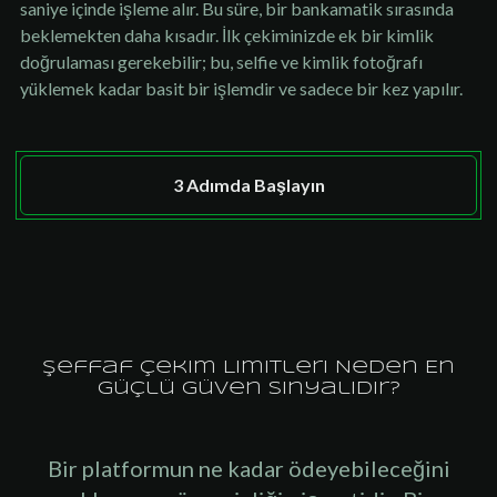
saniye içinde işleme alır. Bu süre, bir bankamatik sırasında
beklemekten daha kısadır. İlk çekiminizde ek bir kimlik
doğrulaması gerekebilir; bu, selfie ve kimlik fotoğrafı
yüklemek kadar basit bir işlemdir ve sadece bir kez yapılır.
3 Adımda Başlayın
Şeffaf Çekim Limitleri Neden En
Güçlü Güven Sinyalidir?
Bir platformun ne kadar ödeyebileceğini