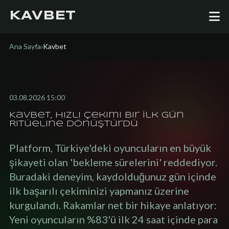
Ana İçeriğe Geç
KAVBET
Ana Sayfa
›
Kavbet
03.08.2026 15:00
Kavbet, Hızlı Çekimi Bir İlk Gün
Ritüeline Dönüştürdü
Platform, Türkiye'deki oyuncuların en büyük
şikayeti olan 'bekleme sürelerini' reddediyor.
Buradaki deneyim, kaydolduğunuz gün içinde
ilk başarılı çekiminizi yapmanız üzerine
kurgulandı. Rakamlar net bir hikaye anlatıyor:
Yeni oyuncuların %83'ü ilk 24 saat içinde para