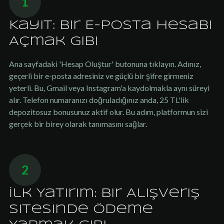
1
Kayıt: Bir E-posta Hesabı
Açmak Gibi
Ana sayfadaki 'Hesap Oluştur' butonuna tıklayın. Adınız,
geçerli bir e-posta adresiniz ve güçlü bir şifre girmeniz
yeterli. Bu, Gmail veya Instagram'a kaydolmakla aynı süreyi
alır. Telefon numaranızı doğruladığınız anda, 25 TL'lik
depozitosuz bonusunuz aktif olur. Bu adım, platformun sizi
gerçek bir birey olarak tanımasını sağlar.
2
İlk Yatırım: Bir Alışveriş
Sitesinde Ödeme