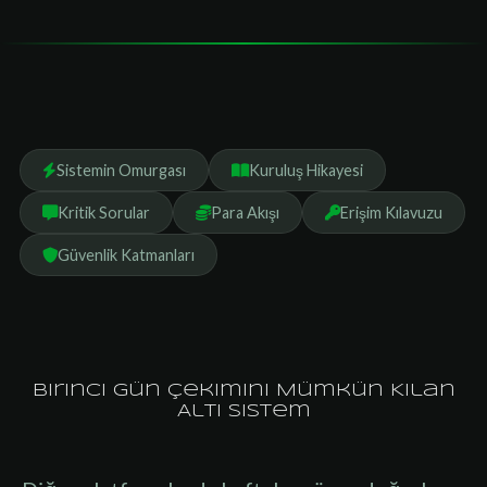
Sayfa İçeriği
Sistemin Omurgası
Kuruluş Hikayesi
Kritik Sorular
Para Akışı
Erişim Kılavuzu
Güvenlik Katmanları
Birinci Gün Çekimini Mümkün Kılan
Altı Sistem