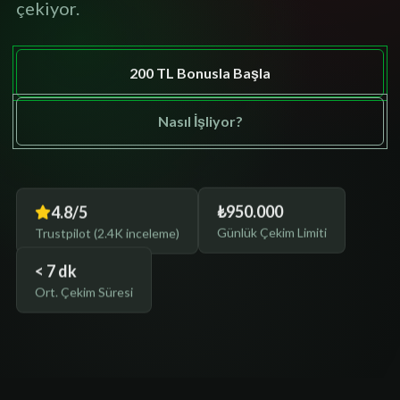
çekiyor.
200 TL Bonusla Başla
Nasıl İşliyor?
4.8/5
₺950.000
Trustpilot (2.4K inceleme)
Günlük Çekim Limiti
< 7 dk
Ort. Çekim Süresi