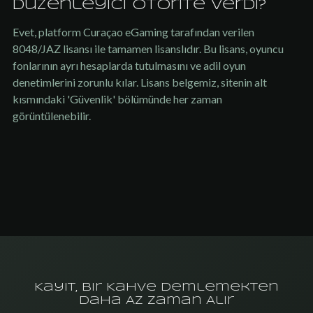
düzenleyici otorite verdi?
Evet, platform Curaçao eGaming tarafından verilen
8048/JAZ lisansı ile tamamen lisanslıdır. Bu lisans, oyuncu
fonlarının ayrı hesaplarda tutulmasını ve adil oyun
denetimlerini zorunlu kılar. Lisans belgemiz, sitenin alt
kısmındaki 'Güvenlik' bölümünde her zaman
görüntülenebilir.
Kayıt, Bir Kahve Demlemekten
Daha Az Zaman Alır