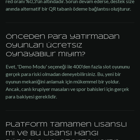
red oranı %0,3'ün altındadır. Sorun devam ederse, destek size
anında alternatif bir QR tabanlı ödeme bağlantısı oluşturur.
Önceden para yatırmadan
oyunları ücretsiz
oynayabilir miyim?
Evet, 'Demo Modu' seçeneği ile 400'den fazla slot oyununu
gerçek para riski olmadan deneyebilirsiniz. Bu, yeni bir
oyunun mekaniğini anlamak için mükemmel bir yoldur.
Ancak, canlı krupiyer masaları ve spor bahisleri için gerçek
para bakiyesi gereklidir.
Platform tamamen lisanslı
mı ve bu lisansı hangi