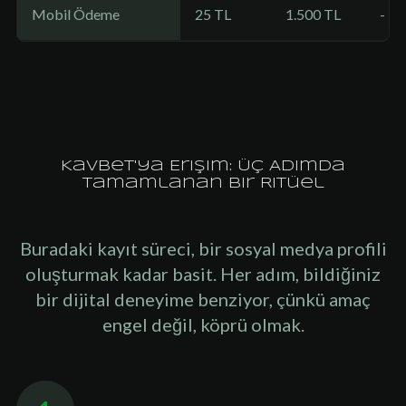
Mobil Ödeme
25 TL
1.500 TL
-
Kavbet'ya Erişim: Üç Adımda
Tamamlanan Bir Ritüel
Buradaki kayıt süreci, bir sosyal medya profili
oluşturmak kadar basit. Her adım, bildiğiniz
bir dijital deneyime benziyor, çünkü amaç
engel değil, köprü olmak.