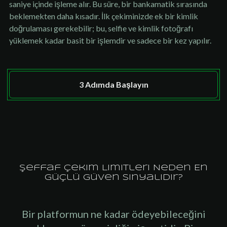
saniye içinde işleme alır. Bu süre, bir bankamatik sırasında
beklemekten daha kısadır. İlk çekiminizde ek bir kimlik
doğrulaması gerekebilir; bu, selfie ve kimlik fotoğrafı
yüklemek kadar basit bir işlemdir ve sadece bir kez yapılır.
3 Adımda Başlayın
Şeffaf Çekim Limitleri Neden En
Güçlü Güven Sinyalidir?
Bir platformun ne kadar ödeyebileceğini