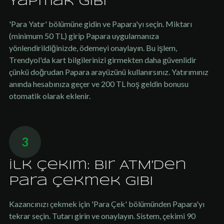
Yapmak Gibi
'Para Yatır' bölümüne gidin ve Papara'yı seçin. Miktarı
(minimum 50 TL) girip Papara uygulamanıza
yönlendirildiğinizde, ödemeyi onaylayın. Bu işlem,
Trendyol'da kart bilgilerinizi girmekten daha güvenlidir
çünkü doğrudan Papara arayüzünü kullanırsınız. Yatırımınız
anında hesabınıza geçer ve 200 TL hoş geldin bonusu
otomatik olarak eklenir.
3
İlk Çekim: Bir ATM'den
Para Çekmek Gibi
Kazancınızı çekmek için 'Para Çek' bölümünden Papara'yı
tekrar seçin. Tutarı girin ve onaylayın. Sistem, çekimi 90