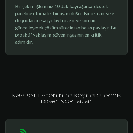
Bir çekim işleminiz 10 dakikayı aşarsa, destek
paneline otomatik bir uyarı düşer. Bir uzman, size
doğrudan mesaj yoluyla ulaşır ve sorunu
güncelleyerek çözüm sürecini an be an paylaşır. Bu
proaktif yaklaşım, güven inşasının en kritik
adımıdır.
Kavbet Evreninde Keşfedilecek
Diğer Noktalar