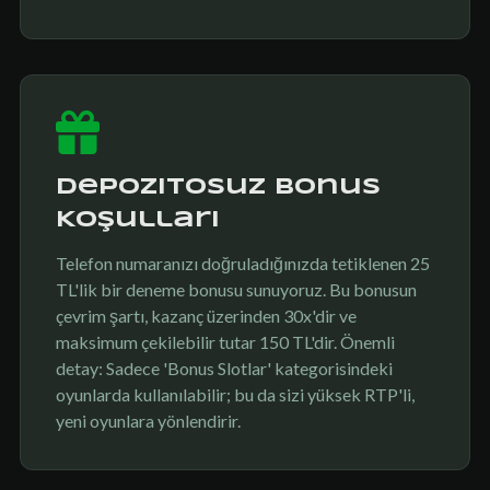
Depozitosuz Bonus
Koşulları
Telefon numaranızı doğruladığınızda tetiklenen 25
TL'lik bir deneme bonusu sunuyoruz. Bu bonusun
çevrim şartı, kazanç üzerinden 30x'dir ve
maksimum çekilebilir tutar 150 TL'dir. Önemli
detay: Sadece 'Bonus Slotlar' kategorisindeki
oyunlarda kullanılabilir; bu da sizi yüksek RTP'li,
yeni oyunlara yönlendirir.