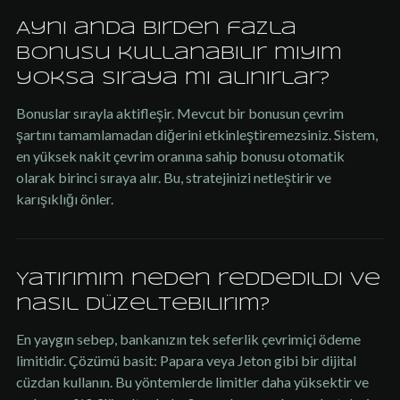
Aynı anda birden fazla
bonusu kullanabilir miyim
yoksa sıraya mı alınırlar?
Bonuslar sırayla aktifleşir. Mevcut bir bonusun çevrim
şartını tamamlamadan diğerini etkinleştiremezsiniz. Sistem,
en yüksek nakit çevrim oranına sahip bonusu otomatik
olarak birinci sıraya alır. Bu, stratejinizi netleştirir ve
karışıklığı önler.
Yatırımım neden reddedildi ve
nasıl düzeltebilirim?
En yaygın sebep, bankanızın tek seferlik çevrimiçi ödeme
limitidir. Çözümü basit: Papara veya Jeton gibi bir dijital
cüzdan kullanın. Bu yöntemlerde limitler daha yüksektir ve