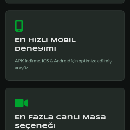
En Hızlı Mobil
Deneyimi
APK indirme. iOS & Android için optimize edilmiş
arayüz.
En Fazla Canlı Masa
Seçeneği