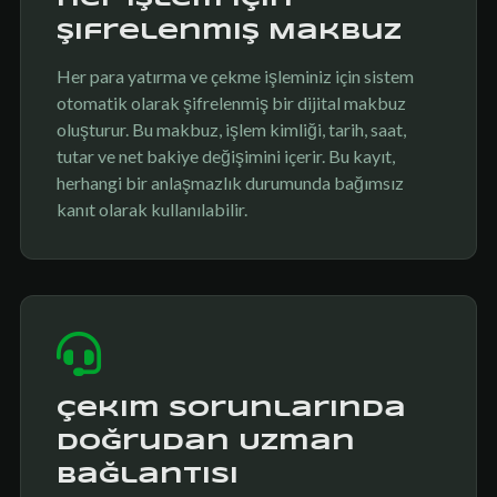
Şifrelenmiş Makbuz
Her para yatırma ve çekme işleminiz için sistem
otomatik olarak şifrelenmiş bir dijital makbuz
oluşturur. Bu makbuz, işlem kimliği, tarih, saat,
tutar ve net bakiye değişimini içerir. Bu kayıt,
herhangi bir anlaşmazlık durumunda bağımsız
kanıt olarak kullanılabilir.
Çekim Sorunlarında
Doğrudan Uzman
Bağlantısı