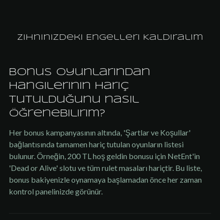
Zihninizdeki Engelleri Kaldıralım
Bonus oyunlarından
hangilerinin hariç
tutulduğunu nasıl
öğrenebilirim?
Her bonus kampanyasının altında, 'Şartlar ve Koşullar'
bağlantısında tamamen hariç tutulan oyunların listesi
bulunur. Örneğin, 200 TL hoş geldin bonusu için NetEnt'in
'Dead or Alive' slotu ve tüm rulet masaları hariçtir. Bu liste,
bonus bakiyenizle oynamaya başlamadan önce her zaman
kontrol panelinizde görünür.