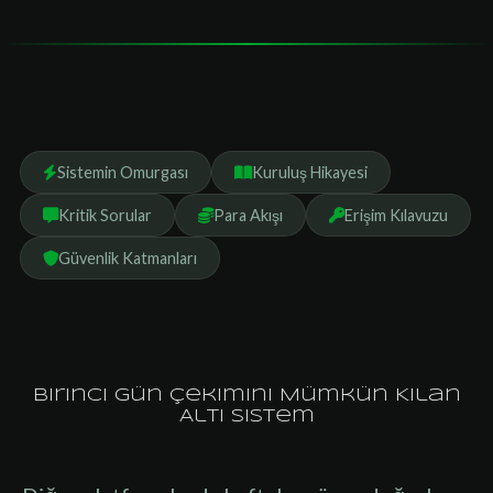
Sayfa İçeriği
Sistemin Omurgası
Kuruluş Hikayesi
Kritik Sorular
Para Akışı
Erişim Kılavuzu
Güvenlik Katmanları
Birinci Gün Çekimini Mümkün Kılan
Altı Sistem