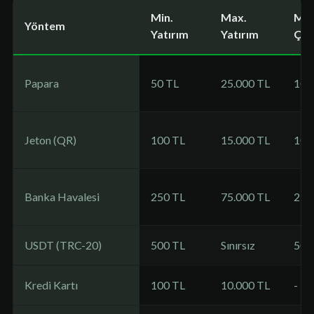
Min.
Max.
Min
Yöntem
Yatırım
Yatırım
Çek
Papara
50 TL
25.000 TL
100
Jeton (QR)
100 TL
15.000 TL
100
Banka Havalesi
250 TL
75.000 TL
250
USDT (TRC-20)
500 TL
Sınırsız
500
Kredi Kartı
100 TL
10.000 TL
-