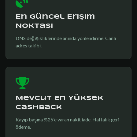
En Güncel Erişim
Noktası
DNS değişikliklerinde anında yönlendirme. Canlı
adres takibi.
Mevcut En Yüksek
Cashback
Kayıp başına %25'e varan nakit iade. Haftalık geri
ödeme.