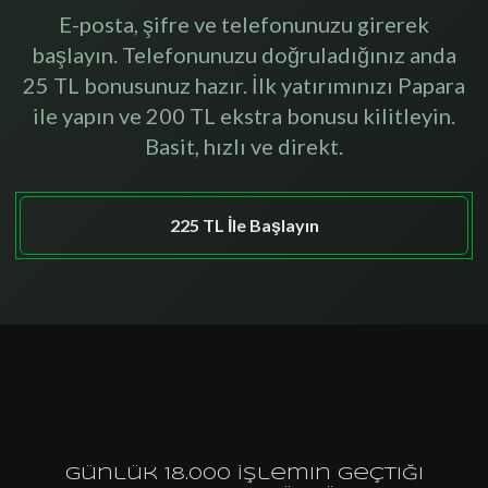
E-posta, şifre ve telefonunuzu girerek
başlayın. Telefonunuzu doğruladığınız anda
25 TL bonusunuz hazır. İlk yatırımınızı Papara
ile yapın ve 200 TL ekstra bonusu kilitleyin.
Basit, hızlı ve direkt.
225 TL İle Başlayın
Günlük 18.000 İşlemin Geçtiği