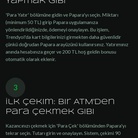
Yapmak Gibi
'Para Yatır' bölümüne gidin ve Papara'yı seçin. Miktarı
(minimum 50 TL) girip Papara uygulamanıza
yönlendirildiğinizde, ödemeyi onaylayın. Bu işlem,
Trendyol'da kart bilgilerinizi girmekten daha güvenlidir
çünkü doğrudan Papara arayüzünü kullanırsınız. Yatırımınız
anında hesabınıza geçer ve 200 TL hoş geldin bonusu
otomatik olarak eklenir.
3
İlk Çekim: Bir ATM'den
Para Çekmek Gibi
Kazancınızı çekmek için 'Para Çek' bölümünden Papara'yı
tekrar seçin. Tutarı girin ve onaylayın. Sistem, çekimi 90