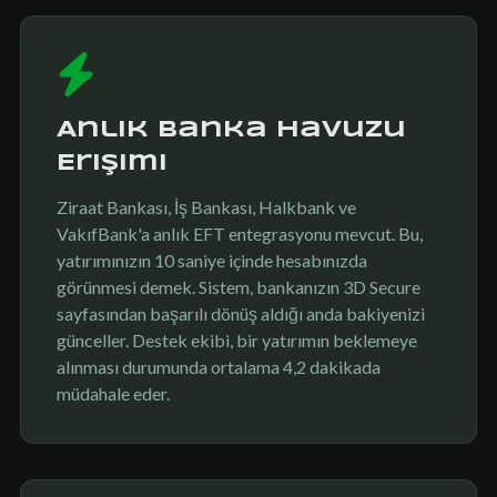
Anlık Banka Havuzu
Erişimi
Ziraat Bankası, İş Bankası, Halkbank ve
VakıfBank'a anlık EFT entegrasyonu mevcut. Bu,
yatırımınızın 10 saniye içinde hesabınızda
görünmesi demek. Sistem, bankanızın 3D Secure
sayfasından başarılı dönüş aldığı anda bakiyenizi
günceller. Destek ekibi, bir yatırımın beklemeye
alınması durumunda ortalama 4,2 dakikada
müdahale eder.