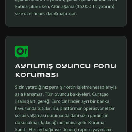
katına çıkarırken, Altın aşama (15.000 TL yatırım)
size özel finans danışmanı atar.
Ayrılmış Oyuncu Fonu
Koruması
Sizin yatırdığınız para, şirketin işletme hesaplarıyla
asla karışmaz. Tüm oyuncu bakiyeleri, Curaçao
lisans şartı gereği Euro cinsinden ayrı bir banka
havuzunda tutulur. Bu, platformun operasyonel bir
sorun yaşaması durumunda dahi sizin paranızın
dokunulmaz kalacağı anlamına gelir. Koruma
kanıtı: Her ay bağımsız denetçi raporu yayınlanır.