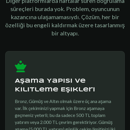
Diğer platformlarda haftalar süren doğrulama
süreçleri burada yok. Problem, oyuncunun
kazancına ulaşamamasıydı. Çözüm, her bir
özelliği bu engeli kaldırmak üzere tasarlanmış
bir altyapı.
Aşama Yapısı ve
Kilitleme Eşikleri
Bronz, Gümüş ve Altın olmak üzere üç ana aşama
var. İlk çekiminizi yapmak için Bronz aşamaya
geçmeniz yeterli; bu da sadece 500 TL toplam
yatırım veya 2.000 TL çevrim gerektiriyor. Gümüş
aşama (5.000 TL yatırım) günlük çekim limitinizi iki