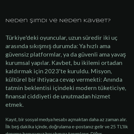
Neden Şimdi ve Neden Kavbet?
Türkiye'deki oyuncular, uzun süredir iki uç
arasında sıkışmış durumda: Ya hızlı ama
güvensiz platformlar, ya da güvenli ama yavaş
kurumsal yapılar. Kavbet, bu ikilemi ortadan
kaldırmak için 2023'te kuruldu. Misyon,
kültürel bir ihtiyaca cevap vermekti: Anında
tatmin beklentisi içindeki modern tüketiciye,
finansal ciddiyeti de unutmadan hizmet
etmek.
Kayıt, bir sosyal medya hesabı açmaktan daha az zaman alır.
İlk beş dakika içinde, doğrulama e-postanız gelir ve 25 TL'lik
deneme bonusunuz hesabınıza tanımlanır. Diğer