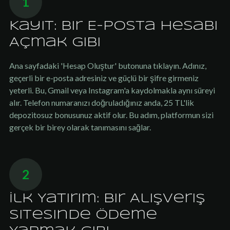
1
Kayıt: Bir E-posta Hesabı
Açmak Gibi
Ana sayfadaki 'Hesap Oluştur' butonuna tıklayın. Adınız,
geçerli bir e-posta adresiniz ve güçlü bir şifre girmeniz
yeterli. Bu, Gmail veya Instagram'a kaydolmakla aynı süreyi
alır. Telefon numaranızı doğruladığınız anda, 25 TL'lik
depozitosuz bonusunuz aktif olur. Bu adım, platformun sizi
gerçek bir birey olarak tanımasını sağlar.
2
İlk Yatırım: Bir Alışveriş
Sitesinde Ödeme