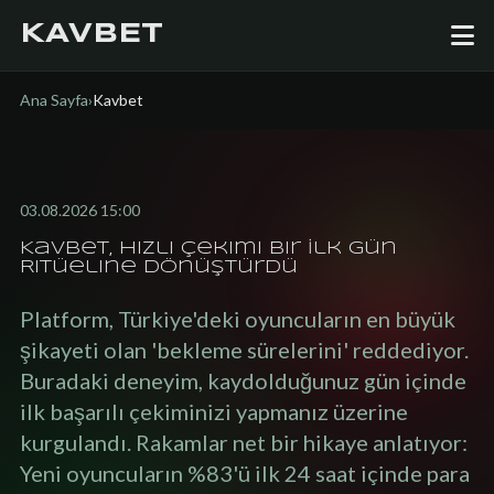
Ana İçeriğe Geç
KAVBET
Ana Sayfa
›
Kavbet
03.08.2026 15:00
Kavbet, Hızlı Çekimi Bir İlk Gün
Ritüeline Dönüştürdü
Platform, Türkiye'deki oyuncuların en büyük
şikayeti olan 'bekleme sürelerini' reddediyor.
Buradaki deneyim, kaydolduğunuz gün içinde
ilk başarılı çekiminizi yapmanız üzerine
kurgulandı. Rakamlar net bir hikaye anlatıyor:
Yeni oyuncuların %83'ü ilk 24 saat içinde para