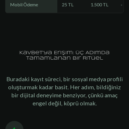
Mobil Ödeme
25 TL
1.500 TL
-
Kavbet'ya Erişim: Üç Adımda
Tamamlanan Bir Ritüel
Buradaki kayıt süreci, bir sosyal medya profili
oluşturmak kadar basit. Her adım, bildiğiniz
bir dijital deneyime benziyor, çünkü amaç
engel değil, köprü olmak.