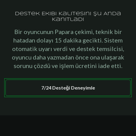
Destek Ekibi Kalitesini Şu Anda
Kanıtladı
Bir oyuncunun Papara çekimi, teknik bir
hatadan dolayı 15 dakika gecikti. Sistem
otomatik uyarı verdi ve destek temsilcisi,
oyuncu daha yazmadan önce ona ulaşarak
sorunu çözdü ve işlem ücretini iade etti.
7/24 Desteği Deneyimle