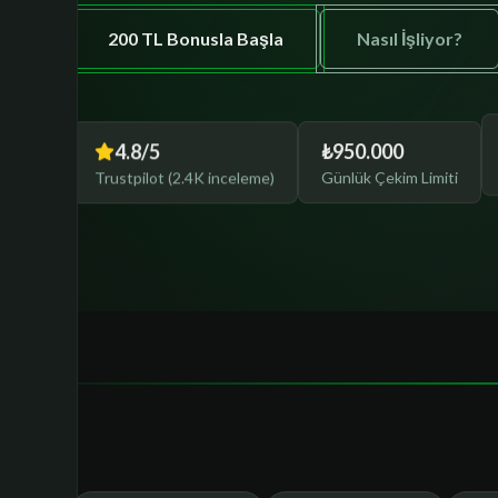
200 TL Bonusla Başla
Nasıl İşliyor?
4.8/5
₺950.000
Trustpilot (2.4K inceleme)
Günlük Çekim Limiti