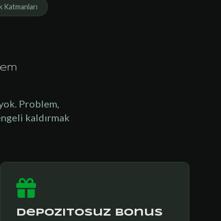
k Katmanları
stem
 yok. Problem,
engeli kaldırmak
Depozitosuz Bonus