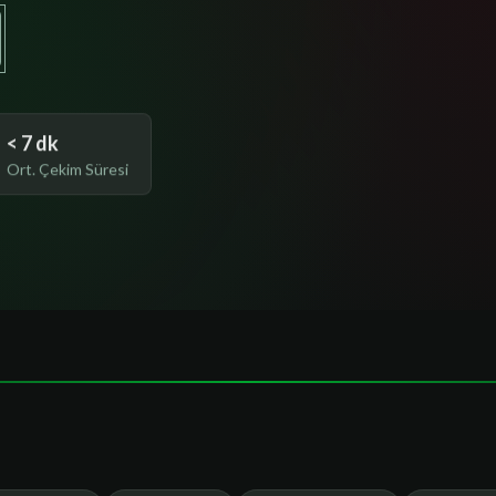
< 7 dk
Ort. Çekim Süresi