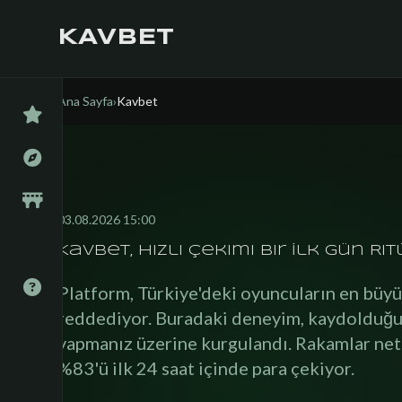
Ana İçeriğe Geç
KAVBET
Ana Sayfa
›
Kavbet
03.08.2026 15:00
Kavbet, Hızlı Çekimi Bir İlk Gün 
Platform, Türkiye'deki oyuncuların en büyü
reddediyor. Buradaki deneyim, kaydolduğunu
yapmanız üzerine kurgulandı. Rakamlar net 
%83'ü ilk 24 saat içinde para çekiyor.