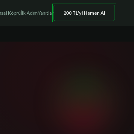
nsal Köprü
İlk Adım
Yanıtlar
200 TL'yi Hemen Al