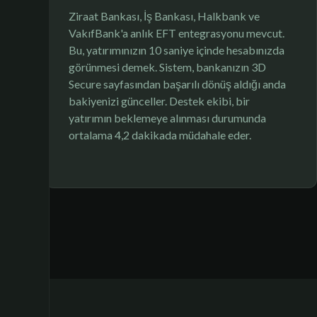
Ziraat Bankası, İş Bankası, Halkbank ve
VakıfBank'a anlık EFT entegrasyonu mevcut.
Bu, yatırımınızın 10 saniye içinde hesabınızda
görünmesi demek. Sistem, bankanızın 3D
Secure sayfasından başarılı dönüş aldığı anda
bakiyenizi günceller. Destek ekibi, bir
yatırımın beklemeye alınması durumunda
ortalama 4,2 dakikada müdahale eder.