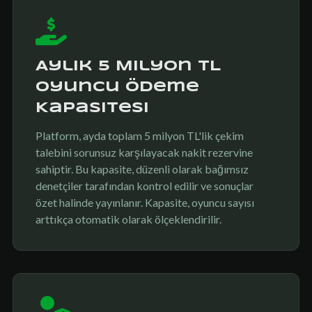
Aylık 5 Milyon TL
Oyuncu Ödeme
Kapasitesi
Platform, ayda toplam 5 milyon TL'lik çekim
talebini sorunsuz karşılayacak nakit rezervine
sahiptir. Bu kapasite, düzenli olarak bağımsız
denetçiler tarafından kontrol edilir ve sonuçlar
özet halinde yayınlanır. Kapasite, oyuncu sayısı
arttıkça otomatik olarak ölçeklendirilir.