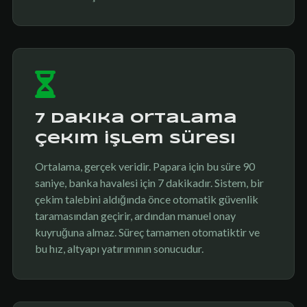
7 Dakika Ortalama
Çekim İşlem Süresi
Ortalama, gerçek veridir. Papara için bu süre 90
saniye, banka havalesi için 7 dakikadır. Sistem, bir
çekim talebini aldığında önce otomatik güvenlik
taramasından geçirir, ardından manuel onay
kuyruğuna almaz. Süreç tamamen otomatiktir ve
bu hız, altyapı yatırımının sonucudur.