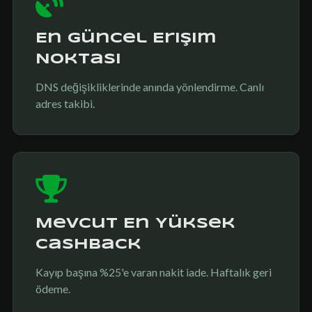
En Güncel Erişim
Noktası
DNS değişikliklerinde anında yönlendirme. Canlı
adres takibi.
Mevcut En Yüksek
Cashback
Kayıp başına %25'e varan nakit iade. Haftalık geri
ödeme.