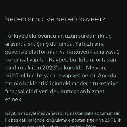
Neden Şimdi ve Neden Kavbet?
Türkiye'deki oyuncular, uzun süredir iki uç
arasında sıkışmış durumda: Ya hızlı ama
güvensiz platformlar, ya da güvenli ama yavaş
kurumsal yapılar. Kavbet, bu ikilemi ortadan
kaldırmak için 2023'te kuruldu. Misyon,
kültürel bir ihtiyaca cevap vermekti: Anında
tatmin beklentisi içindeki modern tüketiciye,
finansal ciddiyeti de unutmadan hizmet
etmek.
Kayıt, bir sosyal medya hesabı açmaktan daha az zaman alır.
İlk beş dakika içinde, doğrulama e-postanız gelir ve 25 TL'lik
deneme bonusunuz hesabınıza tanımlanır. Diğer