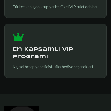
Türkçe konuşan krupiyerler. Özel VIP rulet odaları.
En Kapsamlı VIP
Programı
Kişisel hesap yöneticisi. Lüks hediye seçenekleri.