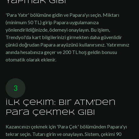
Yapmak Gibi
'Para Yatır' bölümüne gidin ve Papara'yı seçin. Miktarı
(minimum 50 TL) girip Papara uygulamanıza
yönlendirildiğinizde, ödemeyi onaylayın. Bu işlem,
Trendyol'da kart bilgilerinizi girmekten daha güvenlidir
çünkü doğrudan Papara arayüzünü kullanırsınız. Yatırımınız
anında hesabınıza geçer ve 200 TL hoş geldin bonusu
otomatik olarak eklenir.
3
İlk Çekim: Bir ATM'den
Para Çekmek Gibi
Kazancınızı çekmek için 'Para Çek' bölümünden Papara'yı
tekrar seçin. Tutarı girin ve onaylayın. Sistem, çekimi 90