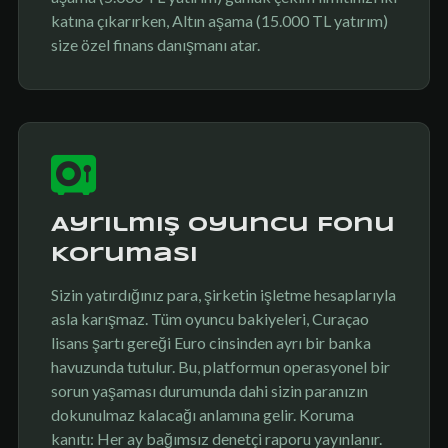
katına çıkarırken, Altın aşama (15.000 TL yatırım)
size özel finans danışmanı atar.
Ayrılmış Oyuncu Fonu
Koruması
Sizin yatırdığınız para, şirketin işletme hesaplarıyla
asla karışmaz. Tüm oyuncu bakiyeleri, Curaçao
lisans şartı gereği Euro cinsinden ayrı bir banka
havuzunda tutulur. Bu, platformun operasyonel bir
sorun yaşaması durumunda dahi sizin paranızın
dokunulmaz kalacağı anlamına gelir. Koruma
kanıtı: Her ay bağımsız denetçi raporu yayınlanır.