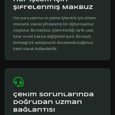
Şifrelenmiş Makbuz
Her para yatırma ve çekme işleminiz için sistem
otomatik olarak şifrelenmiş bir dijital makbuz
oluşturur. Bu makbuz, işlem kimliği, tarih, saat,
tutar ve net bakiye değişimini içerir. Bu kayıt,
herhangi bir anlaşmazlık durumunda bağımsız
kanıt olarak kullanılabilir.
Çekim Sorunlarında
Doğrudan Uzman
Bağlantısı