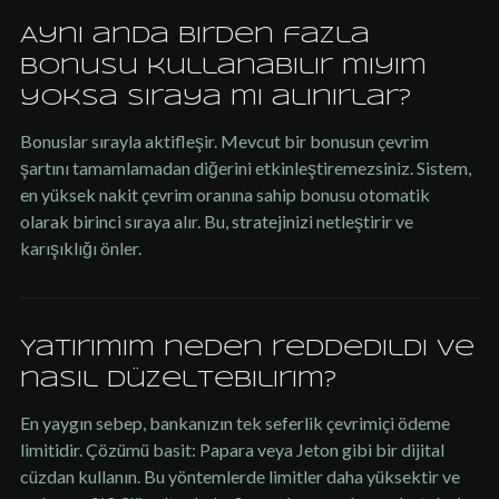
Aynı anda birden fazla
bonusu kullanabilir miyim
yoksa sıraya mı alınırlar?
Bonuslar sırayla aktifleşir. Mevcut bir bonusun çevrim
şartını tamamlamadan diğerini etkinleştiremezsiniz. Sistem,
en yüksek nakit çevrim oranına sahip bonusu otomatik
olarak birinci sıraya alır. Bu, stratejinizi netleştirir ve
karışıklığı önler.
Yatırımım neden reddedildi ve
nasıl düzeltebilirim?
En yaygın sebep, bankanızın tek seferlik çevrimiçi ödeme
limitidir. Çözümü basit: Papara veya Jeton gibi bir dijital
cüzdan kullanın. Bu yöntemlerde limitler daha yüksektir ve