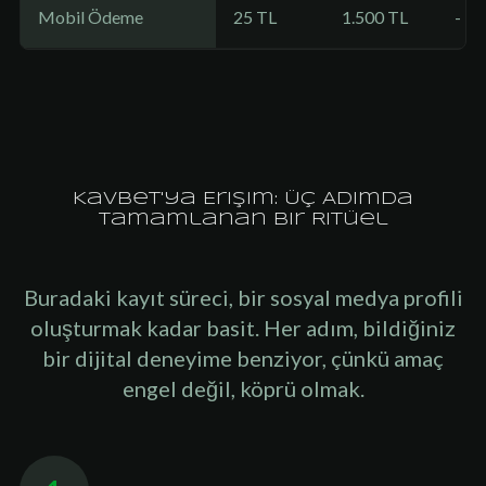
Mobil Ödeme
25 TL
1.500 TL
-
Kavbet'ya Erişim: Üç Adımda
Tamamlanan Bir Ritüel
Buradaki kayıt süreci, bir sosyal medya profili
oluşturmak kadar basit. Her adım, bildiğiniz
bir dijital deneyime benziyor, çünkü amaç
engel değil, köprü olmak.