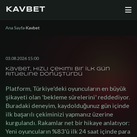
Ana İçeriğe Geç
KAVBET
Ana Sayfa
›
Kavbet
03.08.2026 15:00
Kavbet, Hızlı Çekimi Bir İlk Gün
Ritüeline Dönüştürdü
Platform, Türkiye'deki oyuncuların en büyük
şikayeti olan 'bekleme sürelerini' reddediyor.
Buradaki deneyim, kaydolduğunuz gün içinde
ilk başarılı çekiminizi yapmanız üzerine
kurgulandı. Rakamlar net bir hikaye anlatıyor:
Yeni oyuncuların %83'ü ilk 24 saat içinde para