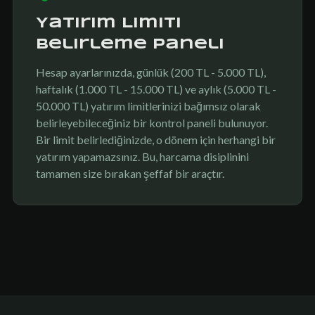
Yatırım Limiti
Belirleme Paneli
Hesap ayarlarınızda, günlük (200 TL - 5.000 TL),
haftalık (1.000 TL - 15.000 TL) ve aylık (5.000 TL -
50.000 TL) yatırım limitlerinizi bağımsız olarak
belirleyebileceğiniz bir kontrol paneli bulunuyor.
Bir limit belirlediğinizde, o dönem için herhangi bir
yatırım yapamazsınız. Bu, harcama disiplinini
tamamen size bırakan şeffaf bir araçtır.