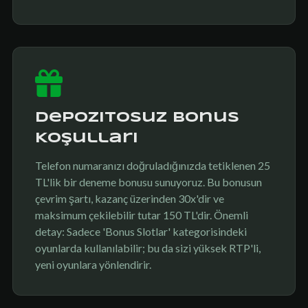
Depozitosuz Bonus
Koşulları
Telefon numaranızı doğruladığınızda tetiklenen 25
TL'lik bir deneme bonusu sunuyoruz. Bu bonusun
çevrim şartı, kazanç üzerinden 30x'dir ve
maksimum çekilebilir tutar 150 TL'dir. Önemli
detay: Sadece 'Bonus Slotlar' kategorisindeki
oyunlarda kullanılabilir; bu da sizi yüksek RTP'li,
yeni oyunlara yönlendirir.