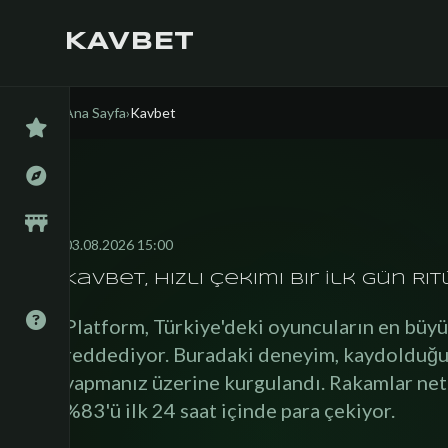
Ana İçeriğe Geç
KAVBET
Ana Sayfa
›
Kavbet
03.08.2026 15:00
Kavbet, Hızlı Çekimi Bir İlk Gün 
Platform, Türkiye'deki oyuncuların en büyü
reddediyor. Buradaki deneyim, kaydolduğunu
yapmanız üzerine kurgulandı. Rakamlar net 
%83'ü ilk 24 saat içinde para çekiyor.