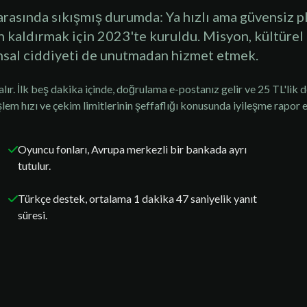
 arasında sıkışmış durumda: Ya hızlı ama güvensiz p
n kaldırmak için 2023'te kuruldu. Misyon, kültürel
ansal ciddiyeti de unutmadan hizmet etmek.
ır. İlk beş dakika içinde, doğrulama e-postanız gelir ve 25 TL'lik
lem hızı ve çekim limitlerinin şeffaflığı konusunda iyileşme rapor e
Oyuncu fonları, Avrupa merkezli bir bankada ayrı
tutulur.
Türkçe destek, ortalama 1 dakika 47 saniyelik yanıt
süresi.