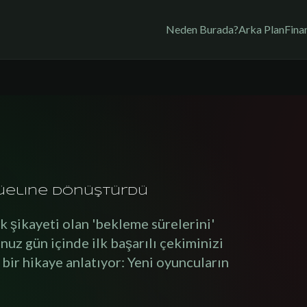
Neden Burada?
Arka Plan
Fina
Ritüeline Dönüştürdü
k şikayeti olan 'bekleme sürelerini'
z gün içinde ilk başarılı çekiminizi
bir hikaye anlatıyor: Yeni oyuncuların