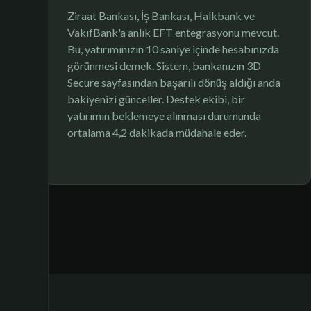
Ziraat Bankası, İş Bankası, Halkbank ve
VakıfBank'a anlık EFT entegrasyonu mevcut.
Bu, yatırımınızın 10 saniye içinde hesabınızda
görünmesi demek. Sistem, bankanızın 3D
Secure sayfasından başarılı dönüş aldığı anda
bakiyenizi günceller. Destek ekibi, bir
yatırımın beklemeye alınması durumunda
ortalama 4,2 dakikada müdahale eder.