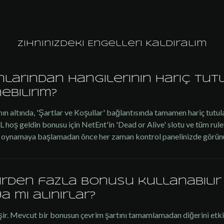
Zihninizdeki Engelleri Kaldıralım
larından hangilerinin hariç tu
ebilirim?
 altında, 'Şartlar ve Koşullar' bağlantısında tamamen hariç tutulan
 hoş geldin bonusu için NetEnt'in 'Dead or Alive' slotu ve tüm rulet
le oynamaya başlamadan önce her zaman kontrol panelinizde görünü
irden fazla bonusu kullanabilir
a mı alınırlar?
eşir. Mevcut bir bonusun çevrim şartını tamamlamadan diğerini etki