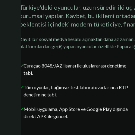
Türkiye'deki oyuncular, uzun süredir iki uç
kurumsal yapılar. Kavbet, bu ikilemi ortada
beklentisi içindeki modern tüketiciye, fin
Kayıt, bir sosyal medya hesabı açmaktan daha az zaman al
platformlardan geçiş yapan oyuncular, özellikle Papara iş
Curaçao 8048/JAZ lisansı ile uluslararası denetime
tabi.
Tüm oyunlar, bağımsız test laboratuvarlarınca RTP
denetimine tabi.
Mobil uygulama, App Store ve Google Play dışında
direkt APK ile güncel.