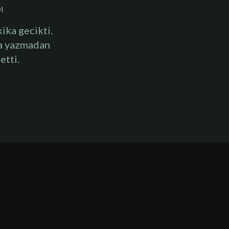
ı
ika gecikti.
ha yazmadan
etti.