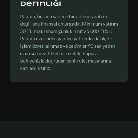
Derinliği
Papara, burada sadece bir ödeme yöntemi
değil, ana finansal omurgadır. Minimum yatırım
50 TL, maksimum günlük limit 25.000 TL'dir.
Papara üzerinden yapılan yatırımlarda hiçbir
işlem ücreti alınmaz ve çekimler 90 saniyeden
uzun sürmez. Özel bir özellik: Papara
bakiyenizle doğrudan canlı rulet masalarına
katılabilirsiniz.