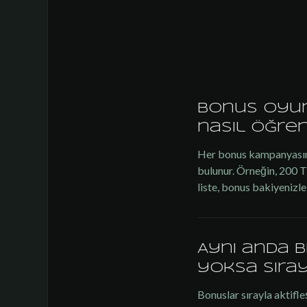
Bonus oyun
nasıl öğren
Her bonus kampanyasının
bulunur. Örneğin, 200 TL
liste, bonus bakiyeniz
Aynı anda b
yoksa sıray
Bonuslar sırayla aktifl