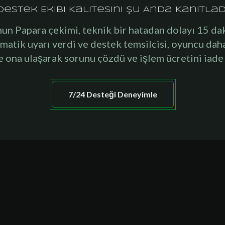
Destek Ekibi Kalitesini Şu Anda Kanıtlad
un Papara çekimi, teknik bir hatadan dolayı 15 dak
matik uyarı verdi ve destek temsilcisi, oyuncu da
 ona ulaşarak sorunu çözdü ve işlem ücretini iade 
7/24 Desteği Deneyimle