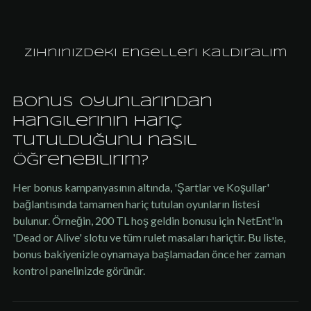
Zihninizdeki Engelleri Kaldıralım
Bonus oyunlarından
hangilerinin hariç
tutulduğunu nasıl
öğrenebilirim?
Her bonus kampanyasının altında, 'Şartlar ve Koşullar'
bağlantısında tamamen hariç tutulan oyunların listesi
bulunur. Örneğin, 200 TL hoş geldin bonusu için NetEnt'in
'Dead or Alive' slotu ve tüm rulet masaları hariçtir. Bu liste,
bonus bakiyenizle oynamaya başlamadan önce her zaman
kontrol panelinizde görünür.