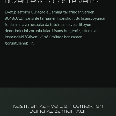
düzenleyici otorite verdi?
Evet, platform Curaçao eGaming tarafından verilen
8048/JAZ lisansı ile tamamen lisanslıdır. Bu lisans, oyuncu
fonlarının ayrı hesaplarda tutulmasını ve adil oyun
denetimlerini zorunlu kılar. Lisans belgemiz, sitenin alt
kısmındaki 'Güvenlik' bölümünde her zaman
görüntülenebilir.
Kayıt, Bir Kahve Demlemekten
Daha Az Zaman Alır