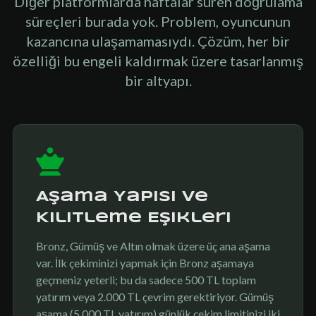
Diğer platformlarda haftalar süren doğrulama
süreçleri burada yok. Problem, oyuncunun
kazancına ulaşamamasıydı. Çözüm, her bir
özelliği bu engeli kaldırmak üzere tasarlanmış
bir altyapı.
Aşama Yapısı ve
Kilitleme Eşikleri
Bronz, Gümüş ve Altın olmak üzere üç ana aşama
var. İlk çekiminizi yapmak için Bronz aşamaya
geçmeniz yeterli; bu da sadece 500 TL toplam
yatırım veya 2.000 TL çevrim gerektiriyor. Gümüş
aşama (5.000 TL yatırım) günlük çekim limitinizi iki