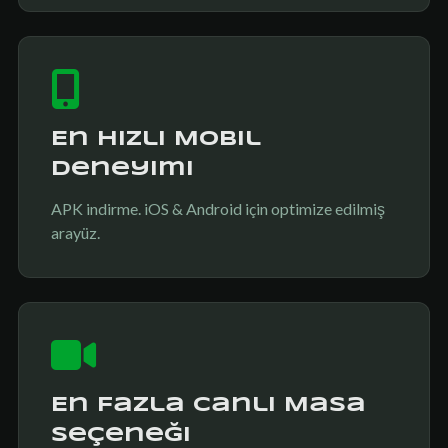
En Hızlı Mobil
Deneyimi
APK indirme. iOS & Android için optimize edilmiş
arayüz.
En Fazla Canlı Masa
Seçeneği