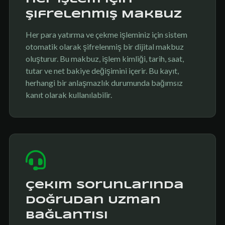
Şifrelenmiş Makbuz
Her para yatırma ve çekme işleminiz için sistem
otomatik olarak şifrelenmiş bir dijital makbuz
oluşturur. Bu makbuz, işlem kimliği, tarih, saat,
tutar ve net bakiye değişimini içerir. Bu kayıt,
herhangi bir anlaşmazlık durumunda bağımsız
kanıt olarak kullanılabilir.
Çekim Sorunlarında
Doğrudan Uzman
Bağlantısı