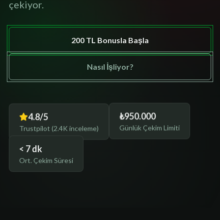
çekiyor.
200 TL Bonusla Başla
Nasıl İşliyor?
4.8/5
₺950.000
Trustpilot (2.4K inceleme)
Günlük Çekim Limiti
< 7 dk
Ort. Çekim Süresi