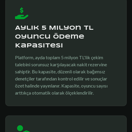
Aylık 5 Milyon TL
Oyuncu Ödeme
Kapasitesi
Platform, ayda toplam 5 milyon TL'lik çekim
talebini sorunsuz karşılayacak nakit rezervine
sahiptir. Bu kapasite, düzenli olarak bağımsız
denetçiler tarafından kontrol edilir ve sonuçlar
özet halinde yayınlanır. Kapasite, oyuncu sayısı
arttıkça otomatik olarak ölçeklendirilir.