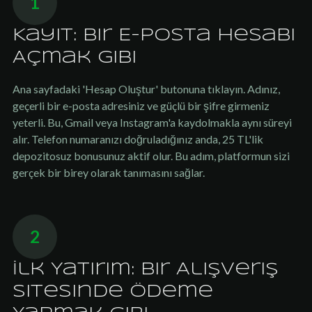
1
Kayıt: Bir E-posta Hesabı
Açmak Gibi
Ana sayfadaki 'Hesap Oluştur' butonuna tıklayın. Adınız,
geçerli bir e-posta adresiniz ve güçlü bir şifre girmeniz
yeterli. Bu, Gmail veya Instagram'a kaydolmakla aynı süreyi
alır. Telefon numaranızı doğruladığınız anda, 25 TL'lik
depozitosuz bonusunuz aktif olur. Bu adım, platformun sizi
gerçek bir birey olarak tanımasını sağlar.
2
İlk Yatırım: Bir Alışveriş
Sitesinde Ödeme