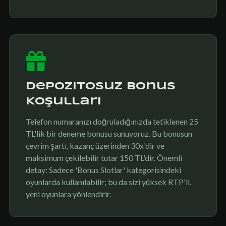
Depozitosuz Bonus
Koşulları
Telefon numaranızı doğruladığınızda tetiklenen 25
TL'lik bir deneme bonusu sunuyoruz. Bu bonusun
çevrim şartı, kazanç üzerinden 30x'dir ve
maksimum çekilebilir tutar 150 TL'dir. Önemli
detay: Sadece 'Bonus Slotlar' kategorisindeki
oyunlarda kullanılabilir; bu da sizi yüksek RTP'li,
yeni oyunlara yönlendirir.