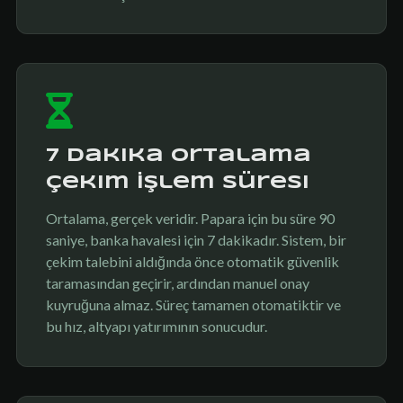
7 Dakika Ortalama
Çekim İşlem Süresi
Ortalama, gerçek veridir. Papara için bu süre 90
saniye, banka havalesi için 7 dakikadır. Sistem, bir
çekim talebini aldığında önce otomatik güvenlik
taramasından geçirir, ardından manuel onay
kuyruğuna almaz. Süreç tamamen otomatiktir ve
bu hız, altyapı yatırımının sonucudur.