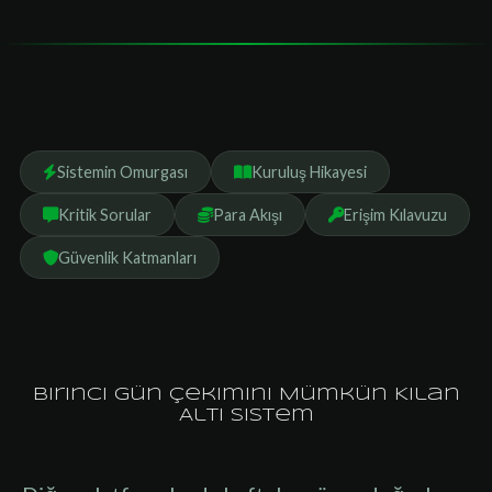
Sayfa İçeriği
Sistemin Omurgası
Kuruluş Hikayesi
Kritik Sorular
Para Akışı
Erişim Kılavuzu
Güvenlik Katmanları
Birinci Gün Çekimini Mümkün Kılan
Altı Sistem