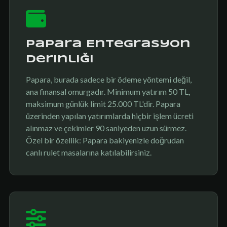
Papara Entegrasyon
Derinliği
Papara, burada sadece bir ödeme yöntemi değil,
ana finansal omurgadır. Minimum yatırım 50 TL,
maksimum günlük limit 25.000 TL'dir. Papara
üzerinden yapılan yatırımlarda hiçbir işlem ücreti
alınmaz ve çekimler 90 saniyeden uzun sürmez.
Özel bir özellik: Papara bakiyenizle doğrudan
canlı rulet masalarına katılabilirsiniz.