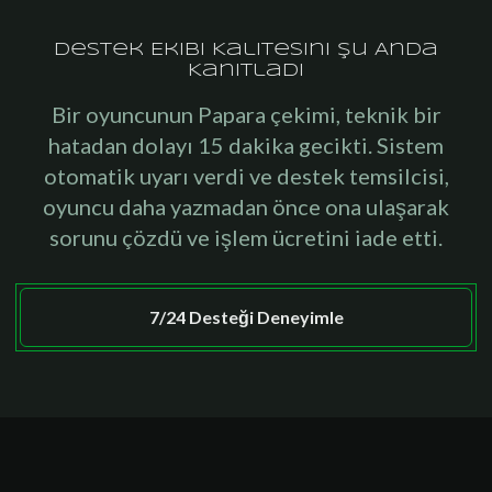
Destek Ekibi Kalitesini Şu Anda
Kanıtladı
Bir oyuncunun Papara çekimi, teknik bir
hatadan dolayı 15 dakika gecikti. Sistem
otomatik uyarı verdi ve destek temsilcisi,
oyuncu daha yazmadan önce ona ulaşarak
sorunu çözdü ve işlem ücretini iade etti.
7/24 Desteği Deneyimle