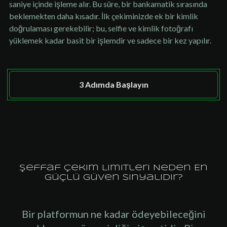
saniye içinde işleme alır. Bu süre, bir bankamatik sırasında
beklemekten daha kısadır. İlk çekiminizde ek bir kimlik
doğrulaması gerekebilir; bu, selfie ve kimlik fotoğrafı
yüklemek kadar basit bir işlemdir ve sadece bir kez yapılır.
3 Adımda Başlayın
Şeffaf Çekim Limitleri Neden En
Güçlü Güven Sinyalidir?
Bir platformun ne kadar ödeyebileceğini