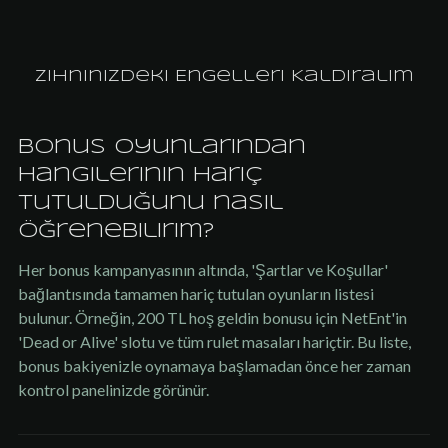
Zihninizdeki Engelleri Kaldıralım
Bonus oyunlarından
hangilerinin hariç
tutulduğunu nasıl
öğrenebilirim?
Her bonus kampanyasının altında, 'Şartlar ve Koşullar'
bağlantısında tamamen hariç tutulan oyunların listesi
bulunur. Örneğin, 200 TL hoş geldin bonusu için NetEnt'in
'Dead or Alive' slotu ve tüm rulet masaları hariçtir. Bu liste,
bonus bakiyenizle oynamaya başlamadan önce her zaman
kontrol panelinizde görünür.