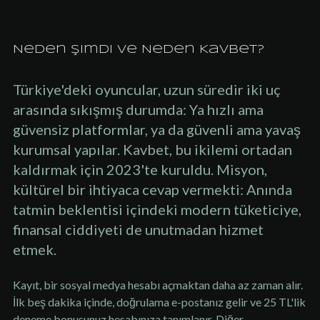
Neden Şimdi ve Neden Kavbet?
Türkiye'deki oyuncular, uzun süredir iki uç
arasında sıkışmış durumda: Ya hızlı ama
güvensiz platformlar, ya da güvenli ama yavaş
kurumsal yapılar. Kavbet, bu ikilemi ortadan
kaldırmak için 2023'te kuruldu. Misyon,
kültürel bir ihtiyaca cevap vermekti: Anında
tatmin beklentisi içindeki modern tüketiciye,
finansal ciddiyeti de unutmadan hizmet
etmek.
Kayıt, bir sosyal medya hesabı açmaktan daha az zaman alır.
İlk beş dakika içinde, doğrulama e-postanız gelir ve 25 TL'lik
deneme bonusunuz hesabınıza tanımlanır. Diğer