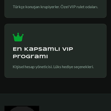
Türkçe konuşan krupiyerler. Özel VIP rulet odaları.
En Kapsamlı VIP
Programı
Kişisel hesap yöneticisi. Lüks hediye seçenekleri.