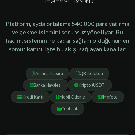
Finansal Köprü
Platform, ayda ortalama 540.000 para yatırma
ve çekme işlemini sorunsuz yönetiyor. Bu
hacim, sistemin ne kadar sağlam olduğunun en
somut kanıtı. İşte bu akışı sağlayan kanallar:
Anında Papara
QR ile Jeton
Banka Havalesi
Kripto (USDT)
Kredi Kartı
Mobil Ödeme
Mefete
Cepbank