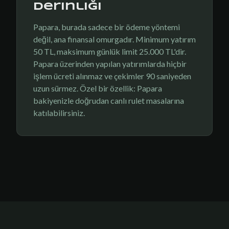
Derinliği
Papara, burada sadece bir ödeme yöntemi
değil, ana finansal omurgadır. Minimum yatırım
50 TL, maksimum günlük limit 25.000 TL'dir.
Papara üzerinden yapılan yatırımlarda hiçbir
işlem ücreti alınmaz ve çekimler 90 saniyeden
uzun sürmez. Özel bir özellik: Papara
bakiyenizle doğrudan canlı rulet masalarına
katılabilirsiniz.