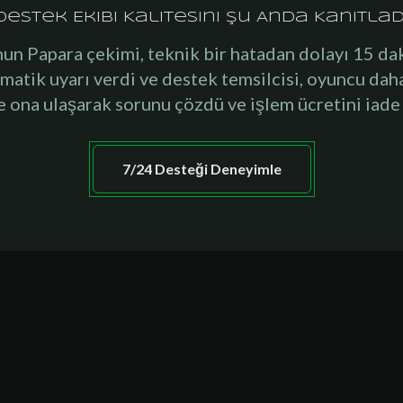
Destek Ekibi Kalitesini Şu Anda Kanıtlad
un Papara çekimi, teknik bir hatadan dolayı 15 dak
matik uyarı verdi ve destek temsilcisi, oyuncu da
 ona ulaşarak sorunu çözdü ve işlem ücretini iade 
7/24 Desteği Deneyimle