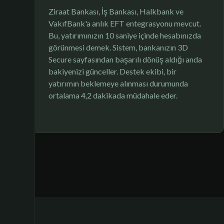
Ziraat Bankası, İş Bankası, Halkbank ve
VakıfBank'a anlık EFT entegrasyonu mevcut.
Bu, yatırımınızın 10 saniye içinde hesabınızda
görünmesi demek. Sistem, bankanızın 3D
Secure sayfasından başarılı dönüş aldığı anda
bakiyenizi günceller. Destek ekibi, bir
yatırımın beklemeye alınması durumunda
ortalama 4,2 dakikada müdahale eder.