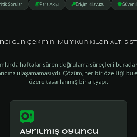
ritik Sorular
Para Akışı
Erişim Kılavuzu
Güvenli
inci Gün Çekimini Mümkün Kılan Altı Si
mlarda haftalar süren doğrulama süreçleri burada
cına ulaşamamasıydı. Çözüm, her bir özelliği bu 
üzere tasarlanmış bir altyapı.
Ayrılmış Oyuncu