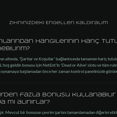
Zihninizdeki Engelleri Kaldıralım
larından hangilerinin hariç tu
ebilirim?
 altında, 'Şartlar ve Koşullar' bağlantısında tamamen hariç tutulan
 hoş geldin bonusu için NetEnt'in 'Dead or Alive' slotu ve tüm rulet
le oynamaya başlamadan önce her zaman kontrol panelinizde görünü
irden fazla bonusu kullanabilir
a mı alınırlar?
eşir. Mevcut bir bonusun çevrim şartını tamamlamadan diğerini etki