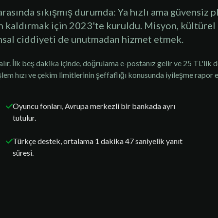
 arasında sıkışmış durumda: Ya hızlı ama güvensiz p
n kaldırmak için 2023'te kuruldu. Misyon, kültürel
ansal ciddiyeti de unutmadan hizmet etmek.
ır. İlk beş dakika içinde, doğrulama e-postanız gelir ve 25 TL'lik
lem hızı ve çekim limitlerinin şeffaflığı konusunda iyileşme rapor e
Oyuncu fonları, Avrupa merkezli bir bankada ayrı
tutulur.
Türkçe destek, ortalama 1 dakika 47 saniyelik yanıt
süresi.