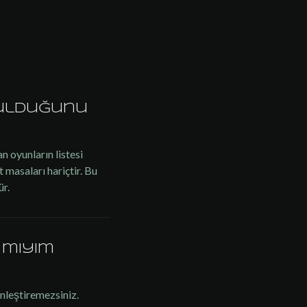
tulduğunu
 oyunların listesi
 masaları hariçtir. Bu
r.
 miyim
nleştiremezsiniz.