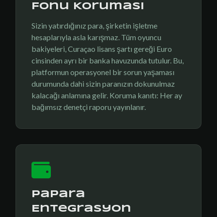
Fonu Koruması
Sizin yatırdığınız para, şirketin işletme
hesaplarıyla asla karışmaz. Tüm oyuncu
bakiyeleri, Curaçao lisans şartı gereği Euro
cinsinden ayrı bir banka havuzunda tutulur. Bu,
platformun operasyonel bir sorun yaşaması
durumunda dahi sizin paranızın dokunulmaz
kalacağı anlamına gelir. Koruma kanıtı: Her ay
bağımsız denetçi raporu yayınlanır.
Papara
Entegrasyon