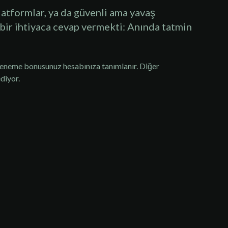
latformlar, ya da güvenli ama yavaş
 bir ihtiyaca cevap vermekti: Anında tatmin
 deneme bonusunuz hesabınıza tanımlanır. Diğer
diyor.