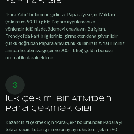
Yapmak Gibi
'Para Yatır' bölümüne gidin ve Papara'yı seçin. Miktarı
(minimum 50 TL) girip Papara uygulamanıza
yönlendirildiğinizde, ödemeyi onaylayın. Bu işlem,
Trendyol'da kart bilgilerinizi girmekten daha güvenlidir
çünkü doğrudan Papara arayüzünü kullanırsınız. Yatırımınız
anında hesabınıza geçer ve 200 TL hoş geldin bonusu
otomatik olarak eklenir.
3
İlk Çekim: Bir ATM'den
Para Çekmek Gibi
Kazancınızı çekmek için 'Para Çek' bölümünden Papara'yı
tekrar seçin. Tutarı girin ve onaylayın. Sistem, çekimi 90