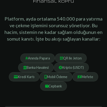
Finansal Köprü
Platform, ayda ortalama 540.000 para yatırma
ve çekme işlemini sorunsuz yönetiyor. Bu
hacim, sistemin ne kadar sağlam olduğunun en
somut kanıtı. İşte bu akışı sağlayan kanallar:
Anında Papara
QR ile Jeton
Banka Havalesi
Kripto (USDT)
Kredi Kartı
Mobil Ödeme
Mefete
Cepbank