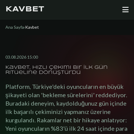
Ana İçeriğe Geç
KAVBET
Ana Sayfa
›
Kavbet
03.08.2026 15:00
Kavbet, Hızlı Çekimi Bir İlk Gün
Ritüeline Dönüştürdü
Platform, Türkiye'deki oyuncuların en büyük
şikayeti olan 'bekleme sürelerini' reddediyor.
Buradaki deneyim, kaydolduğunuz gün içinde
ilk başarılı çekiminizi yapmanız üzerine
kurgulandı. Rakamlar net bir hikaye anlatıyor:
Yeni oyuncuların %83'ü ilk 24 saat içinde para