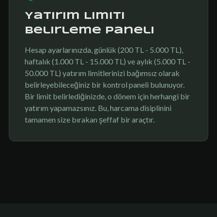
Yatırım Limiti
Belirleme Paneli
Hesap ayarlarınızda, günlük (200 TL - 5.000 TL),
haftalık (1.000 TL - 15.000 TL) ve aylık (5.000 TL -
50.000 TL) yatırım limitlerinizi bağımsız olarak
belirleyebileceğiniz bir kontrol paneli bulunuyor.
Bir limit belirlediğinizde, o dönem için herhangi bir
yatırım yapamazsınız. Bu, harcama disiplinini
tamamen size bırakan şeffaf bir araçtır.