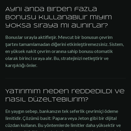
Aynı anda birden fazla
bonusu kullanabilir miyim
yoksa sıraya mı alınırlar?
Bonuslar sırayla aktifleşir. Mevcut bir bonusun çevrim
şartını tamamlamadan diğerini etkinleştiremezsiniz. Sistem,
en yüksek nakit çevrim oranına sahip bonusu otomatik
olarak birinci sıraya alır. Bu, stratejinizi netleştirir ve
karışıklığı önler.
Yatırımım neden reddedildi ve
nasıl düzeltebilirim?
En yaygın sebep, bankanızın tek seferlik çevrimiçi ödeme
limitidir. Çözümü basit: Papara veya Jeton gibi bir dijital
cüzdan kullanın. Bu yöntemlerde limitler daha yüksektir ve