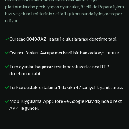
platformlardan geçiş yapan oyuncular, özellikle Papara işlem
hızı ve çekim limitlerinin şeffaflığı konusunda iyileşme rapor
ediyor.
Curaçao 8048/JAZ lisansı ile uluslararası denetime tabi.
Oyuncu fonları, Avrupa merkezli bir bankada ayrı tutulur.
Tüm oyunlar, bağımsız test laboratuvarlarınca RTP
denetimine tabi.
Türkçe destek, ortalama 1 dakika 47 saniyelik yanıt süresi.
Mobil uygulama, App Store ve Google Play dışında direkt
APK ile güncel.