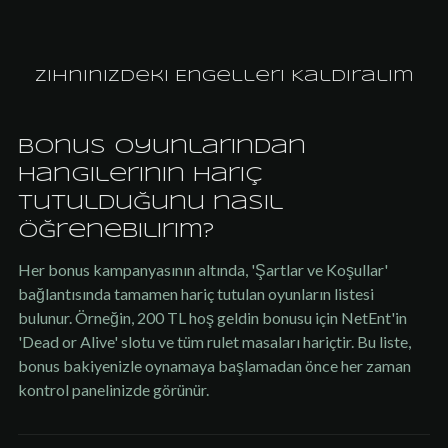
Zihninizdeki Engelleri Kaldıralım
Bonus oyunlarından
hangilerinin hariç
tutulduğunu nasıl
öğrenebilirim?
Her bonus kampanyasının altında, 'Şartlar ve Koşullar'
bağlantısında tamamen hariç tutulan oyunların listesi
bulunur. Örneğin, 200 TL hoş geldin bonusu için NetEnt'in
'Dead or Alive' slotu ve tüm rulet masaları hariçtir. Bu liste,
bonus bakiyenizle oynamaya başlamadan önce her zaman
kontrol panelinizde görünür.