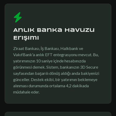
Anlık Banka Havuzu
Erişimi
Ziraat Bankası, İş Bankası, Halkbank ve
VakıfBank'a anlık EFT entegrasyonu mevcut. Bu,
yatırımınızın 10 saniye içinde hesabınızda
görünmesi demek. Sistem, bankanızın 3D Secure
sayfasından başarılı dönüş aldığı anda bakiyenizi
günceller. Destek ekibi, bir yatırımın beklemeye
alınması durumunda ortalama 4,2 dakikada
müdahale eder.