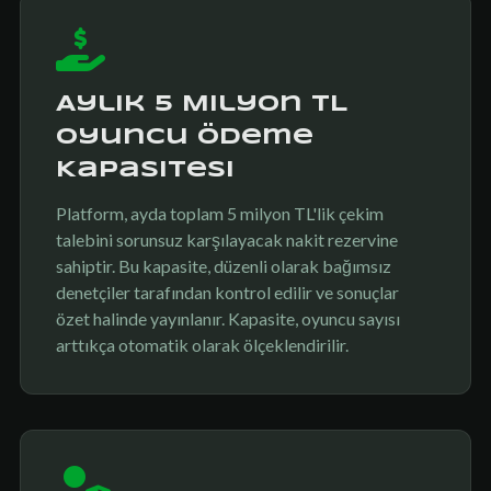
Aylık 5 Milyon TL
Oyuncu Ödeme
Kapasitesi
Platform, ayda toplam 5 milyon TL'lik çekim
talebini sorunsuz karşılayacak nakit rezervine
sahiptir. Bu kapasite, düzenli olarak bağımsız
denetçiler tarafından kontrol edilir ve sonuçlar
özet halinde yayınlanır. Kapasite, oyuncu sayısı
arttıkça otomatik olarak ölçeklendirilir.