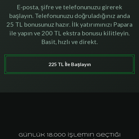
E-posta, şifre ve telefonunuzu girerek
başlayın. Telefonunuzu doğruladığınız anda
25 TL bonusunuz hazır. İlk yatırımınızı Papara
ile yapın ve 200 TL ekstra bonusu kilitleyin.
Basit, hızlı ve direkt.
225 TL İle Başlayın
Günlük 18.000 İşlemin Geçtiği