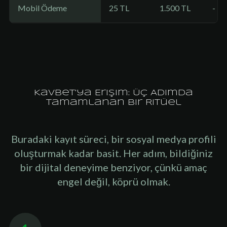
Mobil Ödeme
25 TL
1.500 TL
-
Kavbet'ya Erişim: Üç Adımda
Tamamlanan Bir Ritüel
Buradaki kayıt süreci, bir sosyal medya profili
oluşturmak kadar basit. Her adım, bildiğiniz
bir dijital deneyime benziyor, çünkü amaç
engel değil, köprü olmak.