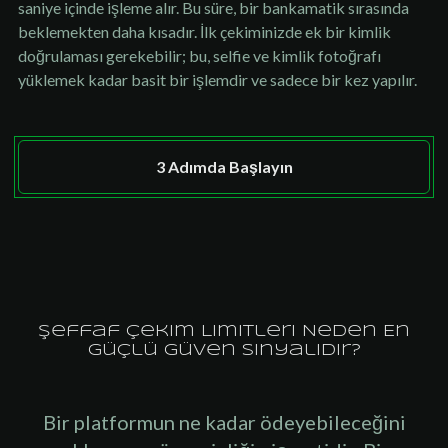
saniye içinde işleme alır. Bu süre, bir bankamatik sırasında
beklemekten daha kısadır. İlk çekiminizde ek bir kimlik
doğrulaması gerekebilir; bu, selfie ve kimlik fotoğrafı
yüklemek kadar basit bir işlemdir ve sadece bir kez yapılır.
3 Adımda Başlayın
Şeffaf Çekim Limitleri Neden En
Güçlü Güven Sinyalidir?
Bir platformun ne kadar ödeyebileceğini