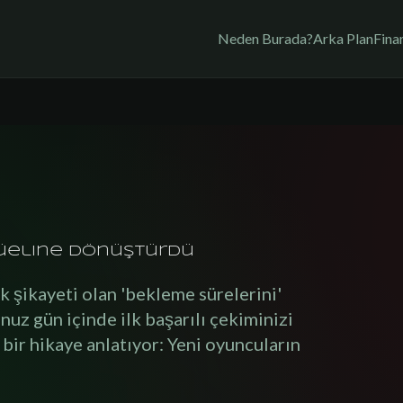
Neden Burada?
Arka Plan
Fina
Ritüeline Dönüştürdü
k şikayeti olan 'bekleme sürelerini'
z gün içinde ilk başarılı çekiminizi
bir hikaye anlatıyor: Yeni oyuncuların