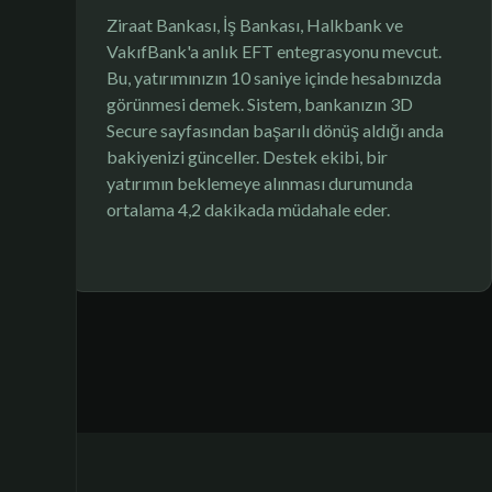
Ziraat Bankası, İş Bankası, Halkbank ve
VakıfBank'a anlık EFT entegrasyonu mevcut.
Bu, yatırımınızın 10 saniye içinde hesabınızda
görünmesi demek. Sistem, bankanızın 3D
Secure sayfasından başarılı dönüş aldığı anda
bakiyenizi günceller. Destek ekibi, bir
yatırımın beklemeye alınması durumunda
ortalama 4,2 dakikada müdahale eder.