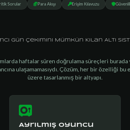
ritik Sorular
Para Akışı
Erişim Kılavuzu
Güvenli
inci Gün Çekimini Mümkün Kılan Altı Si
mlarda haftalar süren doğrulama süreçleri burada
cına ulaşamamasıydı. Çözüm, her bir özelliği bu 
üzere tasarlanmış bir altyapı.
Ayrılmış Oyuncu