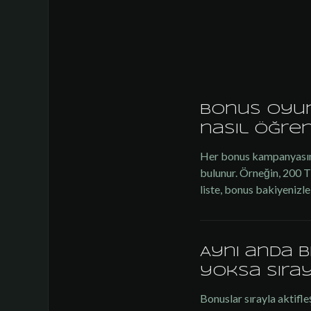
Bonus oyun
nasıl öğren
Her bonus kampanyasının
bulunur. Örneğin, 200 TL
liste, bonus bakiyeniz
Aynı anda b
yoksa sıray
Bonuslar sırayla aktifl