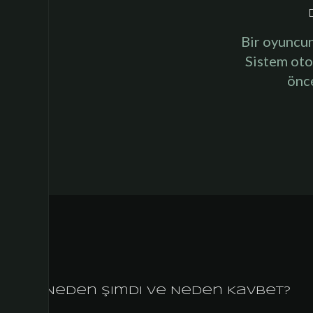
Bir oyuncun
Sistem oto
önce
Neden Şimdi ve Neden Kavbet?