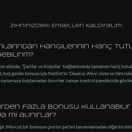
Zihninizdeki Engelleri Kaldıralım
larından hangilerinin hariç tu
ebilirim?
 altında, 'Şartlar ve Koşullar' bağlantısında tamamen hariç tutulan
 hoş geldin bonusu için NetEnt'in 'Dead or Alive' slotu ve tüm rulet
le oynamaya başlamadan önce her zaman kontrol panelinizde görünü
irden fazla bonusu kullanabilir
a mı alınırlar?
eşir. Mevcut bir bonusun çevrim şartını tamamlamadan diğerini etki