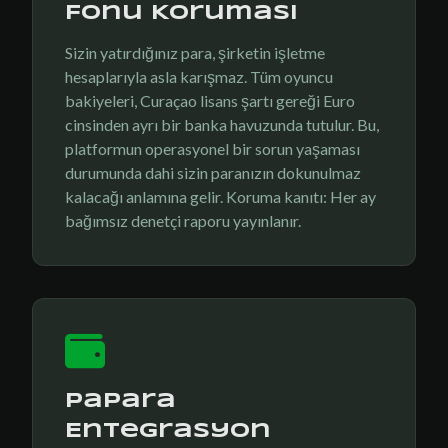
Fonu Koruması
Sizin yatırdığınız para, şirketin işletme
hesaplarıyla asla karışmaz. Tüm oyuncu
bakiyeleri, Curaçao lisans şartı gereği Euro
cinsinden ayrı bir banka havuzunda tutulur. Bu,
platformun operasyonel bir sorun yaşaması
durumunda dahi sizin paranızın dokunulmaz
kalacağı anlamına gelir. Koruma kanıtı: Her ay
bağımsız denetçi raporu yayınlanır.
Papara
Entegrasyon