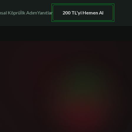
nsal Köprü
İlk Adım
Yanıtlar
200 TL'yi Hemen Al