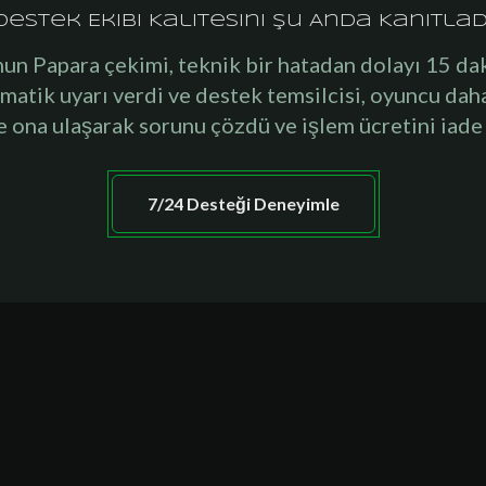
Destek Ekibi Kalitesini Şu Anda Kanıtlad
un Papara çekimi, teknik bir hatadan dolayı 15 dak
matik uyarı verdi ve destek temsilcisi, oyuncu da
 ona ulaşarak sorunu çözdü ve işlem ücretini iade 
7/24 Desteği Deneyimle