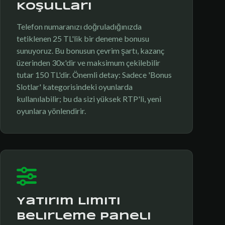
Koşulları
Telefon numaranızı doğruladığınızda
tetiklenen 25 TL'lik bir deneme bonusu
sunuyoruz. Bu bonusun çevrim şartı, kazanç
üzerinden 30x'dir ve maksimum çekilebilir
tutar 150 TL'dir. Önemli detay: Sadece 'Bonus
Slotlar' kategorisindeki oyunlarda
kullanılabilir; bu da sizi yüksek RTP'li, yeni
oyunlara yönlendirir.
Yatırım Limiti
Belirleme Paneli