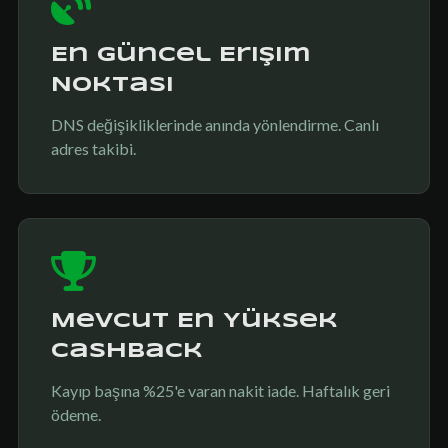
En Güncel Erişim
Noktası
DNS değişikliklerinde anında yönlendirme. Canlı
adres takibi.
Mevcut En Yüksek
Cashback
Kayıp başına %25'e varan nakit iade. Haftalık geri
ödeme.