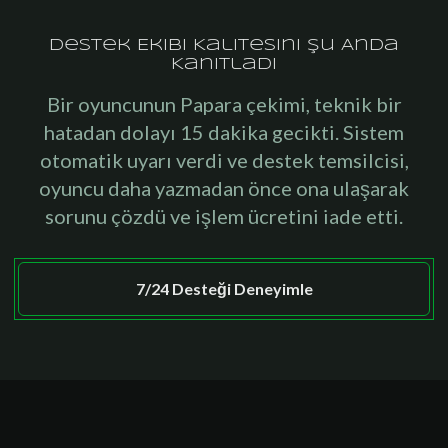
Destek Ekibi Kalitesini Şu Anda
Kanıtladı
Bir oyuncunun Papara çekimi, teknik bir
hatadan dolayı 15 dakika gecikti. Sistem
otomatik uyarı verdi ve destek temsilcisi,
oyuncu daha yazmadan önce ona ulaşarak
sorunu çözdü ve işlem ücretini iade etti.
7/24 Desteği Deneyimle