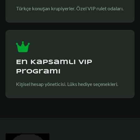
Türkçe konuşan krupiyerler. Özel VIP rulet odaları.
En Kapsamlı VIP
Programı
Kişisel hesap yöneticisi. Lüks hediye seçenekleri.