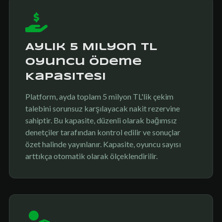
Aylık 5 Milyon TL
Oyuncu Ödeme
Kapasitesi
Platform, ayda toplam 5 milyon TL'lik çekim
talebini sorunsuz karşılayacak nakit rezervine
sahiptir. Bu kapasite, düzenli olarak bağımsız
denetçiler tarafından kontrol edilir ve sonuçlar
özet halinde yayınlanır. Kapasite, oyuncu sayısı
arttıkça otomatik olarak ölçeklendirilir.