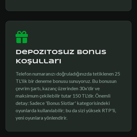
Depozitosuz Bonus
Koşulları
Telefon numaranızı doğruladığınızda tetiklenen 25
TL'lik bir deneme bonusu sunuyoruz. Bu bonusun
çevrim şartı, kazanç üzerinden 30x'dir ve
maksimum çekilebilir tutar 150 TL'dir. Önemli
detay: Sadece 'Bonus Slotlar' kategorisindeki
oyunlarda kullanılabilir; bu da sizi yüksek RTP'li,
yeni oyunlara yönlendirir.