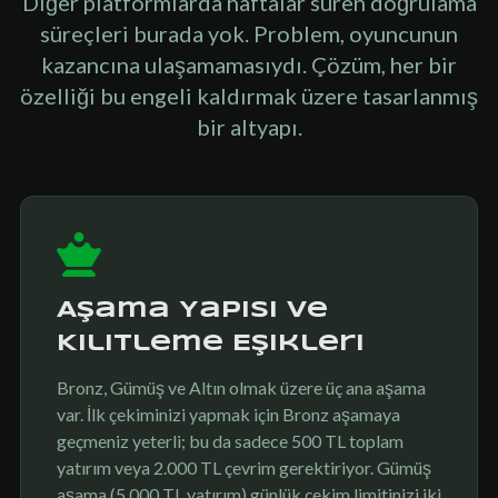
Diğer platformlarda haftalar süren doğrulama
süreçleri burada yok. Problem, oyuncunun
kazancına ulaşamamasıydı. Çözüm, her bir
özelliği bu engeli kaldırmak üzere tasarlanmış
bir altyapı.
Aşama Yapısı ve
Kilitleme Eşikleri
Bronz, Gümüş ve Altın olmak üzere üç ana aşama
var. İlk çekiminizi yapmak için Bronz aşamaya
geçmeniz yeterli; bu da sadece 500 TL toplam
yatırım veya 2.000 TL çevrim gerektiriyor. Gümüş
aşama (5.000 TL yatırım) günlük çekim limitinizi iki