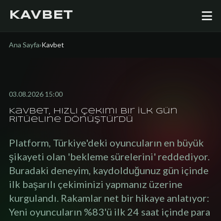
Ana İçeriğe Geç
KAVBET
Ana Sayfa
›
Kavbet
03.08.2026 15:00
Kavbet, Hızlı Çekimi Bir İlk Gün
Ritüeline Dönüştürdü
Platform, Türkiye'deki oyuncuların en büyük
şikayeti olan 'bekleme sürelerini' reddediyor.
Buradaki deneyim, kaydolduğunuz gün içinde
ilk başarılı çekiminizi yapmanız üzerine
kurgulandı. Rakamlar net bir hikaye anlatıyor:
Yeni oyuncuların %83'ü ilk 24 saat içinde para