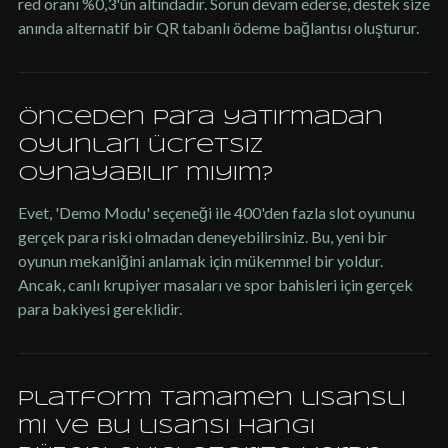
red oranı %0,3'ün altındadır. Sorun devam ederse, destek size
anında alternatif bir QR tabanlı ödeme bağlantısı oluşturur.
Önceden para yatırmadan
oyunları ücretsiz
oynayabilir miyim?
Evet, 'Demo Modu' seçeneği ile 400'den fazla slot oyununu
gerçek para riski olmadan deneyebilirsiniz. Bu, yeni bir
oyunun mekaniğini anlamak için mükemmel bir yoldur.
Ancak, canlı krupiyer masaları ve spor bahisleri için gerçek
para bakiyesi gereklidir.
Platform tamamen lisanslı
mı ve bu lisansı hangi