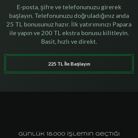
E-posta, şifre ve telefonunuzu girerek
başlayın. Telefonunuzu doğruladığınız anda
25 TL bonusunuz hazır. İlk yatırımınızı Papara
ile yapın ve 200 TL ekstra bonusu kilitleyin.
Basit, hızlı ve direkt.
225 TL İle Başlayın
Günlük 18.000 İşlemin Geçtiği