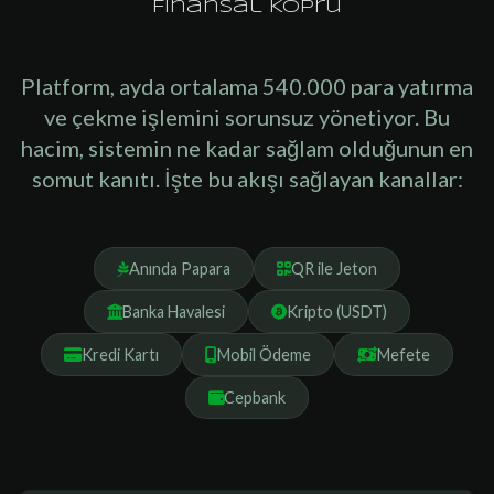
Finansal Köprü
Platform, ayda ortalama 540.000 para yatırma
ve çekme işlemini sorunsuz yönetiyor. Bu
hacim, sistemin ne kadar sağlam olduğunun en
somut kanıtı. İşte bu akışı sağlayan kanallar:
Anında Papara
QR ile Jeton
Banka Havalesi
Kripto (USDT)
Kredi Kartı
Mobil Ödeme
Mefete
Cepbank