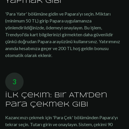
Yapmak Gibi
'Para Yatır' bölümüne gidin ve Papara'yı seçin. Miktarı
(minimum 50 TL) girip Papara uygulamanıza
yönlendirildiğinizde, ödemeyi onaylayın. Bu işlem,
Trendyol'da kart bilgilerinizi girmekten daha güvenlidir
çünkü doğrudan Papara arayüzünü kullanırsınız. Yatırımınız
anında hesabınıza geçer ve 200 TL hoş geldin bonusu
otomatik olarak eklenir.
3
İlk Çekim: Bir ATM'den
Para Çekmek Gibi
Kazancınızı çekmek için 'Para Çek' bölümünden Papara'yı
tekrar seçin. Tutarı girin ve onaylayın. Sistem, çekimi 90