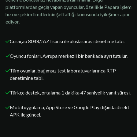
platformlardan geçiş yapan oyuncular, özellikle Papara işlem
hızı ve çekim limitlerinin şeffaflığı konusunda iyileşme rapor
ediyor.
Curaçao 8048/JAZ lisansı ile uluslararası denetime tabi.
Oyuncu fonları, Avrupa merkezli bir bankada ayrı tutulur.
Tüm oyunlar, bağımsız test laboratuvarlarınca RTP
denetimine tabi.
Türkçe destek, ortalama 1 dakika 47 saniyelik yanıt süresi.
Mobil uygulama, App Store ve Google Play dışında direkt
APK ile güncel.