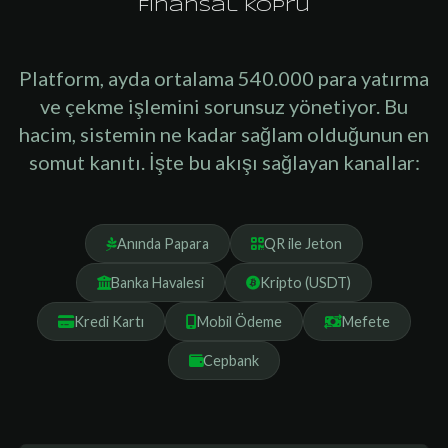
Finansal Köprü
Platform, ayda ortalama 540.000 para yatırma
ve çekme işlemini sorunsuz yönetiyor. Bu
hacim, sistemin ne kadar sağlam olduğunun en
somut kanıtı. İşte bu akışı sağlayan kanallar:
Anında Papara
QR ile Jeton
Banka Havalesi
Kripto (USDT)
Kredi Kartı
Mobil Ödeme
Mefete
Cepbank