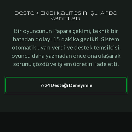
Destek Ekibi Kalitesini Şu Anda
Kanıtladı
Bir oyuncunun Papara çekimi, teknik bir
hatadan dolayı 15 dakika gecikti. Sistem
otomatik uyarı verdi ve destek temsilcisi,
oyuncu daha yazmadan önce ona ulaşarak
sorunu çözdü ve işlem ücretini iade etti.
7/24 Desteği Deneyimle