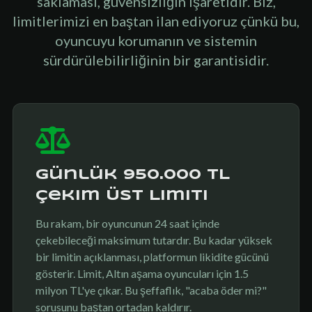
saklaması, güvensizliğin işaretidir. Biz,
limitlerimizi en baştan ilan ediyoruz çünkü bu,
oyuncuyu korumanın ve sistemin
sürdürülebilirliğinin bir garantisidir.
Günlük 950.000 TL
Çekim Üst Limiti
Bu rakam, bir oyuncunun 24 saat içinde
çekebileceği maksimum tutardır. Bu kadar yüksek
bir limitin açıklanması, platformun likidite gücünü
gösterir. Limit, Altın aşama oyuncuları için 1.5
milyon TL'ye çıkar. Bu şeffaflık, "acaba öder mi?"
sorusunu baştan ortadan kaldırır.