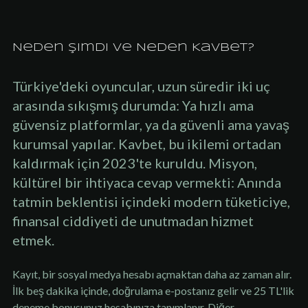
Neden Şimdi ve Neden Kavbet?
Türkiye'deki oyuncular, uzun süredir iki uç
arasında sıkışmış durumda: Ya hızlı ama
güvensiz platformlar, ya da güvenli ama yavaş
kurumsal yapılar. Kavbet, bu ikilemi ortadan
kaldırmak için 2023'te kuruldu. Misyon,
kültürel bir ihtiyaca cevap vermekti: Anında
tatmin beklentisi içindeki modern tüketiciye,
finansal ciddiyeti de unutmadan hizmet
etmek.
Kayıt, bir sosyal medya hesabı açmaktan daha az zaman alır.
İlk beş dakika içinde, doğrulama e-postanız gelir ve 25 TL'lik
deneme bonusunuz hesabınıza tanımlanır. Diğer