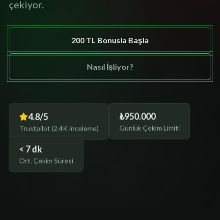
çekiyor.
200 TL Bonusla Başla
Nasıl İşliyor?
4.8/5
₺950.000
Trustpilot (2.4K inceleme)
Günlük Çekim Limiti
< 7 dk
Ort. Çekim Süresi