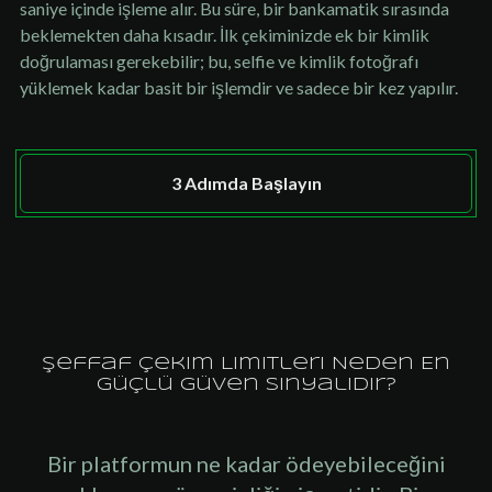
saniye içinde işleme alır. Bu süre, bir bankamatik sırasında
beklemekten daha kısadır. İlk çekiminizde ek bir kimlik
doğrulaması gerekebilir; bu, selfie ve kimlik fotoğrafı
yüklemek kadar basit bir işlemdir ve sadece bir kez yapılır.
3 Adımda Başlayın
Şeffaf Çekim Limitleri Neden En
Güçlü Güven Sinyalidir?
Bir platformun ne kadar ödeyebileceğini