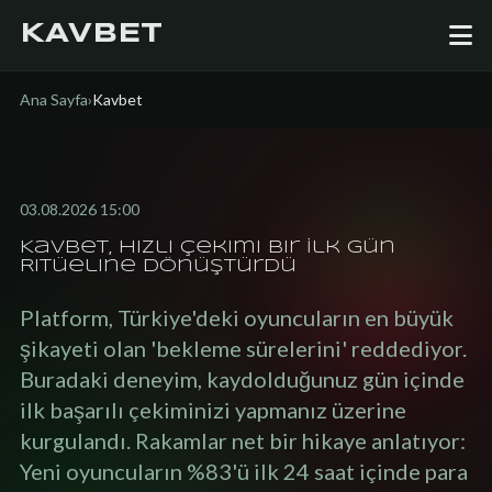
Ana İçeriğe Geç
KAVBET
Ana Sayfa
›
Kavbet
03.08.2026 15:00
Kavbet, Hızlı Çekimi Bir İlk Gün
Ritüeline Dönüştürdü
Platform, Türkiye'deki oyuncuların en büyük
şikayeti olan 'bekleme sürelerini' reddediyor.
Buradaki deneyim, kaydolduğunuz gün içinde
ilk başarılı çekiminizi yapmanız üzerine
kurgulandı. Rakamlar net bir hikaye anlatıyor:
Yeni oyuncuların %83'ü ilk 24 saat içinde para