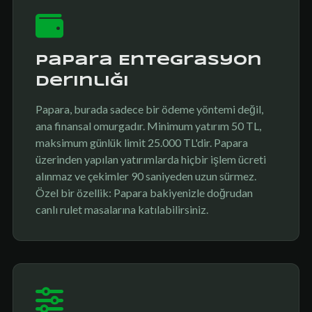
Papara Entegrasyon
Derinliği
Papara, burada sadece bir ödeme yöntemi değil,
ana finansal omurgadır. Minimum yatırım 50 TL,
maksimum günlük limit 25.000 TL'dir. Papara
üzerinden yapılan yatırımlarda hiçbir işlem ücreti
alınmaz ve çekimler 90 saniyeden uzun sürmez.
Özel bir özellik: Papara bakiyenizle doğrudan
canlı rulet masalarına katılabilirsiniz.