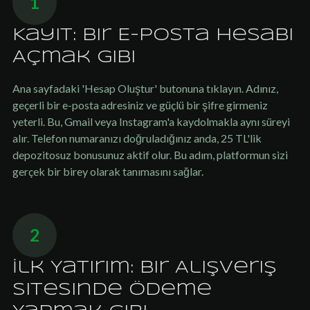
1
Kayıt: Bir E-posta Hesabı
Açmak Gibi
Ana sayfadaki 'Hesap Oluştur' butonuna tıklayın. Adınız,
geçerli bir e-posta adresiniz ve güçlü bir şifre girmeniz
yeterli. Bu, Gmail veya Instagram'a kaydolmakla aynı süreyi
alır. Telefon numaranızı doğruladığınız anda, 25 TL'lik
depozitosuz bonusunuz aktif olur. Bu adım, platformun sizi
gerçek bir birey olarak tanımasını sağlar.
2
İlk Yatırım: Bir Alışveriş
Sitesinde Ödeme