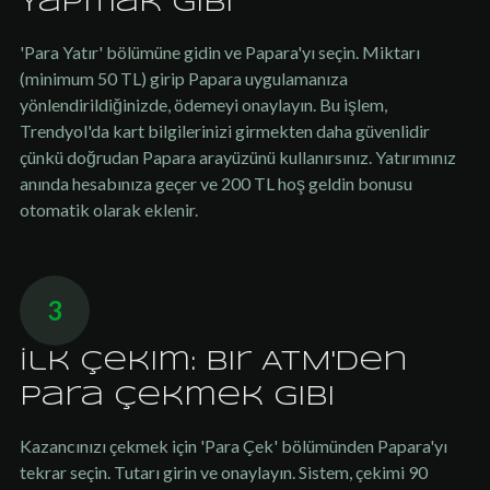
Yapmak Gibi
'Para Yatır' bölümüne gidin ve Papara'yı seçin. Miktarı
(minimum 50 TL) girip Papara uygulamanıza
yönlendirildiğinizde, ödemeyi onaylayın. Bu işlem,
Trendyol'da kart bilgilerinizi girmekten daha güvenlidir
çünkü doğrudan Papara arayüzünü kullanırsınız. Yatırımınız
anında hesabınıza geçer ve 200 TL hoş geldin bonusu
otomatik olarak eklenir.
3
İlk Çekim: Bir ATM'den
Para Çekmek Gibi
Kazancınızı çekmek için 'Para Çek' bölümünden Papara'yı
tekrar seçin. Tutarı girin ve onaylayın. Sistem, çekimi 90