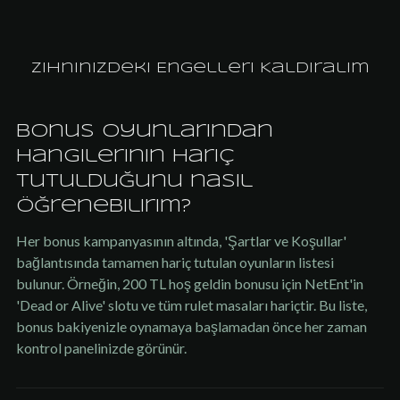
Zihninizdeki Engelleri Kaldıralım
Bonus oyunlarından
hangilerinin hariç
tutulduğunu nasıl
öğrenebilirim?
Her bonus kampanyasının altında, 'Şartlar ve Koşullar'
bağlantısında tamamen hariç tutulan oyunların listesi
bulunur. Örneğin, 200 TL hoş geldin bonusu için NetEnt'in
'Dead or Alive' slotu ve tüm rulet masaları hariçtir. Bu liste,
bonus bakiyenizle oynamaya başlamadan önce her zaman
kontrol panelinizde görünür.