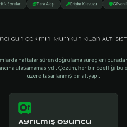
ritik Sorular
Para Akışı
Erişim Kılavuzu
Güvenli
inci Gün Çekimini Mümkün Kılan Altı Si
mlarda haftalar süren doğrulama süreçleri burada
cına ulaşamamasıydı. Çözüm, her bir özelliği bu 
üzere tasarlanmış bir altyapı.
Ayrılmış Oyuncu