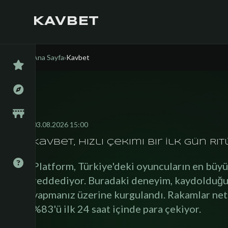
Ana İçeriğe Geç
KAVBET
Ana Sayfa
›
Kavbet
03.08.2026 15:00
Kavbet, Hızlı Çekimi Bir İlk Gün 
Platform, Türkiye'deki oyuncuların en büyü
reddediyor. Buradaki deneyim, kaydolduğunu
yapmanız üzerine kurgulandı. Rakamlar net 
%83'ü ilk 24 saat içinde para çekiyor.