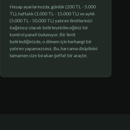
Hesap ayarlarınızda, günlük (200 TL - 5.000
TL), haftalık (1.000 TL - 15.000 TL) ve aylık
(5.000 TL - 50.000 TL) yatırım limitlerinizi
bağımsız olarak belirleyebileceğiniz bir
kontrol paneli bulunuyor. Bir limit
belirlediğinizde, o dönem için herhangi bir
yatırım yapamazsınız. Bu, harcama disiplinini
tamamen size bırakan şeffaf bir araçtır.