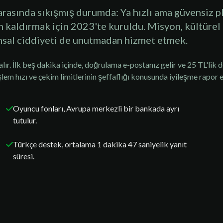
 arasında sıkışmış durumda: Ya hızlı ama güvensiz p
n kaldırmak için 2023'te kuruldu. Misyon, kültürel
ansal ciddiyeti de unutmadan hizmet etmek.
ır. İlk beş dakika içinde, doğrulama e-postanız gelir ve 25 TL'lik
lem hızı ve çekim limitlerinin şeffaflığı konusunda iyileşme rapor e
Oyuncu fonları, Avrupa merkezli bir bankada ayrı
tutulur.
Türkçe destek, ortalama 1 dakika 47 saniyelik yanıt
süresi.