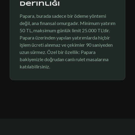
Derinliği
Papara, burada sadece bir ödeme yöntemi
değil, ana finansal omurgadır. Minimum yatırım
50 TL, maksimum günlük limit 25.000 TL'dir.
Papara üzerinden yapılan yatırımlarda hiçbir
işlem ücreti alınmaz ve çekimler 90 saniyeden
uzun sürmez. Özel bir özellik: Papara
bakiyenizle doğrudan canlı rulet masalarına
katılabilirsiniz.