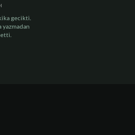
ı
ika gecikti.
ha yazmadan
etti.