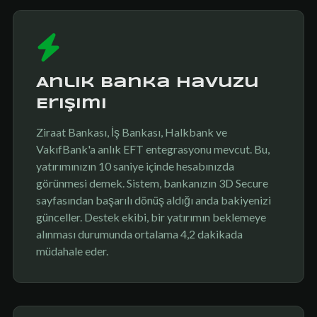
Anlık Banka Havuzu
Erişimi
Ziraat Bankası, İş Bankası, Halkbank ve
VakıfBank'a anlık EFT entegrasyonu mevcut. Bu,
yatırımınızın 10 saniye içinde hesabınızda
görünmesi demek. Sistem, bankanızın 3D Secure
sayfasından başarılı dönüş aldığı anda bakiyenizi
günceller. Destek ekibi, bir yatırımın beklemeye
alınması durumunda ortalama 4,2 dakikada
müdahale eder.