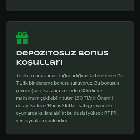
Depozitosuz Bonus
Koşulları
Telefon numaranızı doğruladığınızda tetiklenen 25
TL'lik bir deneme bonusu sunuyoruz. Bu bonusun
çevrim şartı, kazanç üzerinden 30x'dir ve
maksimum çekilebilir tutar 150 TL'dir. Önemli
detay: Sadece 'Bonus Slotlar' kategorisindeki
oyunlarda kullanılabilir; bu da sizi yüksek RTP'li,
yeni oyunlara yönlendirir.