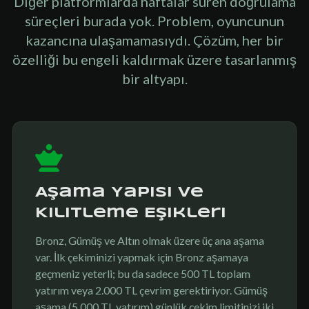
Diğer platformlarda haftalar süren doğrulama
süreçleri burada yok. Problem, oyuncunun
kazancına ulaşamamasıydı. Çözüm, her bir
özelliği bu engeli kaldırmak üzere tasarlanmış
bir altyapı.
Aşama Yapısı ve
Kilitleme Eşikleri
Bronz, Gümüş ve Altın olmak üzere üç ana aşama
var. İlk çekiminizi yapmak için Bronz aşamaya
geçmeniz yeterli; bu da sadece 500 TL toplam
yatırım veya 2.000 TL çevrim gerektiriyor. Gümüş
aşama (5.000 TL yatırım) günlük çekim limitinizi iki