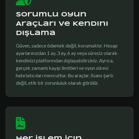
Sorumlu Oyun
Araçları ve Kendini
Dışlama
Güven, sadece ödemek değil, korumaktır. Hesap
ayarlarınızdan 1 ay, 3 ay, 6 ay veya süresiz olarak
kendinizi platformdan dışlayabilirsiniz. Ayrıca,
gerçek zamanlı kayıp limitleri ve oyun süresi
hatırlatıcıları mevcuttur. Bu araçlar, lisans şartı
değil, etik bir zorunluluk olarak görülür.
Her İşlem İçin