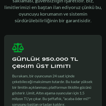
saklaması, güvensizliğin işaretidir. Biz,
limitlerimizi en baştan ilan ediyoruz çünkü bu,
oyuncuyu korumanın ve sistemin
sürdürülebilirliğinin bir garantisidir.
Günlük 950.000 TL
Çekim Üst Limiti
Bu rakam, bir oyuncunun 24 saat içinde
çekebileceği maksimum tutardır. Bu kadar yüksek
bir limitin açıklanması, platformun likidite gücünü
gösterir. Limit, Altın aşama oyuncuları için 1.5
milyon TL'ye çıkar. Bu şeffaflık, "acaba öder mi?"
sorusunu baştan ortadan kaldırır.