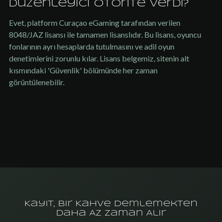
düzenleyici otorite verdi?
Evet, platform Curaçao eGaming tarafından verilen
8048/JAZ lisansı ile tamamen lisanslıdır. Bu lisans, oyuncu
fonlarının ayrı hesaplarda tutulmasını ve adil oyun
denetimlerini zorunlu kılar. Lisans belgemiz, sitenin alt
kısmındaki 'Güvenlik' bölümünde her zaman
görüntülenebilir.
Kayıt, Bir Kahve Demlemekten
Daha Az Zaman Alır