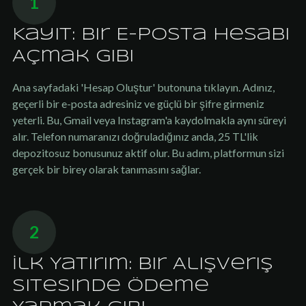
1
Kayıt: Bir E-posta Hesabı
Açmak Gibi
Ana sayfadaki 'Hesap Oluştur' butonuna tıklayın. Adınız,
geçerli bir e-posta adresiniz ve güçlü bir şifre girmeniz
yeterli. Bu, Gmail veya Instagram'a kaydolmakla aynı süreyi
alır. Telefon numaranızı doğruladığınız anda, 25 TL'lik
depozitosuz bonusunuz aktif olur. Bu adım, platformun sizi
gerçek bir birey olarak tanımasını sağlar.
2
İlk Yatırım: Bir Alışveriş
Sitesinde Ödeme