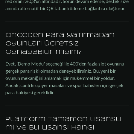
red oranı %0,3'ün altındadır. Sorun devam ederse, destek size
anında alternatif bir QR tabanlı ödeme bağlantısı oluşturur.
Önceden para yatırmadan
oyunları ücretsiz
oynayabilir miyim?
Evet, 'Demo Modu' seçeneği ile 400'den fazla slot oyununu
gerçek para riski olmadan deneyebilirsiniz. Bu, yeni bir
oyunun mekaniğini anlamak için mükemmel bir yoldur.
Ancak, canlı krupiyer masaları ve spor bahisleri için gerçek
para bakiyesi gereklidir.
Platform tamamen lisanslı
mı ve bu lisansı hangi