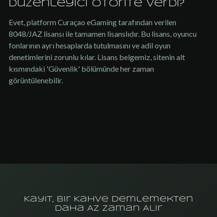
düzenleyici otorite verdi?
Evet, platform Curaçao eGaming tarafından verilen
8048/JAZ lisansı ile tamamen lisanslıdır. Bu lisans, oyuncu
fonlarının ayrı hesaplarda tutulmasını ve adil oyun
denetimlerini zorunlu kılar. Lisans belgemiz, sitenin alt
kısmındaki 'Güvenlik' bölümünde her zaman
görüntülenebilir.
Kayıt, Bir Kahve Demlemekten
Daha Az Zaman Alır