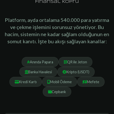
Finansal Köprü
Platform, ayda ortalama 540.000 para yatırma
ve çekme işlemini sorunsuz yönetiyor. Bu
hacim, sistemin ne kadar sağlam olduğunun en
somut kanıtı. İşte bu akışı sağlayan kanallar:
Anında Papara
QR ile Jeton
Banka Havalesi
Kripto (USDT)
Kredi Kartı
Mobil Ödeme
Mefete
Cepbank