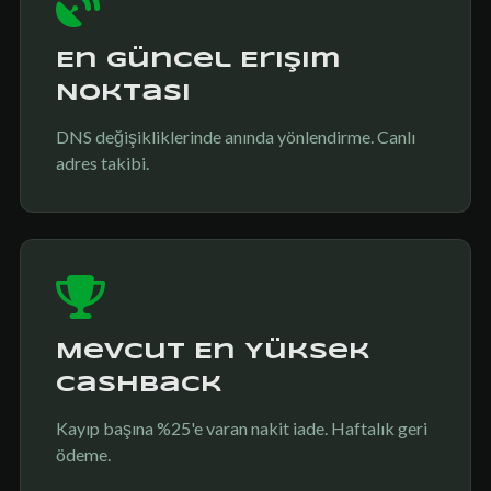
En Güncel Erişim
Noktası
DNS değişikliklerinde anında yönlendirme. Canlı
adres takibi.
Mevcut En Yüksek
Cashback
Kayıp başına %25'e varan nakit iade. Haftalık geri
ödeme.