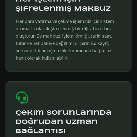
Şifrelenmiş Makbuz
Her para yatırma ve çekme işleminiz için sistem
otomatik olarak şifrelenmiş bir dijital makbuz
oluşturur. Bu makbuz, işlem kimliği, tarih, saat,
tutar ve net bakiye değişimini içerir. Bu kayıt,
herhangi bir anlaşmazlık durumunda bağımsız
kanıt olarak kullanılabilir.
Çekim Sorunlarında
Doğrudan Uzman
Bağlantısı