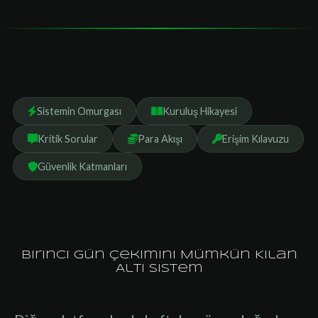
Sayfa İçeriği
Sistemin Omurgası
Kuruluş Hikayesi
Kritik Sorular
Para Akışı
Erişim Kılavuzu
Güvenlik Katmanları
Birinci Gün Çekimini Mümkün Kılan
Altı Sistem