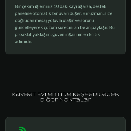
Bir çekim işleminiz 10 dakikayı aşarsa, destek
paneline otomatik bir uyarı düşer. Bir uzman, size
doğrudan mesaj yoluyla ulaşır ve sorunu
güncelleyerek çözüm sürecini an be an paylaşır. Bu
proaktif yaklaşım, güven inşasının en kritik
adımıdır.
Kavbet Evreninde Keşfedilecek
Diğer Noktalar