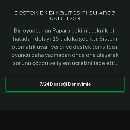
Destek Ekibi Kalitesini Şu Anda
Kanıtladı
Bir oyuncunun Papara çekimi, teknik bir
hatadan dolayı 15 dakika gecikti. Sistem
otomatik uyarı verdi ve destek temsilcisi,
oyuncu daha yazmadan önce ona ulaşarak
sorunu çözdü ve işlem ücretini iade etti.
7/24 Desteği Deneyimle