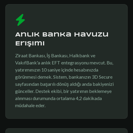
Anlık Banka Havuzu
Erişimi
Ziraat Bankası, İş Bankası, Halkbank ve
VakıfBank'a anlık EFT entegrasyonu mevcut. Bu,
yatırımınızın 10 saniye içinde hesabınızda
görünmesi demek. Sistem, bankanızın 3D Secure
sayfasından başarılı dönüş aldığı anda bakiyenizi
günceller. Destek ekibi, bir yatırımın beklemeye
alınması durumunda ortalama 4,2 dakikada
müdahale eder.