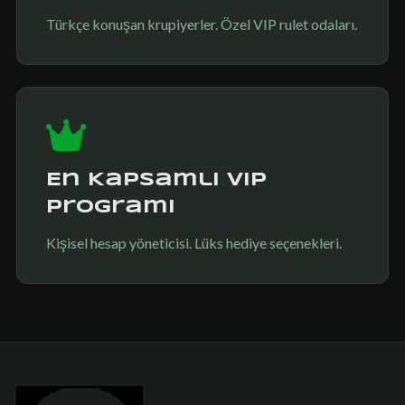
Türkçe konuşan krupiyerler. Özel VIP rulet odaları.
En Kapsamlı VIP
Programı
Kişisel hesap yöneticisi. Lüks hediye seçenekleri.