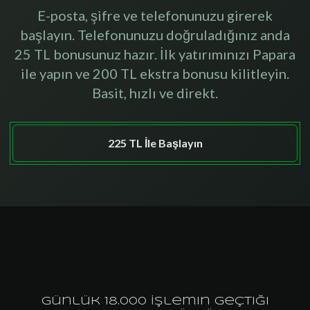
E-posta, şifre ve telefonunuzu girerek
başlayın. Telefonunuzu doğruladığınız anda
25 TL bonusunuz hazır. İlk yatırımınızı Papara
ile yapın ve 200 TL ekstra bonusu kilitleyin.
Basit, hızlı ve direkt.
225 TL İle Başlayın
Günlük 18.000 İşlemin Geçtiği