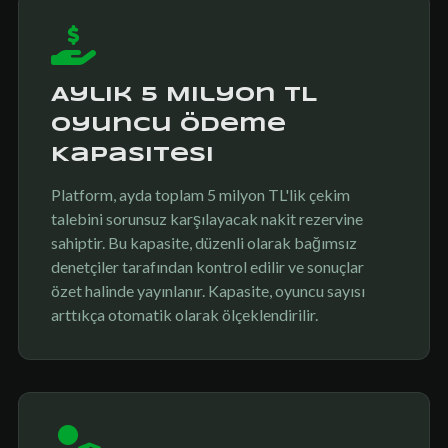
Aylık 5 Milyon TL
Oyuncu Ödeme
Kapasitesi
Platform, ayda toplam 5 milyon TL'lik çekim
talebini sorunsuz karşılayacak nakit rezervine
sahiptir. Bu kapasite, düzenli olarak bağımsız
denetçiler tarafından kontrol edilir ve sonuçlar
özet halinde yayınlanır. Kapasite, oyuncu sayısı
arttıkça otomatik olarak ölçeklendirilir.