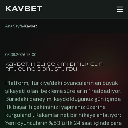
Ana İçeriğe Geç
KAVBET
Ana Sayfa
›
Kavbet
03.08.2026 15:00
Kavbet, Hızlı Çekimi Bir İlk Gün
Ritüeline Dönüştürdü
Platform, Türkiye'deki oyuncuların en büyük
şikayeti olan 'bekleme sürelerini' reddediyor.
Buradaki deneyim, kaydolduğunuz gün içinde
ilk başarılı çekiminizi yapmanız üzerine
kurgulandı. Rakamlar net bir hikaye anlatıyor:
Yeni oyuncuların %83'ü ilk 24 saat içinde para