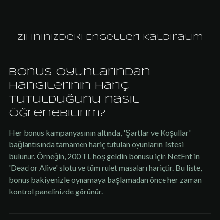
Zihninizdeki Engelleri Kaldıralım
Bonus oyunlarından
hangilerinin hariç
tutulduğunu nasıl
öğrenebilirim?
Her bonus kampanyasının altında, 'Şartlar ve Koşullar'
bağlantısında tamamen hariç tutulan oyunların listesi
bulunur. Örneğin, 200 TL hoş geldin bonusu için NetEnt'in
'Dead or Alive' slotu ve tüm rulet masaları hariçtir. Bu liste,
bonus bakiyenizle oynamaya başlamadan önce her zaman
kontrol panelinizde görünür.