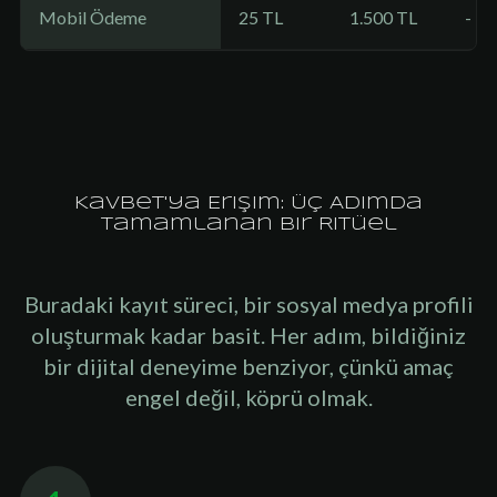
Mobil Ödeme
25 TL
1.500 TL
-
Kavbet'ya Erişim: Üç Adımda
Tamamlanan Bir Ritüel
Buradaki kayıt süreci, bir sosyal medya profili
oluşturmak kadar basit. Her adım, bildiğiniz
bir dijital deneyime benziyor, çünkü amaç
engel değil, köprü olmak.