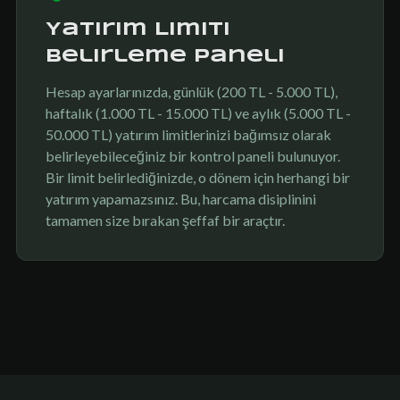
Yatırım Limiti
Belirleme Paneli
Hesap ayarlarınızda, günlük (200 TL - 5.000 TL),
haftalık (1.000 TL - 15.000 TL) ve aylık (5.000 TL -
50.000 TL) yatırım limitlerinizi bağımsız olarak
belirleyebileceğiniz bir kontrol paneli bulunuyor.
Bir limit belirlediğinizde, o dönem için herhangi bir
yatırım yapamazsınız. Bu, harcama disiplinini
tamamen size bırakan şeffaf bir araçtır.