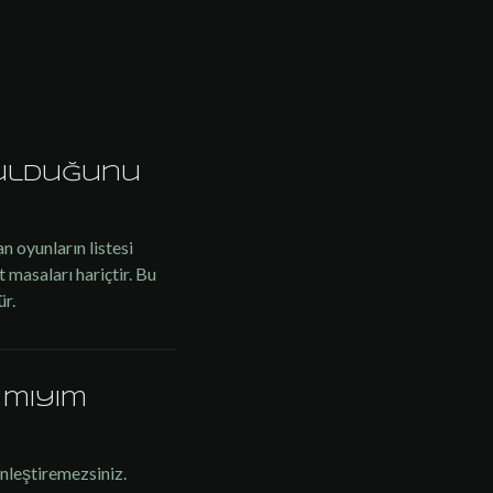
tulduğunu
 oyunların listesi
 masaları hariçtir. Bu
r.
 miyim
nleştiremezsiniz.