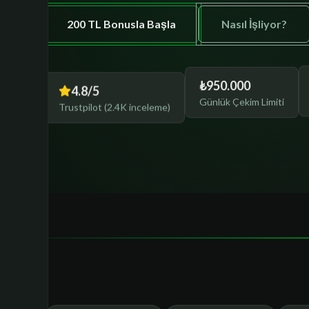
200 TL Bonusla Başla
Nasıl İşliyor?
₺950.000
4.8/5
Günlük Çekim Limiti
Trustpilot (2.4K inceleme)