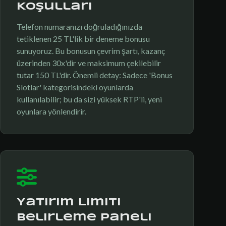
Koşulları
Telefon numaranızı doğruladığınızda
tetiklenen 25 TL'lik bir deneme bonusu
sunuyoruz. Bu bonusun çevrim şartı, kazanç
üzerinden 30x'dir ve maksimum çekilebilir
tutar 150 TL'dir. Önemli detay: Sadece 'Bonus
Slotlar' kategorisindeki oyunlarda
kullanılabilir; bu da sizi yüksek RTP'li, yeni
oyunlara yönlendirir.
Yatırım Limiti
Belirleme Paneli