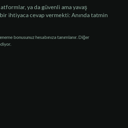
latformlar, ya da güvenli ama yavaş
 bir ihtiyaca cevap vermekti: Anında tatmin
 deneme bonusunuz hesabınıza tanımlanır. Diğer
diyor.