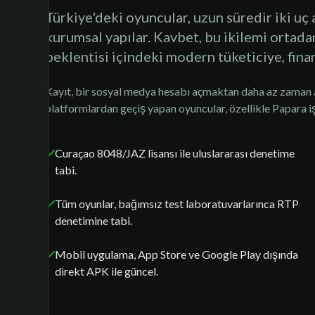
Türkiye'deki oyuncular, uzun süredir iki uç
kurumsal yapılar. Kavbet, bu ikilemi ortada
beklentisi içindeki modern tüketiciye, fin
Kayıt, bir sosyal medya hesabı açmaktan daha az zaman al
platformlardan geçiş yapan oyuncular, özellikle Papara iş
Curaçao 8048/JAZ lisansı ile uluslararası denetime
tabi.
Tüm oyunlar, bağımsız test laboratuvarlarınca RTP
denetimine tabi.
Mobil uygulama, App Store ve Google Play dışında
direkt APK ile güncel.