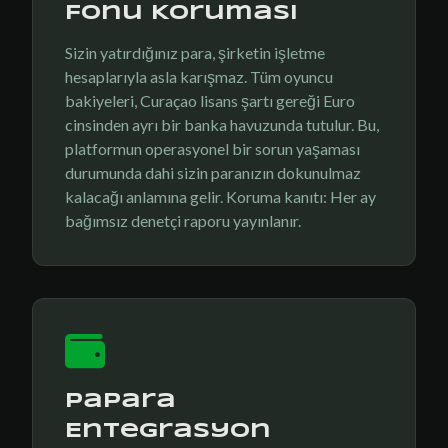
Fonu Koruması
Sizin yatırdığınız para, şirketin işletme
hesaplarıyla asla karışmaz. Tüm oyuncu
bakiyeleri, Curaçao lisans şartı gereği Euro
cinsinden ayrı bir banka havuzunda tutulur. Bu,
platformun operasyonel bir sorun yaşaması
durumunda dahi sizin paranızın dokunulmaz
kalacağı anlamına gelir. Koruma kanıtı: Her ay
bağımsız denetçi raporu yayınlanır.
Papara
Entegrasyon