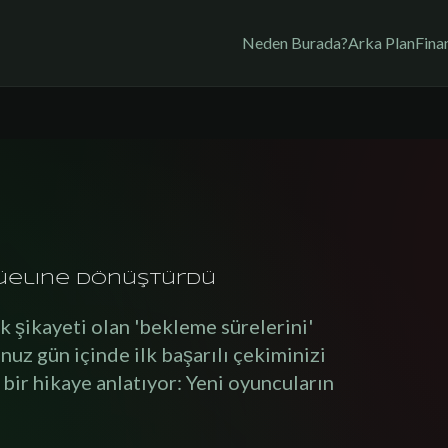
Neden Burada?
Arka Plan
Fina
Ritüeline Dönüştürdü
k şikayeti olan 'bekleme sürelerini'
z gün içinde ilk başarılı çekiminizi
bir hikaye anlatıyor: Yeni oyuncuların