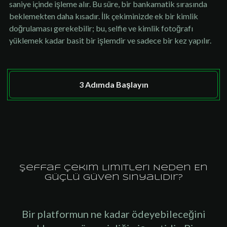
saniye içinde işleme alır. Bu süre, bir bankamatik sırasında
beklemekten daha kısadır. İlk çekiminizde ek bir kimlik
doğrulaması gerekebilir; bu, selfie ve kimlik fotoğrafı
yüklemek kadar basit bir işlemdir ve sadece bir kez yapılır.
3 Adımda Başlayın
Şeffaf Çekim Limitleri Neden En
Güçlü Güven Sinyalidir?
Bir platformun ne kadar ödeyebileceğini