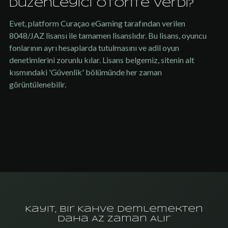
düzenleyici otorite verdi?
Evet, platform Curaçao eGaming tarafından verilen
8048/JAZ lisansı ile tamamen lisanslıdır. Bu lisans, oyuncu
fonlarının ayrı hesaplarda tutulmasını ve adil oyun
denetimlerini zorunlu kılar. Lisans belgemiz, sitenin alt
kısmındaki 'Güvenlik' bölümünde her zaman
görüntülenebilir.
Kayıt, Bir Kahve Demlemekten
Daha Az Zaman Alır