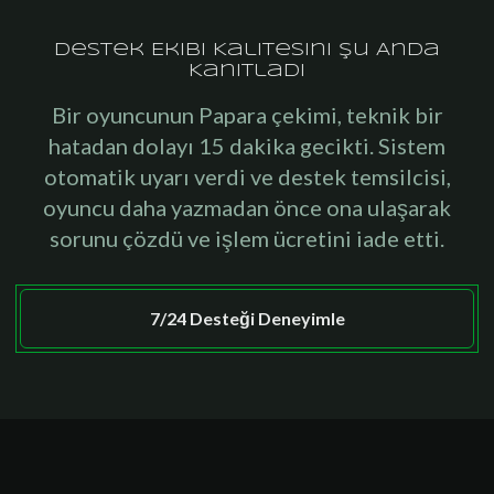
Destek Ekibi Kalitesini Şu Anda
Kanıtladı
Bir oyuncunun Papara çekimi, teknik bir
hatadan dolayı 15 dakika gecikti. Sistem
otomatik uyarı verdi ve destek temsilcisi,
oyuncu daha yazmadan önce ona ulaşarak
sorunu çözdü ve işlem ücretini iade etti.
7/24 Desteği Deneyimle