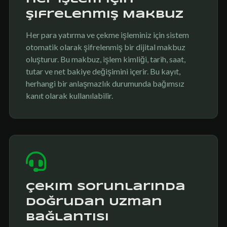
Şifrelenmiş Makbuz
Her para yatırma ve çekme işleminiz için sistem
otomatik olarak şifrelenmiş bir dijital makbuz
oluşturur. Bu makbuz, işlem kimliği, tarih, saat,
tutar ve net bakiye değişimini içerir. Bu kayıt,
herhangi bir anlaşmazlık durumunda bağımsız
kanıt olarak kullanılabilir.
Çekim Sorunlarında
Doğrudan Uzman
Bağlantısı