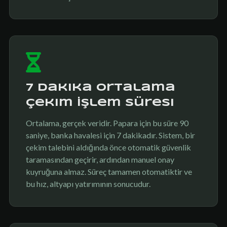
7 Dakika Ortalama
Çekim İşlem Süresi
Ortalama, gerçek veridir. Papara için bu süre 90
saniye, banka havalesi için 7 dakikadır. Sistem, bir
çekim talebini aldığında önce otomatik güvenlik
taramasından geçirir, ardından manuel onay
kuyruğuna almaz. Süreç tamamen otomatiktir ve
bu hız, altyapı yatırımının sonucudur.