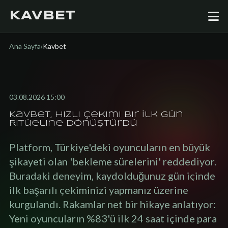
Ana İçeriğe Geç
KAVBET
Ana Sayfa
›
Kavbet
03.08.2026 15:00
Kavbet, Hızlı Çekimi Bir İlk Gün
Ritüeline Dönüştürdü
Platform, Türkiye'deki oyuncuların en büyük
şikayeti olan 'bekleme sürelerini' reddediyor.
Buradaki deneyim, kaydolduğunuz gün içinde
ilk başarılı çekiminizi yapmanız üzerine
kurgulandı. Rakamlar net bir hikaye anlatıyor:
Yeni oyuncuların %83'ü ilk 24 saat içinde para