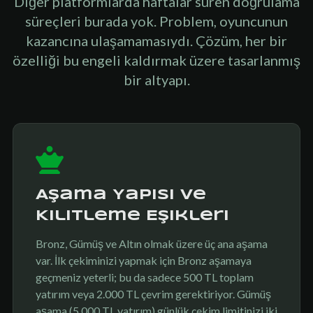
Diğer platformlarda haftalar süren doğrulama
süreçleri burada yok. Problem, oyuncunun
kazancına ulaşamamasıydı. Çözüm, her bir
özelliği bu engeli kaldırmak üzere tasarlanmış
bir altyapı.
Aşama Yapısı ve
Kilitleme Eşikleri
Bronz, Gümüş ve Altın olmak üzere üç ana aşama
var. İlk çekiminizi yapmak için Bronz aşamaya
geçmeniz yeterli; bu da sadece 500 TL toplam
yatırım veya 2.000 TL çevrim gerektiriyor. Gümüş
aşama (5.000 TL yatırım) günlük çekim limitinizi iki