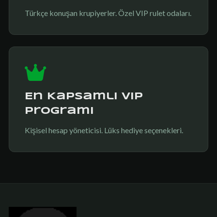
Türkçe konuşan krupiyerler. Özel VIP rulet odaları.
En Kapsamlı VIP
Programı
Kişisel hesap yöneticisi. Lüks hediye seçenekleri.