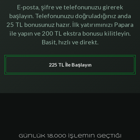
E-posta, şifre ve telefonunuzu girerek
başlayın. Telefonunuzu doğruladığınız anda
25 TL bonusunuz hazır. İlk yatırımınızı Papara
ile yapın ve 200 TL ekstra bonusu kilitleyin.
Basit, hızlı ve direkt.
225 TL İle Başlayın
Günlük 18.000 İşlemin Geçtiği