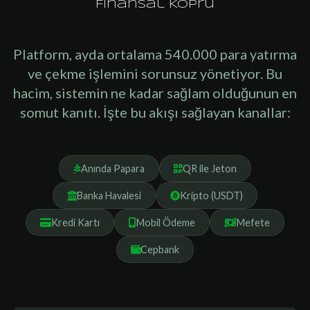
Finansal Köprü
Platform, ayda ortalama 540.000 para yatırma
ve çekme işlemini sorunsuz yönetiyor. Bu
hacim, sistemin ne kadar sağlam olduğunun en
somut kanıtı. İşte bu akışı sağlayan kanallar:
Anında Papara
QR ile Jeton
Banka Havalesi
Kripto (USDT)
Kredi Kartı
Mobil Ödeme
Mefete
Cepbank