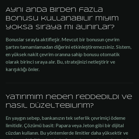
Aynı anda birden fazla
bonusu kullanabilir miyim
yoksa sıraya mı alınırlar?
Bonuslar sırayla aktifleşir. Mevcut bir bonusun çevrim
şartını tamamlamadan diğerini etkinleştiremezsiniz. Sistem,
en yüksek nakit çevrim oranına sahip bonusu otomatik
olarak birinci sıraya alır. Bu, stratejinizi netleştirir ve
karışıklığı önler.
Yatırımım neden reddedildi ve
nasıl düzeltebilirim?
En yaygın sebep, bankanızın tek seferlik çevrimiçi ödeme
limitidir. Çözümü basit: Papara veya Jeton gibi bir dijital
cüzdan kullanın. Bu yöntemlerde limitler daha yüksektir ve