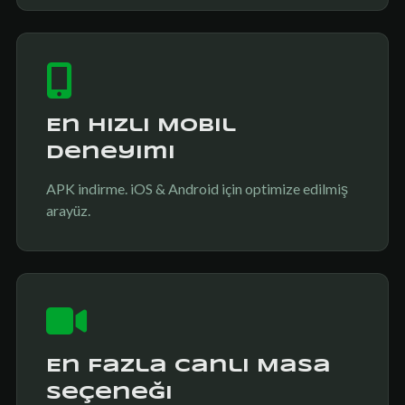
En Hızlı Mobil
Deneyimi
APK indirme. iOS & Android için optimize edilmiş
arayüz.
En Fazla Canlı Masa
Seçeneği