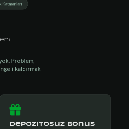
k Katmanları
stem
 yok. Problem,
engeli kaldırmak
Depozitosuz Bonus