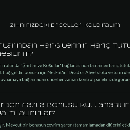
Zihninizdeki Engelleri Kaldıralım
larından hangilerinin hariç tu
ebilirim?
 altında, 'Şartlar ve Koşullar' bağlantısında tamamen hariç tutulan
 hoş geldin bonusu için NetEnt'in 'Dead or Alive' slotu ve tüm rulet
le oynamaya başlamadan önce her zaman kontrol panelinizde görünü
irden fazla bonusu kullanabilir
a mı alınırlar?
eşir. Mevcut bir bonusun çevrim şartını tamamlamadan diğerini etki