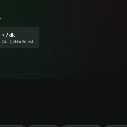
< 7 dk
Ort. Çekim Süresi