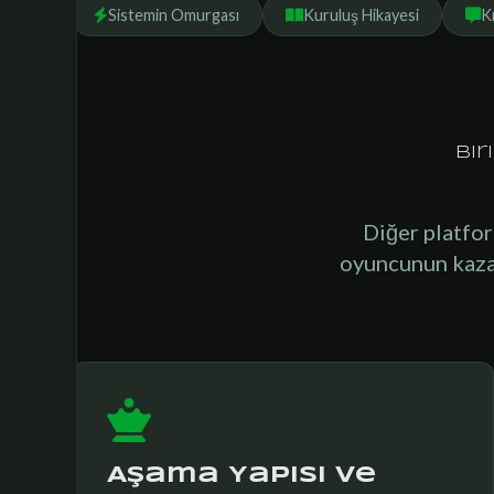
Sayfa İçeriği
Sistemin Omurgası
Kuruluş Hikayesi
K
Bir
Diğer platfor
oyuncunun kazan
Aşama Yapısı ve