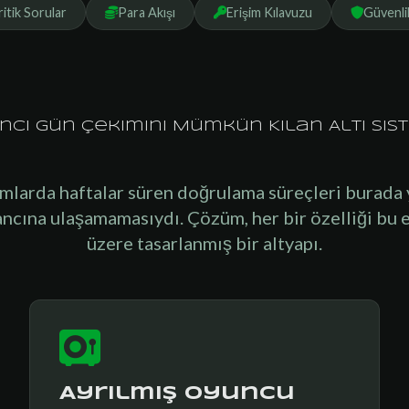
ritik Sorular
Para Akışı
Erişim Kılavuzu
Güvenli
inci Gün Çekimini Mümkün Kılan Altı Si
mlarda haftalar süren doğrulama süreçleri burada
cına ulaşamamasıydı. Çözüm, her bir özelliği bu 
üzere tasarlanmış bir altyapı.
Ayrılmış Oyuncu