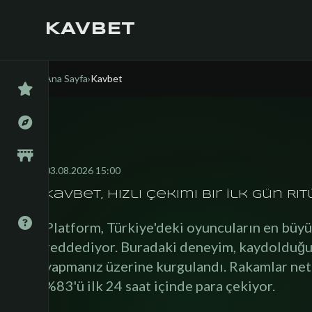
Ana İçeriğe Geç
KAVBET
Ana Sayfa
›
Kavbet
03.08.2026 15:00
Kavbet, Hızlı Çekimi Bir İlk Gün 
Platform, Türkiye'deki oyuncuların en büyü
reddediyor. Buradaki deneyim, kaydolduğunu
yapmanız üzerine kurgulandı. Rakamlar net 
%83'ü ilk 24 saat içinde para çekiyor.