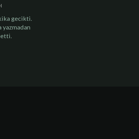
ı
ika gecikti.
ha yazmadan
etti.