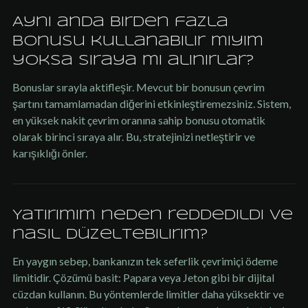
Aynı anda birden fazla
bonusu kullanabilir miyim
yoksa sıraya mı alınırlar?
Bonuslar sırayla aktifleşir. Mevcut bir bonusun çevrim
şartını tamamlamadan diğerini etkinleştiremezsiniz. Sistem,
en yüksek nakit çevrim oranına sahip bonusu otomatik
olarak birinci sıraya alır. Bu, stratejinizi netleştirir ve
karışıklığı önler.
Yatırımım neden reddedildi ve
nasıl düzeltebilirim?
En yaygın sebep, bankanızın tek seferlik çevrimiçi ödeme
limitidir. Çözümü basit: Papara veya Jeton gibi bir dijital
cüzdan kullanın. Bu yöntemlerde limitler daha yüksektir ve