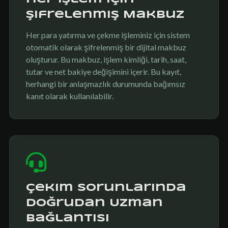
Şifrelenmiş Makbuz
Her para yatırma ve çekme işleminiz için sistem
otomatik olarak şifrelenmiş bir dijital makbuz
oluşturur. Bu makbuz, işlem kimliği, tarih, saat,
tutar ve net bakiye değişimini içerir. Bu kayıt,
herhangi bir anlaşmazlık durumunda bağımsız
kanıt olarak kullanılabilir.
Çekim Sorunlarında
Doğrudan Uzman
Bağlantısı