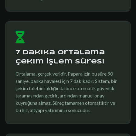
7 Dakika Ortalama
Çekim İşlem Süresi
Ortalama, gerçek veridir. Papara için bu süre 90
saniye, banka havalesi için 7 dakikadır. Sistem, bir
çekim talebini aldığında önce otomatik güvenlik
taramasından geçirir, ardından manuel onay
kuyruğuna almaz. Süreç tamamen otomatiktir ve
bu hız, altyapı yatırımının sonucudur.