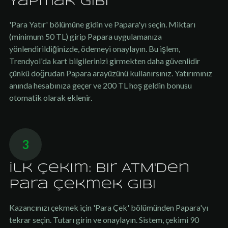
Yapmak Gibi
'Para Yatır' bölümüne gidin ve Papara'yı seçin. Miktarı
(minimum 50 TL) girip Papara uygulamanıza
yönlendirildiğinizde, ödemeyi onaylayın. Bu işlem,
Trendyol'da kart bilgilerinizi girmekten daha güvenlidir
çünkü doğrudan Papara arayüzünü kullanırsınız. Yatırımınız
anında hesabınıza geçer ve 200 TL hoş geldin bonusu
otomatik olarak eklenir.
3
İlk Çekim: Bir ATM'den
Para Çekmek Gibi
Kazancınızı çekmek için 'Para Çek' bölümünden Papara'yı
tekrar seçin. Tutarı girin ve onaylayın. Sistem, çekimi 90