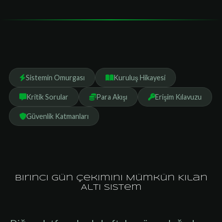
Sayfa İçeriği
Sistemin Omurgası
Kuruluş Hikayesi
Kritik Sorular
Para Akışı
Erişim Kılavuzu
Güvenlik Katmanları
Birinci Gün Çekimini Mümkün Kılan
Altı Sistem