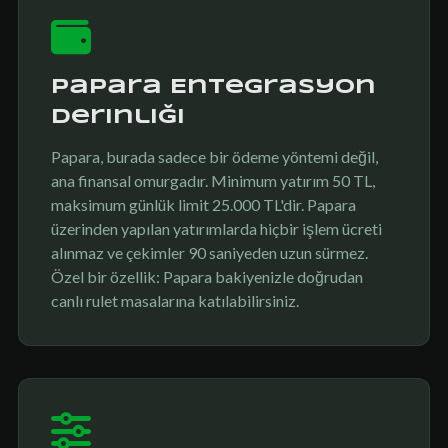
Papara Entegrasyon
Derinliği
Papara, burada sadece bir ödeme yöntemi değil,
ana finansal omurgadır. Minimum yatırım 50 TL,
maksimum günlük limit 25.000 TL'dir. Papara
üzerinden yapılan yatırımlarda hiçbir işlem ücreti
alınmaz ve çekimler 90 saniyeden uzun sürmez.
Özel bir özellik: Papara bakiyenizle doğrudan
canlı rulet masalarına katılabilirsiniz.