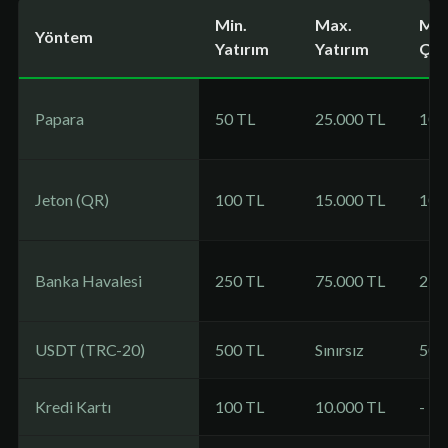
Min.
Max.
Min
Yöntem
Yatırım
Yatırım
Çek
Papara
50 TL
25.000 TL
100
Jeton (QR)
100 TL
15.000 TL
100
Banka Havalesi
250 TL
75.000 TL
250
USDT (TRC-20)
500 TL
Sınırsız
500
Kredi Kartı
100 TL
10.000 TL
-