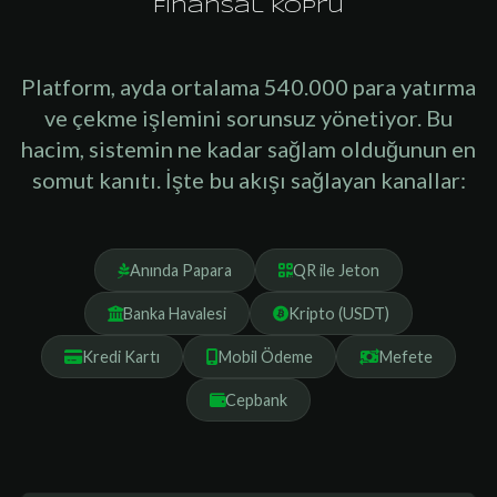
Finansal Köprü
Platform, ayda ortalama 540.000 para yatırma
ve çekme işlemini sorunsuz yönetiyor. Bu
hacim, sistemin ne kadar sağlam olduğunun en
somut kanıtı. İşte bu akışı sağlayan kanallar:
Anında Papara
QR ile Jeton
Banka Havalesi
Kripto (USDT)
Kredi Kartı
Mobil Ödeme
Mefete
Cepbank