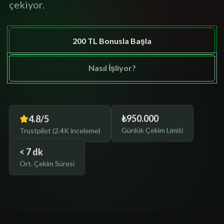
çekiyor.
200 TL Bonusla Başla
Nasıl İşliyor?
4.8/5
₺950.000
Trustpilot (2.4K inceleme)
Günlük Çekim Limiti
< 7 dk
Ort. Çekim Süresi