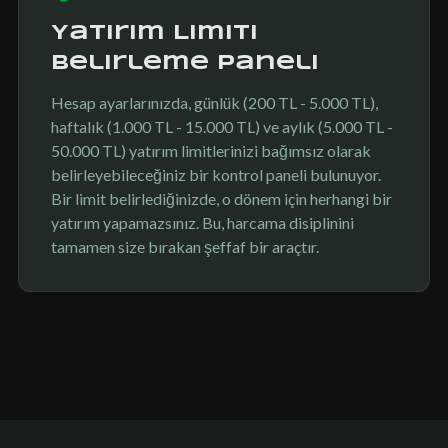
Yatırım Limiti
Belirleme Paneli
Hesap ayarlarınızda, günlük (200 TL - 5.000 TL),
haftalık (1.000 TL - 15.000 TL) ve aylık (5.000 TL -
50.000 TL) yatırım limitlerinizi bağımsız olarak
belirleyebileceğiniz bir kontrol paneli bulunuyor.
Bir limit belirlediğinizde, o dönem için herhangi bir
yatırım yapamazsınız. Bu, harcama disiplinini
tamamen size bırakan şeffaf bir araçtır.