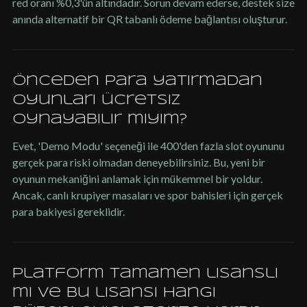
red oranı %0,3'ün altındadır. Sorun devam ederse, destek size
anında alternatif bir QR tabanlı ödeme bağlantısı oluşturur.
Önceden para yatırmadan
oyunları ücretsiz
oynayabilir miyim?
Evet, 'Demo Modu' seçeneği ile 400'den fazla slot oyununu
gerçek para riski olmadan deneyebilirsiniz. Bu, yeni bir
oyunun mekaniğini anlamak için mükemmel bir yoldur.
Ancak, canlı krupiyer masaları ve spor bahisleri için gerçek
para bakiyesi gereklidir.
Platform tamamen lisanslı
mı ve bu lisansı hangi