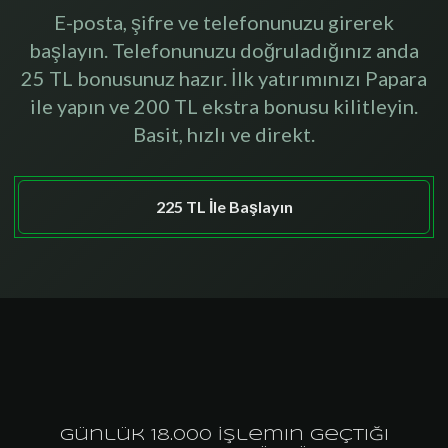
E-posta, şifre ve telefonunuzu girerek
başlayın. Telefonunuzu doğruladığınız anda
25 TL bonusunuz hazır. İlk yatırımınızı Papara
ile yapın ve 200 TL ekstra bonusu kilitleyin.
Basit, hızlı ve direkt.
225 TL İle Başlayın
Günlük 18.000 İşlemin Geçtiği