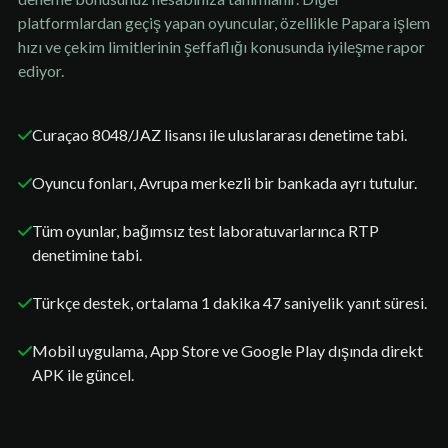
platformlardan geçiş yapan oyuncular, özellikle Papara işlem
hızı ve çekim limitlerinin şeffaflığı konusunda iyileşme rapor
ediyor.
Curaçao 8048/JAZ lisansı ile uluslararası denetime tabi.
Oyuncu fonları, Avrupa merkezli bir bankada ayrı tutulur.
Tüm oyunlar, bağımsız test laboratuvarlarınca RTP
denetimine tabi.
Türkçe destek, ortalama 1 dakika 47 saniyelik yanıt süresi.
Mobil uygulama, App Store ve Google Play dışında direkt
APK ile güncel.