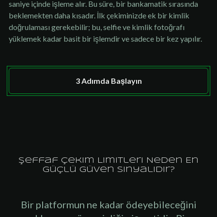
saniye içinde işleme alır. Bu süre, bir bankamatik sırasında
beklemekten daha kısadır. İlk çekiminizde ek bir kimlik
doğrulaması gerekebilir; bu, selfie ve kimlik fotoğrafı
yüklemek kadar basit bir işlemdir ve sadece bir kez yapılır.
3 Adımda Başlayın
Şeffaf Çekim Limitleri Neden En
Güçlü Güven Sinyalidir?
Bir platformun ne kadar ödeyebileceğini