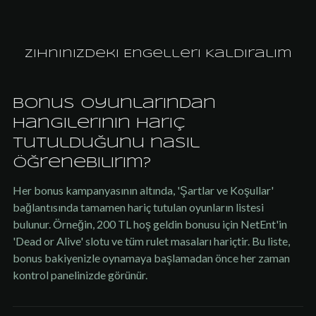
Zihninizdeki Engelleri Kaldıralım
Bonus oyunlarından
hangilerinin hariç
tutulduğunu nasıl
öğrenebilirim?
Her bonus kampanyasının altında, 'Şartlar ve Koşullar'
bağlantısında tamamen hariç tutulan oyunların listesi
bulunur. Örneğin, 200 TL hoş geldin bonusu için NetEnt'in
'Dead or Alive' slotu ve tüm rulet masaları hariçtir. Bu liste,
bonus bakiyenizle oynamaya başlamadan önce her zaman
kontrol panelinizde görünür.