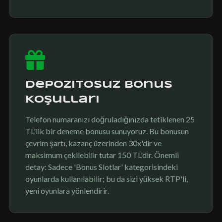
Depozitosuz Bonus
Koşulları
Telefon numaranızı doğruladığınızda tetiklenen 25
TL'lik bir deneme bonusu sunuyoruz. Bu bonusun
çevrim şartı, kazanç üzerinden 30x'dir ve
maksimum çekilebilir tutar 150 TL'dir. Önemli
detay: Sadece 'Bonus Slotlar' kategorisindeki
oyunlarda kullanılabilir; bu da sizi yüksek RTP'li,
yeni oyunlara yönlendirir.