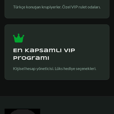
Türkçe konuşan krupiyerler. Özel VIP rulet odaları.
En Kapsamlı VIP
Programı
Kişisel hesap yöneticisi. Lüks hediye seçenekleri.