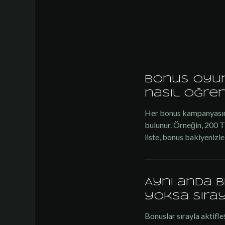
Bonus oyun
nasıl öğren
Her bonus kampanyasının
bulunur. Örneğin, 200 TL
liste, bonus bakiyeniz
Aynı anda b
yoksa sıray
Bonuslar sırayla aktifl