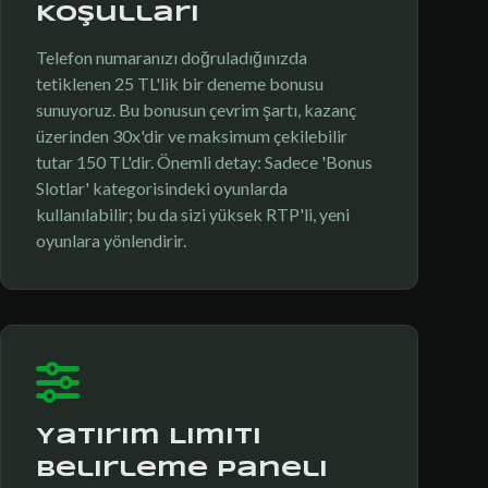
Koşulları
Telefon numaranızı doğruladığınızda
tetiklenen 25 TL'lik bir deneme bonusu
sunuyoruz. Bu bonusun çevrim şartı, kazanç
üzerinden 30x'dir ve maksimum çekilebilir
tutar 150 TL'dir. Önemli detay: Sadece 'Bonus
Slotlar' kategorisindeki oyunlarda
kullanılabilir; bu da sizi yüksek RTP'li, yeni
oyunlara yönlendirir.
Yatırım Limiti
Belirleme Paneli