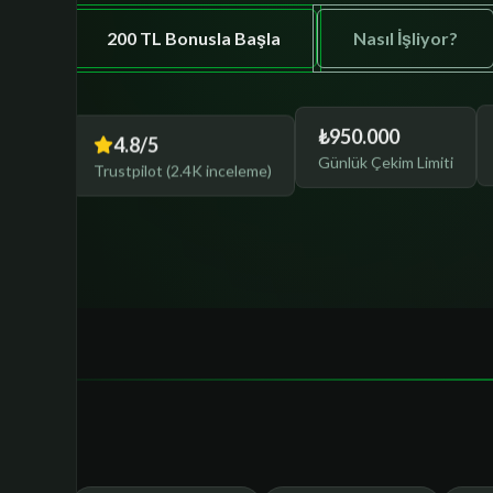
200 TL Bonusla Başla
Nasıl İşliyor?
₺950.000
4.8/5
Günlük Çekim Limiti
Trustpilot (2.4K inceleme)