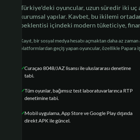
Türkiye'deki oyuncular, uzun süredir iki uç
kurumsal yapılar. Kavbet, bu ikilemi ortada
beklentisi içindeki modern tüketiciye, fin
Kayıt, bir sosyal medya hesabı açmaktan daha az zaman al
platformlardan geçiş yapan oyuncular, özellikle Papara iş
Curaçao 8048/JAZ lisansı ile uluslararası denetime
tabi.
Tüm oyunlar, bağımsız test laboratuvarlarınca RTP
denetimine tabi.
Mobil uygulama, App Store ve Google Play dışında
direkt APK ile güncel.