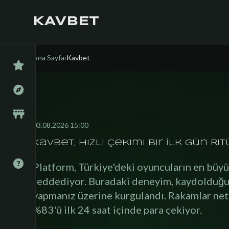
Ana İçeriğe Geç
KAVBET
Ana Sayfa
›
Kavbet
03.08.2026 15:00
Kavbet, Hızlı Çekimi Bir İlk Gün 
Platform, Türkiye'deki oyuncuların en büyü
reddediyor. Buradaki deneyim, kaydolduğunu
yapmanız üzerine kurgulandı. Rakamlar net 
%83'ü ilk 24 saat içinde para çekiyor.