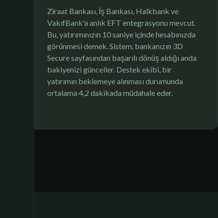
Ziraat Bankası, İş Bankası, Halkbank ve
VakıfBank'a anlık EFT entegrasyonu mevcut.
Bu, yatırımınızın 10 saniye içinde hesabınızda
görünmesi demek. Sistem, bankanızın 3D
Secure sayfasından başarılı dönüş aldığı anda
bakiyenizi günceller. Destek ekibi, bir
yatırımın beklemeye alınması durumunda
ortalama 4,2 dakikada müdahale eder.