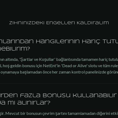
Zihninizdeki Engelleri Kaldıralım
larından hangilerinin hariç tu
ebilirim?
 altında, 'Şartlar ve Koşullar' bağlantısında tamamen hariç tutulan
 hoş geldin bonusu için NetEnt'in 'Dead or Alive' slotu ve tüm rulet
le oynamaya başlamadan önce her zaman kontrol panelinizde görünü
irden fazla bonusu kullanabilir
a mı alınırlar?
eşir. Mevcut bir bonusun çevrim şartını tamamlamadan diğerini etki