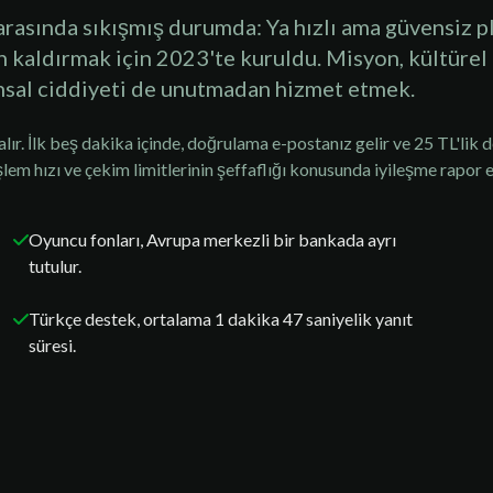
 arasında sıkışmış durumda: Ya hızlı ama güvensiz p
n kaldırmak için 2023'te kuruldu. Misyon, kültürel
ansal ciddiyeti de unutmadan hizmet etmek.
ır. İlk beş dakika içinde, doğrulama e-postanız gelir ve 25 TL'lik
lem hızı ve çekim limitlerinin şeffaflığı konusunda iyileşme rapor e
Oyuncu fonları, Avrupa merkezli bir bankada ayrı
tutulur.
Türkçe destek, ortalama 1 dakika 47 saniyelik yanıt
süresi.