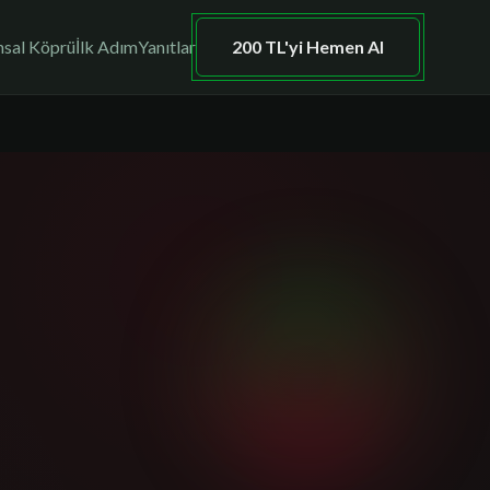
nsal Köprü
İlk Adım
Yanıtlar
200 TL'yi Hemen Al