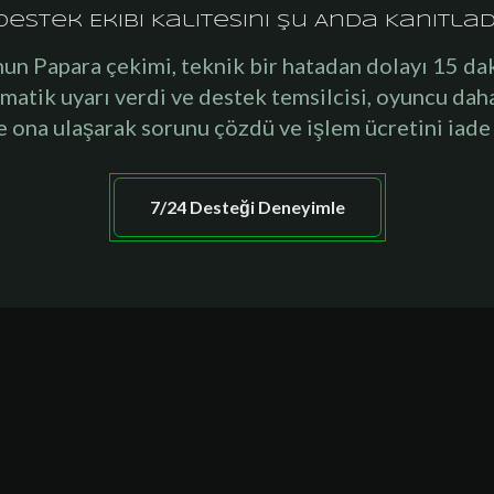
Destek Ekibi Kalitesini Şu Anda Kanıtlad
un Papara çekimi, teknik bir hatadan dolayı 15 dak
matik uyarı verdi ve destek temsilcisi, oyuncu da
 ona ulaşarak sorunu çözdü ve işlem ücretini iade 
7/24 Desteği Deneyimle