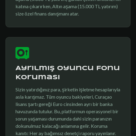
katına çıkarırken, Altın aşama (15.000 TL yatırım)
size özel finans danışmanı atar.
Ayrılmış Oyuncu Fonu
Koruması
Sizin yatırdığınız para, şirketin işletme hesaplarıyla
asla karışmaz. Tüm oyuncu bakiyeleri, Curaçao
lisans şartı gereği Euro cinsinden ayrı bir banka
havuzunda tutulur. Bu, platformun operasyonel bir
sorun yaşaması durumunda dahi sizin paranızın
dokunulmaz kalacağı anlamına gelir. Koruma
kanıtı: Her ay bağımsız denetçi raporu yayınlanır.