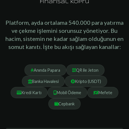
Finansal Köprü
Platform, ayda ortalama 540.000 para yatırma
ve çekme işlemini sorunsuz yönetiyor. Bu
hacim, sistemin ne kadar sağlam olduğunun en
somut kanıtı. İşte bu akışı sağlayan kanallar:
Anında Papara
QR ile Jeton
Banka Havalesi
Kripto (USDT)
Kredi Kartı
Mobil Ödeme
Mefete
Cepbank