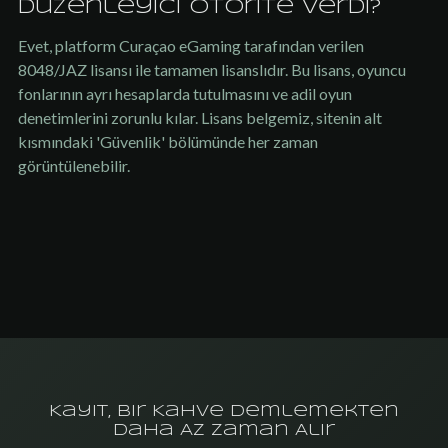
düzenleyici otorite verdi?
Evet, platform Curaçao eGaming tarafından verilen
8048/JAZ lisansı ile tamamen lisanslıdır. Bu lisans, oyuncu
fonlarının ayrı hesaplarda tutulmasını ve adil oyun
denetimlerini zorunlu kılar. Lisans belgemiz, sitenin alt
kısmındaki 'Güvenlik' bölümünde her zaman
görüntülenebilir.
Kayıt, Bir Kahve Demlemekten
Daha Az Zaman Alır