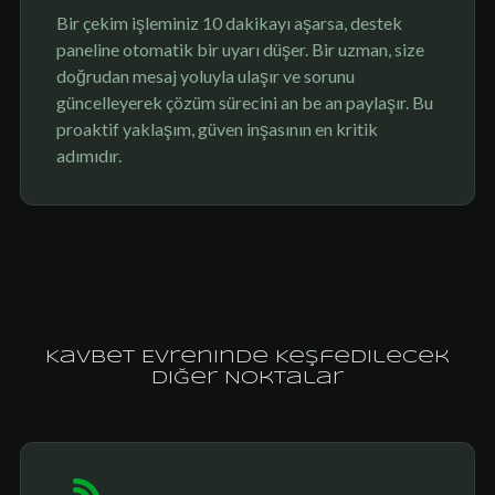
Bir çekim işleminiz 10 dakikayı aşarsa, destek
paneline otomatik bir uyarı düşer. Bir uzman, size
doğrudan mesaj yoluyla ulaşır ve sorunu
güncelleyerek çözüm sürecini an be an paylaşır. Bu
proaktif yaklaşım, güven inşasının en kritik
adımıdır.
Kavbet Evreninde Keşfedilecek
Diğer Noktalar