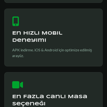
En Hızlı Mobil
Deneyimi
APK indirme. iOS & Android için optimize edilmiş
arayüz.
En Fazla Canlı Masa
Seçeneği