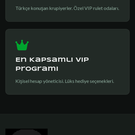
Türkçe konuşan krupiyerler. Özel VIP rulet odaları.
En Kapsamlı VIP
Programı
Kişisel hesap yöneticisi. Lüks hediye seçenekleri.