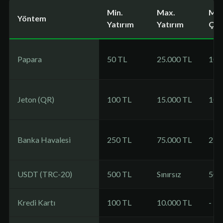
Min.
Max.
Min
Yöntem
Yatırım
Yatırım
Çek
Papara
50 TL
25.000 TL
100
Jeton (QR)
100 TL
15.000 TL
100
Banka Havalesi
250 TL
75.000 TL
250
USDT (TRC-20)
500 TL
Sınırsız
500
Kredi Kartı
100 TL
10.000 TL
-