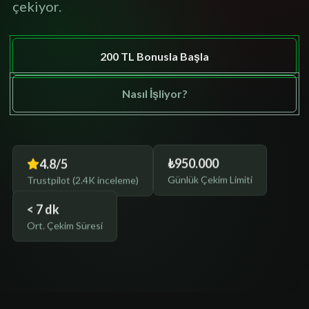
çekiyor.
200 TL Bonusla Başla
Nasıl İşliyor?
4.8/5
₺950.000
Trustpilot (2.4K inceleme)
Günlük Çekim Limiti
< 7 dk
Ort. Çekim Süresi