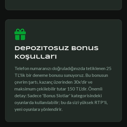
Depozitosuz Bonus
Koşulları
Telefon numaranızı doğruladığınızda tetiklenen 25
TL'lik bir deneme bonusu sunuyoruz. Bu bonusun
çevrim şartı, kazanç üzerinden 30x'dir ve
maksimum çekilebilir tutar 150 TL'dir. Önemli
detay: Sadece 'Bonus Slotlar' kategorisindeki
oyunlarda kullanılabilir; bu da sizi yüksek RTP'li,
yeni oyunlara yönlendirir.