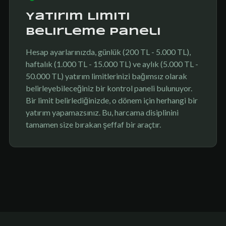
Yatırım Limiti
Belirleme Paneli
Hesap ayarlarınızda, günlük (200 TL - 5.000 TL),
haftalık (1.000 TL - 15.000 TL) ve aylık (5.000 TL -
50.000 TL) yatırım limitlerinizi bağımsız olarak
belirleyebileceğiniz bir kontrol paneli bulunuyor.
Bir limit belirlediğinizde, o dönem için herhangi bir
yatırım yapamazsınız. Bu, harcama disiplinini
tamamen size bırakan şeffaf bir araçtır.