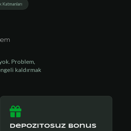
k Katmanları
stem
 yok. Problem,
engeli kaldırmak
Depozitosuz Bonus