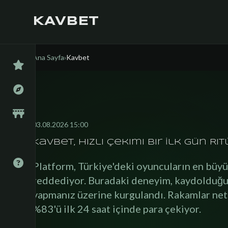
Ana İçeriğe Geç
KAVBET
Ana Sayfa
›
Kavbet
03.08.2026 15:00
Kavbet, Hızlı Çekimi Bir İlk Gün 
Platform, Türkiye'deki oyuncuların en büyü
reddediyor. Buradaki deneyim, kaydolduğunu
yapmanız üzerine kurgulandı. Rakamlar net 
%83'ü ilk 24 saat içinde para çekiyor.