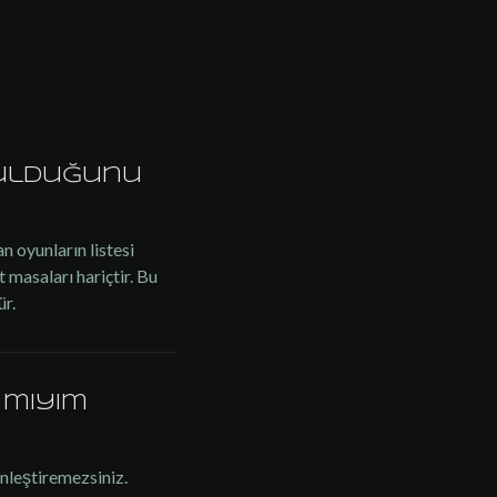
tulduğunu
 oyunların listesi
 masaları hariçtir. Bu
r.
 miyim
nleştiremezsiniz.