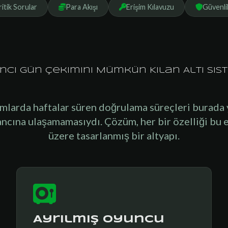
ritik Sorular
Para Akışı
Erişim Kılavuzu
Güvenli
inci Gün Çekimini Mümkün Kılan Altı Si
mlarda haftalar süren doğrulama süreçleri burada
cına ulaşamamasıydı. Çözüm, her bir özelliği bu 
üzere tasarlanmış bir altyapı.
Ayrılmış Oyuncu