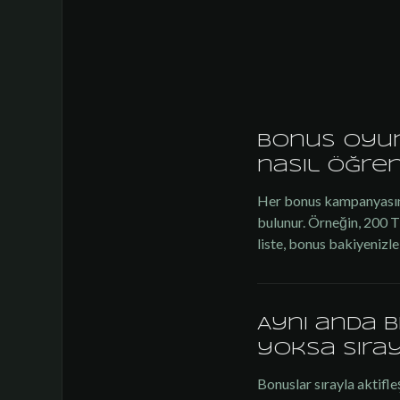
Bonus oyun
nasıl öğren
Her bonus kampanyasının
bulunur. Örneğin, 200 TL
liste, bonus bakiyeniz
Aynı anda b
yoksa sıray
Bonuslar sırayla aktifl