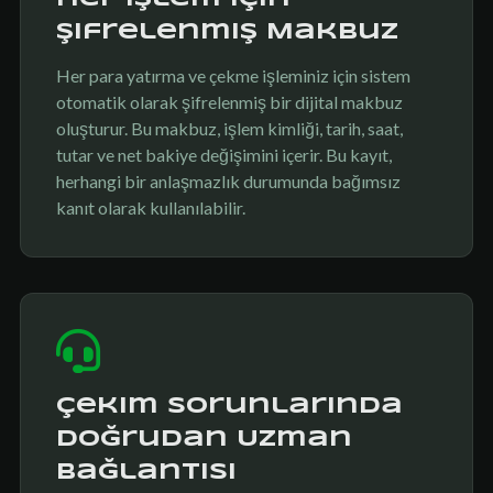
Şifrelenmiş Makbuz
Her para yatırma ve çekme işleminiz için sistem
otomatik olarak şifrelenmiş bir dijital makbuz
oluşturur. Bu makbuz, işlem kimliği, tarih, saat,
tutar ve net bakiye değişimini içerir. Bu kayıt,
herhangi bir anlaşmazlık durumunda bağımsız
kanıt olarak kullanılabilir.
Çekim Sorunlarında
Doğrudan Uzman
Bağlantısı