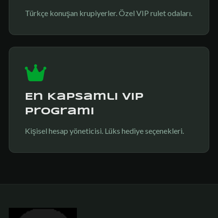
Türkçe konuşan krupiyerler. Özel VIP rulet odaları.
En Kapsamlı VIP
Programı
Kişisel hesap yöneticisi. Lüks hediye seçenekleri.