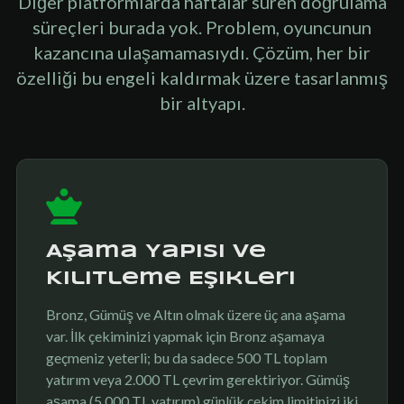
Diğer platformlarda haftalar süren doğrulama
süreçleri burada yok. Problem, oyuncunun
kazancına ulaşamamasıydı. Çözüm, her bir
özelliği bu engeli kaldırmak üzere tasarlanmış
bir altyapı.
Aşama Yapısı ve
Kilitleme Eşikleri
Bronz, Gümüş ve Altın olmak üzere üç ana aşama
var. İlk çekiminizi yapmak için Bronz aşamaya
geçmeniz yeterli; bu da sadece 500 TL toplam
yatırım veya 2.000 TL çevrim gerektiriyor. Gümüş
aşama (5.000 TL yatırım) günlük çekim limitinizi iki