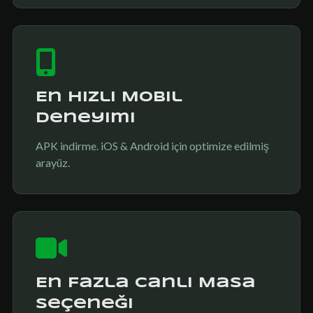
En Hızlı Mobil
Deneyimi
APK indirme. iOS & Android için optimize edilmiş
arayüz.
En Fazla Canlı Masa
Seçeneği