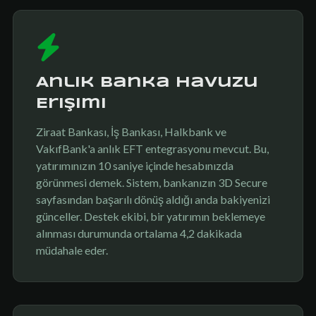
Anlık Banka Havuzu
Erişimi
Ziraat Bankası, İş Bankası, Halkbank ve
VakıfBank'a anlık EFT entegrasyonu mevcut. Bu,
yatırımınızın 10 saniye içinde hesabınızda
görünmesi demek. Sistem, bankanızın 3D Secure
sayfasından başarılı dönüş aldığı anda bakiyenizi
günceller. Destek ekibi, bir yatırımın beklemeye
alınması durumunda ortalama 4,2 dakikada
müdahale eder.