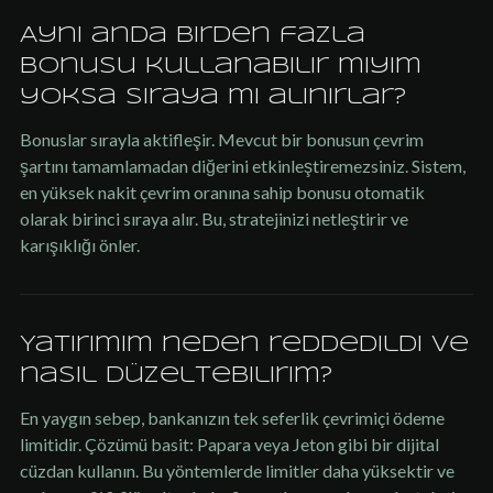
Aynı anda birden fazla
bonusu kullanabilir miyim
yoksa sıraya mı alınırlar?
Bonuslar sırayla aktifleşir. Mevcut bir bonusun çevrim
şartını tamamlamadan diğerini etkinleştiremezsiniz. Sistem,
en yüksek nakit çevrim oranına sahip bonusu otomatik
olarak birinci sıraya alır. Bu, stratejinizi netleştirir ve
karışıklığı önler.
Yatırımım neden reddedildi ve
nasıl düzeltebilirim?
En yaygın sebep, bankanızın tek seferlik çevrimiçi ödeme
limitidir. Çözümü basit: Papara veya Jeton gibi bir dijital
cüzdan kullanın. Bu yöntemlerde limitler daha yüksektir ve