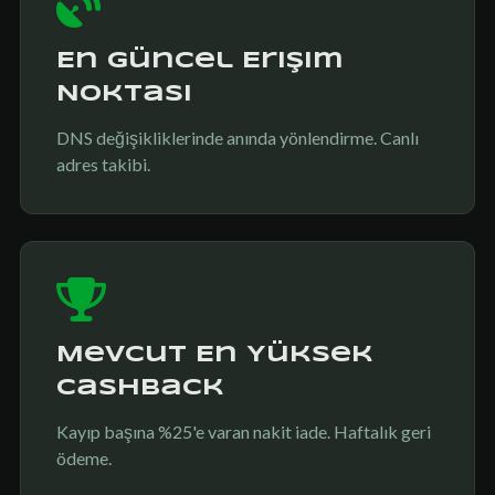
En Güncel Erişim
Noktası
DNS değişikliklerinde anında yönlendirme. Canlı
adres takibi.
Mevcut En Yüksek
Cashback
Kayıp başına %25'e varan nakit iade. Haftalık geri
ödeme.