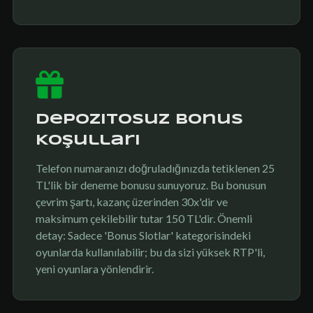
Depozitosuz Bonus
Koşulları
Telefon numaranızı doğruladığınızda tetiklenen 25
TL'lik bir deneme bonusu sunuyoruz. Bu bonusun
çevrim şartı, kazanç üzerinden 30x'dir ve
maksimum çekilebilir tutar 150 TL'dir. Önemli
detay: Sadece 'Bonus Slotlar' kategorisindeki
oyunlarda kullanılabilir; bu da sizi yüksek RTP'li,
yeni oyunlara yönlendirir.