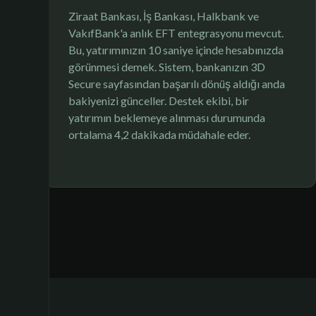
Ziraat Bankası, İş Bankası, Halkbank ve
VakıfBank'a anlık EFT entegrasyonu mevcut.
Bu, yatırımınızın 10 saniye içinde hesabınızda
görünmesi demek. Sistem, bankanızın 3D
Secure sayfasından başarılı dönüş aldığı anda
bakiyenizi günceller. Destek ekibi, bir
yatırımın beklemeye alınması durumunda
ortalama 4,2 dakikada müdahale eder.