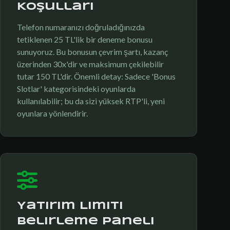
Koşulları
Telefon numaranızı doğruladığınızda
tetiklenen 25 TL'lik bir deneme bonusu
sunuyoruz. Bu bonusun çevrim şartı, kazanç
üzerinden 30x'dir ve maksimum çekilebilir
tutar 150 TL'dir. Önemli detay: Sadece 'Bonus
Slotlar' kategorisindeki oyunlarda
kullanılabilir; bu da sizi yüksek RTP'li, yeni
oyunlara yönlendirir.
Yatırım Limiti
Belirleme Paneli