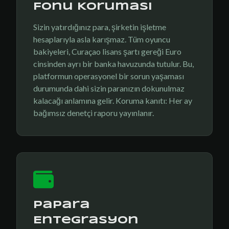
Fonu Koruması
Sizin yatırdığınız para, şirketin işletme
hesaplarıyla asla karışmaz. Tüm oyuncu
bakiyeleri, Curaçao lisans şartı gereği Euro
cinsinden ayrı bir banka havuzunda tutulur. Bu,
platformun operasyonel bir sorun yaşaması
durumunda dahi sizin paranızın dokunulmaz
kalacağı anlamına gelir. Koruma kanıtı: Her ay
bağımsız denetçi raporu yayınlanır.
Papara
Entegrasyon