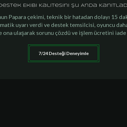
Destek Ekibi Kalitesini Şu Anda Kanıtlad
un Papara çekimi, teknik bir hatadan dolayı 15 dak
matik uyarı verdi ve destek temsilcisi, oyuncu da
 ona ulaşarak sorunu çözdü ve işlem ücretini iade 
7/24 Desteği Deneyimle