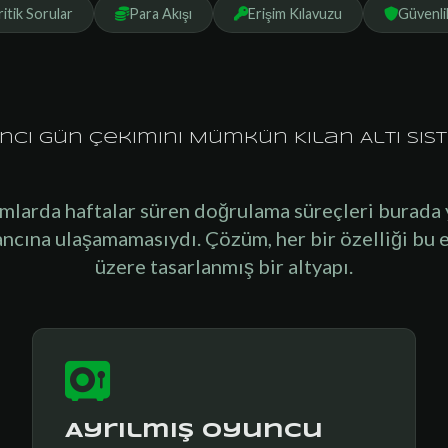
ritik Sorular
Para Akışı
Erişim Kılavuzu
Güvenli
inci Gün Çekimini Mümkün Kılan Altı Si
mlarda haftalar süren doğrulama süreçleri burada
cına ulaşamamasıydı. Çözüm, her bir özelliği bu 
üzere tasarlanmış bir altyapı.
Ayrılmış Oyuncu