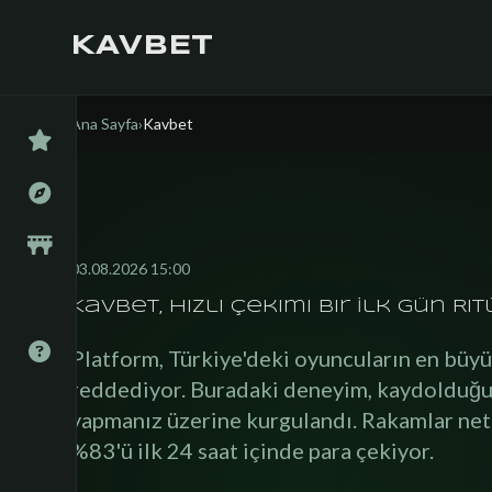
Ana İçeriğe Geç
KAVBET
Ana Sayfa
›
Kavbet
03.08.2026 15:00
Kavbet, Hızlı Çekimi Bir İlk Gün 
Platform, Türkiye'deki oyuncuların en büyü
reddediyor. Buradaki deneyim, kaydolduğunu
yapmanız üzerine kurgulandı. Rakamlar net 
%83'ü ilk 24 saat içinde para çekiyor.