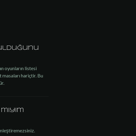
tulduğunu
 oyunların listesi
 masaları hariçtir. Bu
r.
 miyim
nleştiremezsiniz.