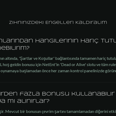
Zihninizdeki Engelleri Kaldıralım
larından hangilerinin hariç tu
ebilirim?
 altında, 'Şartlar ve Koşullar' bağlantısında tamamen hariç tutulan
 hoş geldin bonusu için NetEnt'in 'Dead or Alive' slotu ve tüm rulet
le oynamaya başlamadan önce her zaman kontrol panelinizde görünü
irden fazla bonusu kullanabilir
a mı alınırlar?
eşir. Mevcut bir bonusun çevrim şartını tamamlamadan diğerini etki