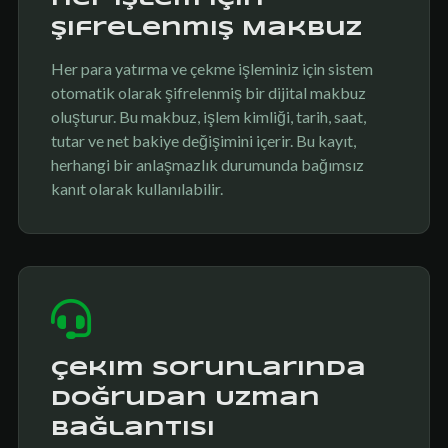
Şifrelenmiş Makbuz
Her para yatırma ve çekme işleminiz için sistem
otomatik olarak şifrelenmiş bir dijital makbuz
oluşturur. Bu makbuz, işlem kimliği, tarih, saat,
tutar ve net bakiye değişimini içerir. Bu kayıt,
herhangi bir anlaşmazlık durumunda bağımsız
kanıt olarak kullanılabilir.
Çekim Sorunlarında
Doğrudan Uzman
Bağlantısı