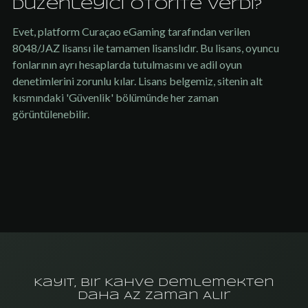
düzenleyici otorite verdi?
Evet, platform Curaçao eGaming tarafından verilen
8048/JAZ lisansı ile tamamen lisanslıdır. Bu lisans, oyuncu
fonlarının ayrı hesaplarda tutulmasını ve adil oyun
denetimlerini zorunlu kılar. Lisans belgemiz, sitenin alt
kısmındaki 'Güvenlik' bölümünde her zaman
görüntülenebilir.
Kayıt, Bir Kahve Demlemekten
Daha Az Zaman Alır