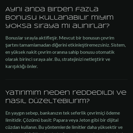
Aynı anda birden fazla
bonusu kullanabilir miyim
yoksa sıraya mı alınırlar?
Bonuslar sırayla aktifleşir. Mevcut bir bonusun çevrim
şartını tamamlamadan diğerini etkinleştiremezsiniz. Sistem,
en yüksek nakit çevrim oranına sahip bonusu otomatik
olarak birinci sıraya alır. Bu, stratejinizi netleştirir ve
karışıklığı önler.
Yatırımım neden reddedildi ve
nasıl düzeltebilirim?
En yaygın sebep, bankanızın tek seferlik çevrimiçi ödeme
limitidir. Çözümü basit: Papara veya Jeton gibi bir dijital
cüzdan kullanın. Bu yöntemlerde limitler daha yüksektir ve