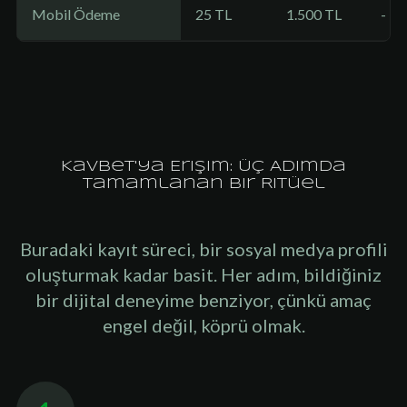
Mobil Ödeme
25 TL
1.500 TL
-
Kavbet'ya Erişim: Üç Adımda
Tamamlanan Bir Ritüel
Buradaki kayıt süreci, bir sosyal medya profili
oluşturmak kadar basit. Her adım, bildiğiniz
bir dijital deneyime benziyor, çünkü amaç
engel değil, köprü olmak.