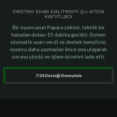
Destek Ekibi Kalitesini Şu Anda
Kanıtladı
Bir oyuncunun Papara çekimi, teknik bir
hatadan dolayı 15 dakika gecikti. Sistem
otomatik uyarı verdi ve destek temsilcisi,
oyuncu daha yazmadan önce ona ulaşarak
sorunu çözdü ve işlem ücretini iade etti.
7/24 Desteği Deneyimle