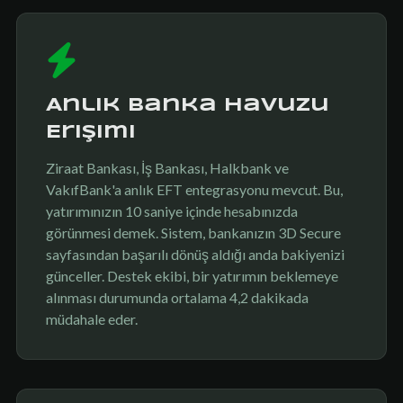
Anlık Banka Havuzu
Erişimi
Ziraat Bankası, İş Bankası, Halkbank ve
VakıfBank'a anlık EFT entegrasyonu mevcut. Bu,
yatırımınızın 10 saniye içinde hesabınızda
görünmesi demek. Sistem, bankanızın 3D Secure
sayfasından başarılı dönüş aldığı anda bakiyenizi
günceller. Destek ekibi, bir yatırımın beklemeye
alınması durumunda ortalama 4,2 dakikada
müdahale eder.