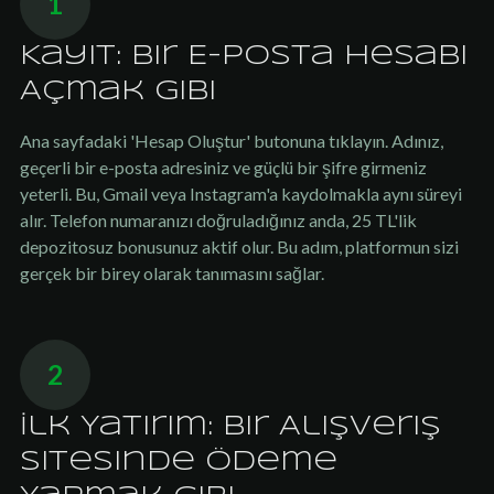
1
Kayıt: Bir E-posta Hesabı
Açmak Gibi
Ana sayfadaki 'Hesap Oluştur' butonuna tıklayın. Adınız,
geçerli bir e-posta adresiniz ve güçlü bir şifre girmeniz
yeterli. Bu, Gmail veya Instagram'a kaydolmakla aynı süreyi
alır. Telefon numaranızı doğruladığınız anda, 25 TL'lik
depozitosuz bonusunuz aktif olur. Bu adım, platformun sizi
gerçek bir birey olarak tanımasını sağlar.
2
İlk Yatırım: Bir Alışveriş
Sitesinde Ödeme