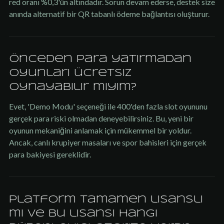
red oranı %0,3'ün altındadır. Sorun devam ederse, destek size
anında alternatif bir QR tabanlı ödeme bağlantısı oluşturur.
Önceden para yatırmadan
oyunları ücretsiz
oynayabilir miyim?
Evet, 'Demo Modu' seçeneği ile 400'den fazla slot oyununu
gerçek para riski olmadan deneyebilirsiniz. Bu, yeni bir
oyunun mekaniğini anlamak için mükemmel bir yoldur.
Ancak, canlı krupiyer masaları ve spor bahisleri için gerçek
para bakiyesi gereklidir.
Platform tamamen lisanslı
mı ve bu lisansı hangi