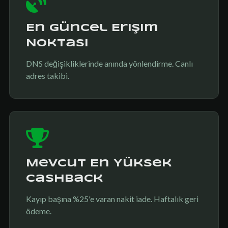
En Güncel Erişim
Noktası
DNS değişikliklerinde anında yönlendirme. Canlı
adres takibi.
Mevcut En Yüksek
Cashback
Kayıp başına %25'e varan nakit iade. Haftalık geri
ödeme.