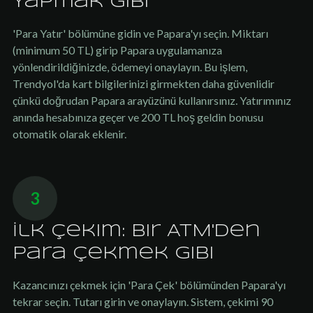
Yapmak Gibi
'Para Yatır' bölümüne gidin ve Papara'yı seçin. Miktarı
(minimum 50 TL) girip Papara uygulamanıza
yönlendirildiğinizde, ödemeyi onaylayın. Bu işlem,
Trendyol'da kart bilgilerinizi girmekten daha güvenlidir
çünkü doğrudan Papara arayüzünü kullanırsınız. Yatırımınız
anında hesabınıza geçer ve 200 TL hoş geldin bonusu
otomatik olarak eklenir.
3
İlk Çekim: Bir ATM'den
Para Çekmek Gibi
Kazancınızı çekmek için 'Para Çek' bölümünden Papara'yı
tekrar seçin. Tutarı girin ve onaylayın. Sistem, çekimi 90