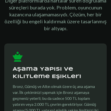
Diğer platformlarda haftalar süren doğrulama
süreçleri burada yok. Problem, oyuncunun
kazancına ulaşamamasıydı. Çözüm, her bir
özelliği bu engeli kaldırmak üzere tasarlanmış
bir altyapı.
Aşama Yapısı ve
Kilitleme Eşikleri
Bronz, Gümüş ve Altın olmak üzere üç ana aşama
var. İlk çekiminizi yapmak için Bronz aşamaya
geçmeniz yeterli; bu da sadece 500 TL toplam
yatırım veya 2.000 TL çevrim gerektiriyor. Gümüş
aşama (5.000 TL yatırım) günlük çekim limitinizi iki