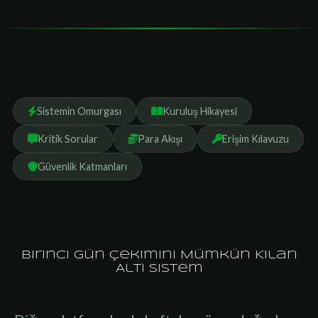
Sayfa İçeriği
Sistemin Omurgası
Kuruluş Hikayesi
Kritik Sorular
Para Akışı
Erişim Kılavuzu
Güvenlik Katmanları
Birinci Gün Çekimini Mümkün Kılan
Altı Sistem