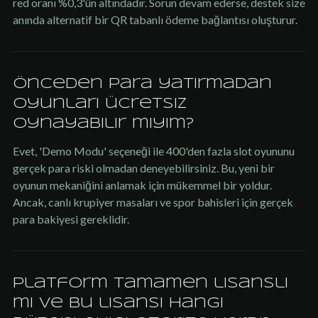
red oranı %0,3'ün altındadır. Sorun devam ederse, destek size
anında alternatif bir QR tabanlı ödeme bağlantısı oluşturur.
Önceden para yatırmadan
oyunları ücretsiz
oynayabilir miyim?
Evet, 'Demo Modu' seçeneği ile 400'den fazla slot oyununu
gerçek para riski olmadan deneyebilirsiniz. Bu, yeni bir
oyunun mekaniğini anlamak için mükemmel bir yoldur.
Ancak, canlı krupiyer masaları ve spor bahisleri için gerçek
para bakiyesi gereklidir.
Platform tamamen lisanslı
mı ve bu lisansı hangi