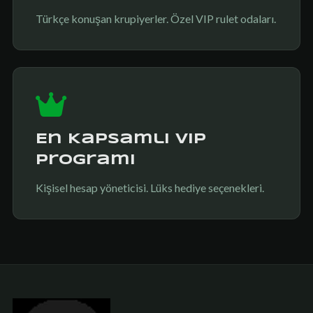
Türkçe konuşan krupiyerler. Özel VIP rulet odaları.
En Kapsamlı VIP
Programı
Kişisel hesap yöneticisi. Lüks hediye seçenekleri.