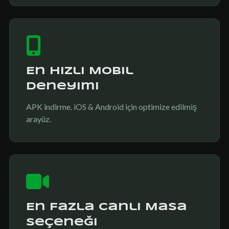
En Hızlı Mobil
Deneyimi
APK indirme. iOS & Android için optimize edilmiş
arayüz.
En Fazla Canlı Masa
Seçeneği