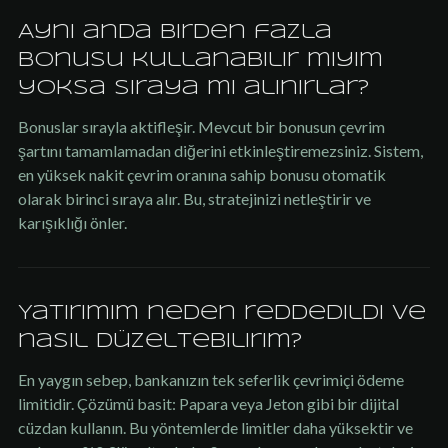
Aynı anda birden fazla
bonusu kullanabilir miyim
yoksa sıraya mı alınırlar?
Bonuslar sırayla aktifleşir. Mevcut bir bonusun çevrim
şartını tamamlamadan diğerini etkinleştiremezsiniz. Sistem,
en yüksek nakit çevrim oranına sahip bonusu otomatik
olarak birinci sıraya alır. Bu, stratejinizi netleştirir ve
karışıklığı önler.
Yatırımım neden reddedildi ve
nasıl düzeltebilirim?
En yaygın sebep, bankanızın tek seferlik çevrimiçi ödeme
limitidir. Çözümü basit: Papara veya Jeton gibi bir dijital
cüzdan kullanın. Bu yöntemlerde limitler daha yüksektir ve