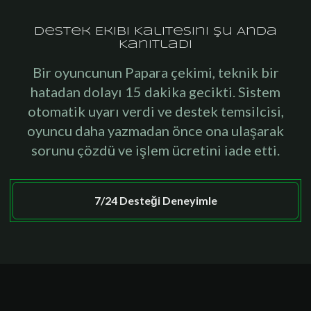
Destek Ekibi Kalitesini Şu Anda
Kanıtladı
Bir oyuncunun Papara çekimi, teknik bir
hatadan dolayı 15 dakika gecikti. Sistem
otomatik uyarı verdi ve destek temsilcisi,
oyuncu daha yazmadan önce ona ulaşarak
sorunu çözdü ve işlem ücretini iade etti.
7/24 Desteği Deneyimle