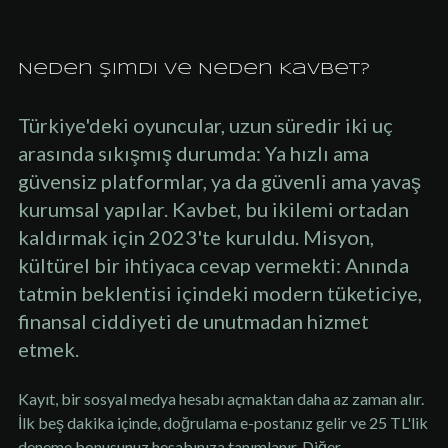
Neden Şimdi ve Neden Kavbet?
Türkiye'deki oyuncular, uzun süredir iki uç
arasında sıkışmış durumda: Ya hızlı ama
güvensiz platformlar, ya da güvenli ama yavaş
kurumsal yapılar. Kavbet, bu ikilemi ortadan
kaldırmak için 2023'te kuruldu. Misyon,
kültürel bir ihtiyaca cevap vermekti: Anında
tatmin beklentisi içindeki modern tüketiciye,
finansal ciddiyeti de unutmadan hizmet
etmek.
Kayıt, bir sosyal medya hesabı açmaktan daha az zaman alır.
İlk beş dakika içinde, doğrulama e-postanız gelir ve 25 TL'lik
deneme bonusunuz hesabınıza tanımlanır. Diğer