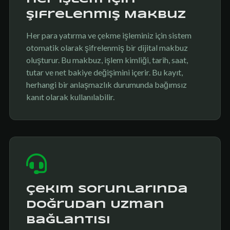
Şifrelenmiş Makbuz
Her para yatırma ve çekme işleminiz için sistem
otomatik olarak şifrelenmiş bir dijital makbuz
oluşturur. Bu makbuz, işlem kimliği, tarih, saat,
tutar ve net bakiye değişimini içerir. Bu kayıt,
herhangi bir anlaşmazlık durumunda bağımsız
kanıt olarak kullanılabilir.
Çekim Sorunlarında
Doğrudan Uzman
Bağlantısı