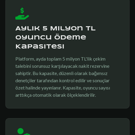
Aylık 5 Milyon TL
Oyuncu Ödeme
Kapasitesi
Platform, ayda toplam 5 milyon TL'lik çekim
talebini sorunsuz karşılayacak nakit rezervine
sahiptir. Bu kapasite, düzenli olarak bağımsız
denetçiler tarafından kontrol edilir ve sonuçlar
özet halinde yayınlanır. Kapasite, oyuncu sayısı
arttıkça otomatik olarak ölçeklendirilir.