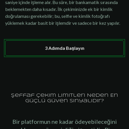
saniye içinde işleme alır. Bu süre, bir bankamatik sırasında
beklemekten daha kısadır. İlk çekiminizde ek bir kimlik
doğrulaması gerekebilir; bu, selfie ve kimlik fotoğrafı
yüklemek kadar basit bir işlemdir ve sadece bir kez yapılır.
3 Adımda Başlayın
Şeffaf Çekim Limitleri Neden En
Güçlü Güven Sinyalidir?
Bir platformun ne kadar ödeyebileceğini