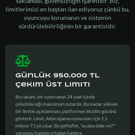
saklaması, güvensizliğin işaretidir. Biz,
limitlerimizi en baştan ilan ediyoruz çünkü bu,
oyuncuyu korumanın ve sistemin
sürdürülebilirliğinin bir garantisidir.
Günlük 950.000 TL
Çekim Üst Limiti
Bu rakam, bir oyuncunun 24 saat içinde
çekebileceği maksimum tutardır. Bu kadar yüksek
bir limitin açıklanması, platformun likidite gücünü
gösterir. Limit, Altın aşama oyuncuları için 1.5
milyon TL'ye çıkar. Bu şeffaflık, "acaba öder mi?"
sorusunu baştan ortadan kaldırır.