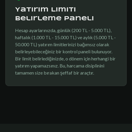
Yatırım Limiti
Belirleme Paneli
Hesap ayarlarınızda, günlük (200 TL - 5.000 TL),
haftalık (1.000 TL - 15.000 TL) ve aylık (5.000 TL -
50.000 TL) yatırım limitlerinizi bağımsız olarak
belirleyebileceğiniz bir kontrol paneli bulunuyor.
Bir limit belirlediğinizde, o dönem için herhangi bir
yatırım yapamazsınız. Bu, harcama disiplinini
tamamen size bırakan şeffaf bir araçtır.