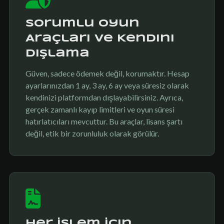
Sorumlu Oyun
Araçları ve Kendini
Dışlama
Güven, sadece ödemek değil, korumaktır. Hesap
ayarlarınızdan 1 ay, 3 ay, 6 ay veya süresiz olarak
kendinizi platformdan dışlayabilirsiniz. Ayrıca,
gerçek zamanlı kayıp limitleri ve oyun süresi
hatırlatıcıları mevcuttur. Bu araçlar, lisans şartı
değil, etik bir zorunluluk olarak görülür.
Her İşlem İçin