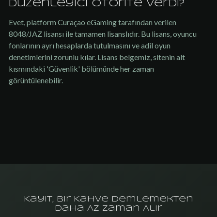
düzenleyici otorite verdi?
Evet, platform Curaçao eGaming tarafından verilen
8048/JAZ lisansı ile tamamen lisanslıdır. Bu lisans, oyuncu
fonlarının ayrı hesaplarda tutulmasını ve adil oyun
denetimlerini zorunlu kılar. Lisans belgemiz, sitenin alt
kısmındaki 'Güvenlik' bölümünde her zaman
görüntülenebilir.
Kayıt, Bir Kahve Demlemekten
Daha Az Zaman Alır