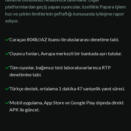
platformlardan geçiş yapan oyuncular, özellikle Papara işlem
hızı ve çekim limitlerinin şeffaflığı konusunda iyileşme rapor
ediyor.
Curaçao 8048/JAZ lisansı ile uluslararası denetime tabi.
Oyuncu fonları, Avrupa merkezli bir bankada ayrı tutulur.
Tüm oyunlar, bağımsız test laboratuvarlarınca RTP
denetimine tabi.
Türkçe destek, ortalama 1 dakika 47 saniyelik yanıt süresi.
Mobil uygulama, App Store ve Google Play dışında direkt
APK ile güncel.