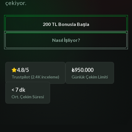
çekiyor.
200 TL Bonusla Başla
Nasıl İşliyor?
4.8/5
₺950.000
Trustpilot (2.4K inceleme)
Günlük Çekim Limiti
< 7 dk
Ort. Çekim Süresi