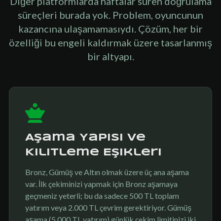
Diğer platformlarda haftalar süren doğrulama
süreçleri burada yok. Problem, oyuncunun
kazancına ulaşamamasıydı. Çözüm, her bir
özelliği bu engeli kaldırmak üzere tasarlanmış
bir altyapı.
Aşama Yapısı ve
Kilitleme Eşikleri
Bronz, Gümüş ve Altın olmak üzere üç ana aşama
var. İlk çekiminizi yapmak için Bronz aşamaya
geçmeniz yeterli; bu da sadece 500 TL toplam
yatırım veya 2.000 TL çevrim gerektiriyor. Gümüş
aşama (5.000 TL yatırım) günlük çekim limitinizi iki