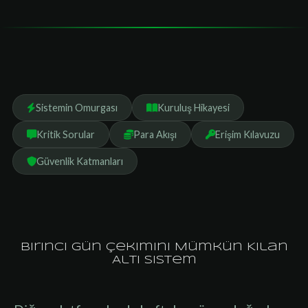
Sayfa İçeriği
Sistemin Omurgası
Kuruluş Hikayesi
Kritik Sorular
Para Akışı
Erişim Kılavuzu
Güvenlik Katmanları
Birinci Gün Çekimini Mümkün Kılan
Altı Sistem