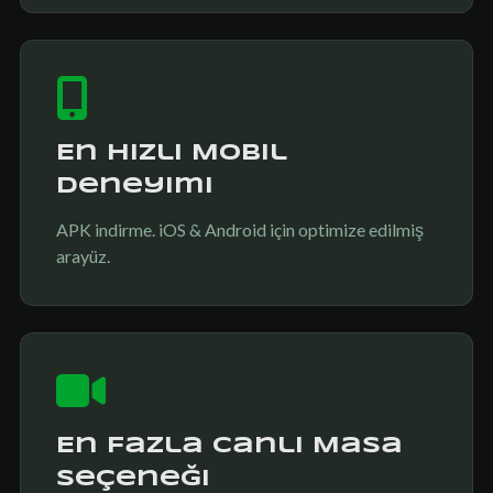
En Hızlı Mobil
Deneyimi
APK indirme. iOS & Android için optimize edilmiş
arayüz.
En Fazla Canlı Masa
Seçeneği