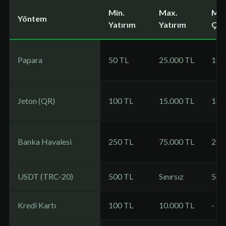
Min.
Max.
Min
Yöntem
Yatırım
Yatırım
Çek
Papara
50 TL
25.000 TL
100
Jeton (QR)
100 TL
15.000 TL
100
Banka Havalesi
250 TL
75.000 TL
250
USDT (TRC-20)
500 TL
Sınırsız
500
Kredi Kartı
100 TL
10.000 TL
-