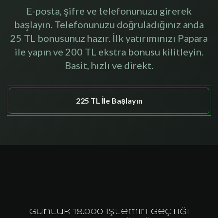
E-posta, şifre ve telefonunuzu girerek
başlayın. Telefonunuzu doğruladığınız anda
25 TL bonusunuz hazır. İlk yatırımınızı Papara
ile yapın ve 200 TL ekstra bonusu kilitleyin.
Basit, hızlı ve direkt.
225 TL İle Başlayın
Günlük 18.000 İşlemin Geçtiği