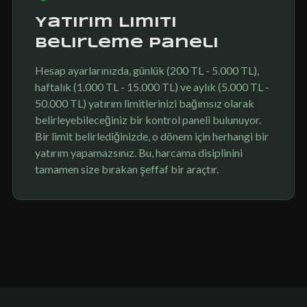
Yatırım Limiti
Belirleme Paneli
Hesap ayarlarınızda, günlük (200 TL - 5.000 TL),
haftalık (1.000 TL - 15.000 TL) ve aylık (5.000 TL -
50.000 TL) yatırım limitlerinizi bağımsız olarak
belirleyebileceğiniz bir kontrol paneli bulunuyor.
Bir limit belirlediğinizde, o dönem için herhangi bir
yatırım yapamazsınız. Bu, harcama disiplinini
tamamen size bırakan şeffaf bir araçtır.