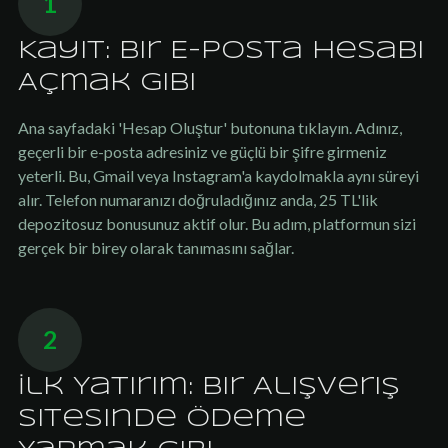
1
Kayıt: Bir E-posta Hesabı
Açmak Gibi
Ana sayfadaki 'Hesap Oluştur' butonuna tıklayın. Adınız,
geçerli bir e-posta adresiniz ve güçlü bir şifre girmeniz
yeterli. Bu, Gmail veya Instagram'a kaydolmakla aynı süreyi
alır. Telefon numaranızı doğruladığınız anda, 25 TL'lik
depozitosuz bonusunuz aktif olur. Bu adım, platformun sizi
gerçek bir birey olarak tanımasını sağlar.
2
İlk Yatırım: Bir Alışveriş
Sitesinde Ödeme