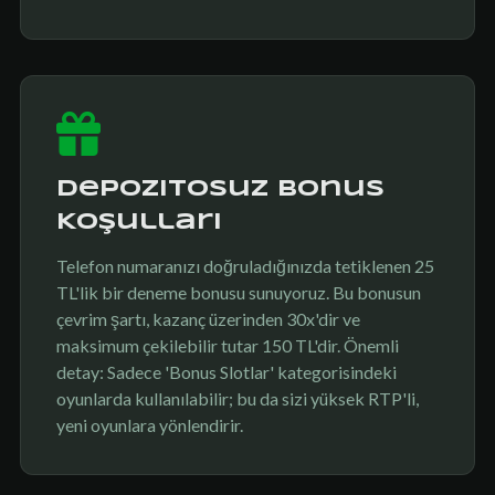
Depozitosuz Bonus
Koşulları
Telefon numaranızı doğruladığınızda tetiklenen 25
TL'lik bir deneme bonusu sunuyoruz. Bu bonusun
çevrim şartı, kazanç üzerinden 30x'dir ve
maksimum çekilebilir tutar 150 TL'dir. Önemli
detay: Sadece 'Bonus Slotlar' kategorisindeki
oyunlarda kullanılabilir; bu da sizi yüksek RTP'li,
yeni oyunlara yönlendirir.