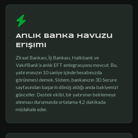
Anlık Banka Havuzu
Erişimi
Ziraat Bankası, İş Bankası, Halkbank ve
VakıfBank'a anlık EFT entegrasyonu mevcut. Bu,
yatırımınızın 10 saniye içinde hesabınızda
görünmesi demek. Sistem, bankanızın 3D Secure
sayfasından başarılı dönüş aldığı anda bakiyenizi
günceller. Destek ekibi, bir yatırımın beklemeye
alınması durumunda ortalama 4,2 dakikada
müdahale eder.