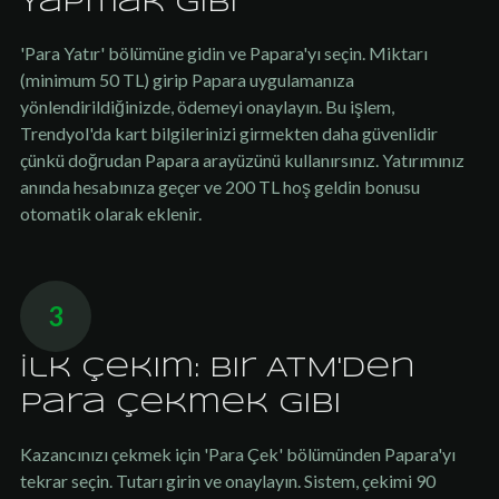
Yapmak Gibi
'Para Yatır' bölümüne gidin ve Papara'yı seçin. Miktarı
(minimum 50 TL) girip Papara uygulamanıza
yönlendirildiğinizde, ödemeyi onaylayın. Bu işlem,
Trendyol'da kart bilgilerinizi girmekten daha güvenlidir
çünkü doğrudan Papara arayüzünü kullanırsınız. Yatırımınız
anında hesabınıza geçer ve 200 TL hoş geldin bonusu
otomatik olarak eklenir.
3
İlk Çekim: Bir ATM'den
Para Çekmek Gibi
Kazancınızı çekmek için 'Para Çek' bölümünden Papara'yı
tekrar seçin. Tutarı girin ve onaylayın. Sistem, çekimi 90