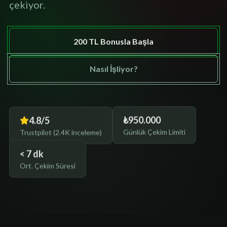
çekiyor.
200 TL Bonusla Başla
Nasıl İşliyor?
4.8/5
₺950.000
Trustpilot (2.4K inceleme)
Günlük Çekim Limiti
< 7 dk
Ort. Çekim Süresi