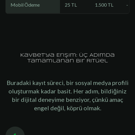
Mobil Ödeme
25 TL
1.500 TL
-
Kavbet'ya Erişim: Üç Adımda
Tamamlanan Bir Ritüel
Buradaki kayıt süreci, bir sosyal medya profili
oluşturmak kadar basit. Her adım, bildiğiniz
bir dijital deneyime benziyor, çünkü amaç
engel değil, köprü olmak.