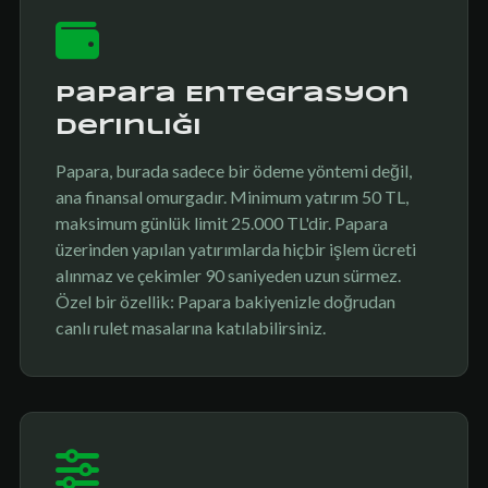
Papara Entegrasyon
Derinliği
Papara, burada sadece bir ödeme yöntemi değil,
ana finansal omurgadır. Minimum yatırım 50 TL,
maksimum günlük limit 25.000 TL'dir. Papara
üzerinden yapılan yatırımlarda hiçbir işlem ücreti
alınmaz ve çekimler 90 saniyeden uzun sürmez.
Özel bir özellik: Papara bakiyenizle doğrudan
canlı rulet masalarına katılabilirsiniz.