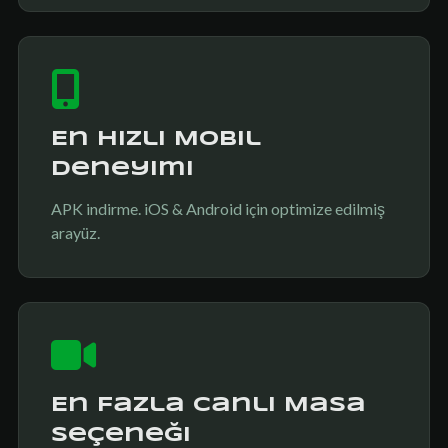
En Hızlı Mobil
Deneyimi
APK indirme. iOS & Android için optimize edilmiş
arayüz.
En Fazla Canlı Masa
Seçeneği