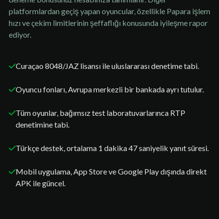
platformlardan geçiş yapan oyuncular, özellikle Papara işlem
hızı ve çekim limitlerinin şeffaflığı konusunda iyileşme rapor
ediyor.
Curaçao 8048/JAZ lisansı ile uluslararası denetime tabi.
Oyuncu fonları, Avrupa merkezli bir bankada ayrı tutulur.
Tüm oyunlar, bağımsız test laboratuvarlarınca RTP
denetimine tabi.
Türkçe destek, ortalama 1 dakika 47 saniyelik yanıt süresi.
Mobil uygulama, App Store ve Google Play dışında direkt
APK ile güncel.