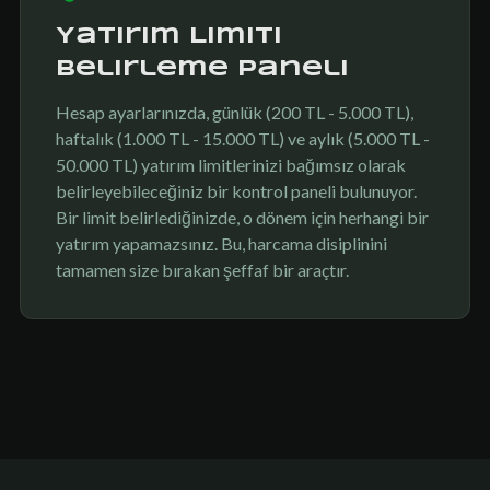
Yatırım Limiti
Belirleme Paneli
Hesap ayarlarınızda, günlük (200 TL - 5.000 TL),
haftalık (1.000 TL - 15.000 TL) ve aylık (5.000 TL -
50.000 TL) yatırım limitlerinizi bağımsız olarak
belirleyebileceğiniz bir kontrol paneli bulunuyor.
Bir limit belirlediğinizde, o dönem için herhangi bir
yatırım yapamazsınız. Bu, harcama disiplinini
tamamen size bırakan şeffaf bir araçtır.