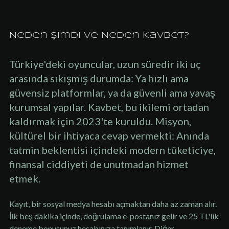
Neden Şimdi ve Neden Kavbet?
Türkiye'deki oyuncular, uzun süredir iki uç
arasında sıkışmış durumda: Ya hızlı ama
güvensiz platformlar, ya da güvenli ama yavaş
kurumsal yapılar. Kavbet, bu ikilemi ortadan
kaldırmak için 2023'te kuruldu. Misyon,
kültürel bir ihtiyaca cevap vermekti: Anında
tatmin beklentisi içindeki modern tüketiciye,
finansal ciddiyeti de unutmadan hizmet
etmek.
Kayıt, bir sosyal medya hesabı açmaktan daha az zaman alır.
İlk beş dakika içinde, doğrulama e-postanız gelir ve 25 TL'lik
deneme bonusunuz hesabınıza tanımlanır. Diğer