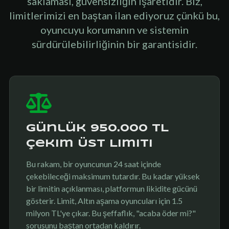
saklaması, güvensizliğin işaretidir. Biz,
limitlerimizi en baştan ilan ediyoruz çünkü bu,
oyuncuyu korumanın ve sistemin
sürdürülebilirliğinin bir garantisidir.
Günlük 950.000 TL
Çekim Üst Limiti
Bu rakam, bir oyuncunun 24 saat içinde
çekebileceği maksimum tutardır. Bu kadar yüksek
bir limitin açıklanması, platformun likidite gücünü
gösterir. Limit, Altın aşama oyuncuları için 1.5
milyon TL'ye çıkar. Bu şeffaflık, "acaba öder mi?"
sorusunu baştan ortadan kaldırır.