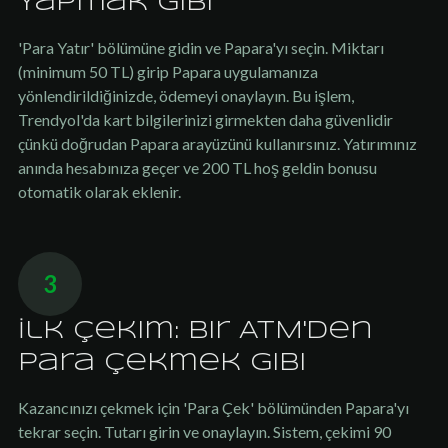
Yapmak Gibi
'Para Yatır' bölümüne gidin ve Papara'yı seçin. Miktarı
(minimum 50 TL) girip Papara uygulamanıza
yönlendirildiğinizde, ödemeyi onaylayın. Bu işlem,
Trendyol'da kart bilgilerinizi girmekten daha güvenlidir
çünkü doğrudan Papara arayüzünü kullanırsınız. Yatırımınız
anında hesabınıza geçer ve 200 TL hoş geldin bonusu
otomatik olarak eklenir.
3
İlk Çekim: Bir ATM'den
Para Çekmek Gibi
Kazancınızı çekmek için 'Para Çek' bölümünden Papara'yı
tekrar seçin. Tutarı girin ve onaylayın. Sistem, çekimi 90