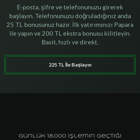
E-posta, şifre ve telefonunuzu girerek
başlayın. Telefonunuzu doğruladığınız anda
25 TL bonusunuz hazır. İlk yatırımınızı Papara
ile yapın ve 200 TL ekstra bonusu kilitleyin.
Basit, hızlı ve direkt.
225 TL İle Başlayın
Günlük 18.000 İşlemin Geçtiği