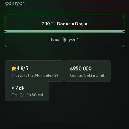
çekiyor.
200 TL Bonusla Başla
Nasıl İşliyor?
4.8/5
₺950.000
Trustpilot (2.4K inceleme)
Günlük Çekim Limiti
< 7 dk
Ort. Çekim Süresi