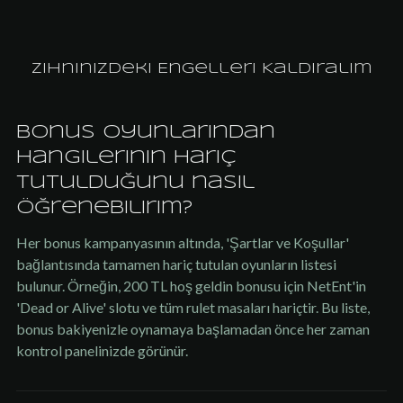
Zihninizdeki Engelleri Kaldıralım
Bonus oyunlarından
hangilerinin hariç
tutulduğunu nasıl
öğrenebilirim?
Her bonus kampanyasının altında, 'Şartlar ve Koşullar'
bağlantısında tamamen hariç tutulan oyunların listesi
bulunur. Örneğin, 200 TL hoş geldin bonusu için NetEnt'in
'Dead or Alive' slotu ve tüm rulet masaları hariçtir. Bu liste,
bonus bakiyenizle oynamaya başlamadan önce her zaman
kontrol panelinizde görünür.