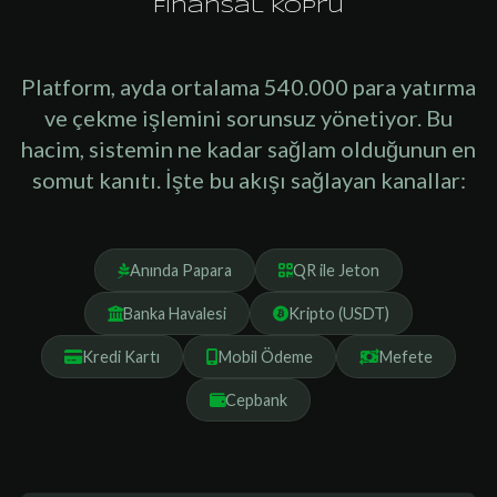
Finansal Köprü
Platform, ayda ortalama 540.000 para yatırma
ve çekme işlemini sorunsuz yönetiyor. Bu
hacim, sistemin ne kadar sağlam olduğunun en
somut kanıtı. İşte bu akışı sağlayan kanallar:
Anında Papara
QR ile Jeton
Banka Havalesi
Kripto (USDT)
Kredi Kartı
Mobil Ödeme
Mefete
Cepbank