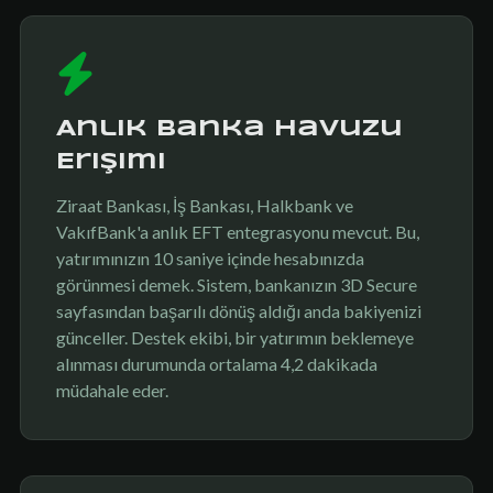
Anlık Banka Havuzu
Erişimi
Ziraat Bankası, İş Bankası, Halkbank ve
VakıfBank'a anlık EFT entegrasyonu mevcut. Bu,
yatırımınızın 10 saniye içinde hesabınızda
görünmesi demek. Sistem, bankanızın 3D Secure
sayfasından başarılı dönüş aldığı anda bakiyenizi
günceller. Destek ekibi, bir yatırımın beklemeye
alınması durumunda ortalama 4,2 dakikada
müdahale eder.