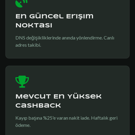
En Güncel Erişim
Noktası
DNS değişikliklerinde anında yönlendirme. Canlı
adres takibi.
Mevcut En Yüksek
Cashback
Kayıp başına %25'e varan nakit iade. Haftalık geri
ödeme.