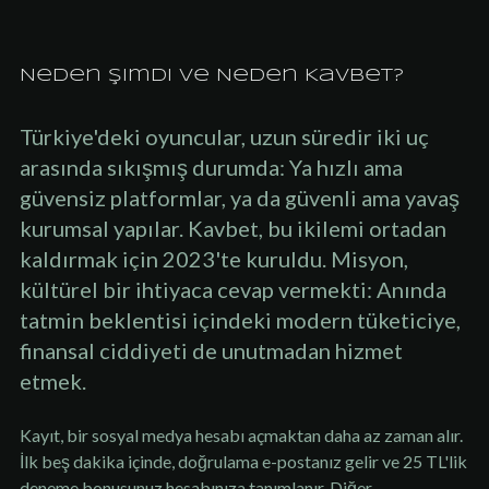
Neden Şimdi ve Neden Kavbet?
Türkiye'deki oyuncular, uzun süredir iki uç
arasında sıkışmış durumda: Ya hızlı ama
güvensiz platformlar, ya da güvenli ama yavaş
kurumsal yapılar. Kavbet, bu ikilemi ortadan
kaldırmak için 2023'te kuruldu. Misyon,
kültürel bir ihtiyaca cevap vermekti: Anında
tatmin beklentisi içindeki modern tüketiciye,
finansal ciddiyeti de unutmadan hizmet
etmek.
Kayıt, bir sosyal medya hesabı açmaktan daha az zaman alır.
İlk beş dakika içinde, doğrulama e-postanız gelir ve 25 TL'lik
deneme bonusunuz hesabınıza tanımlanır. Diğer