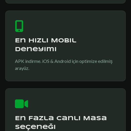
En Hızlı Mobil
Deneyimi
APK indirme. iOS & Android için optimize edilmiş
arayüz.
En Fazla Canlı Masa
Seçeneği