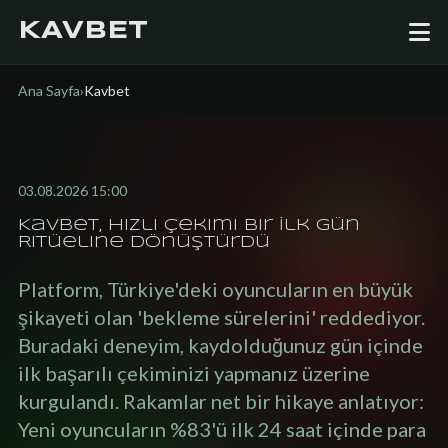
Ana İçeriğe Geç
KAVBET
Ana Sayfa
›
Kavbet
03.08.2026 15:00
Kavbet, Hızlı Çekimi Bir İlk Gün
Ritüeline Dönüştürdü
Platform, Türkiye'deki oyuncuların en büyük
şikayeti olan 'bekleme sürelerini' reddediyor.
Buradaki deneyim, kaydolduğunuz gün içinde
ilk başarılı çekiminizi yapmanız üzerine
kurgulandı. Rakamlar net bir hikaye anlatıyor:
Yeni oyuncuların %83'ü ilk 24 saat içinde para