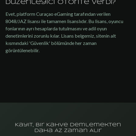
düzenleyici otorite verdi?
Evet, platform Curaçao eGaming tarafından verilen
8048/JAZ lisansı ile tamamen lisanslıdır. Bu lisans, oyuncu
fonlarının ayrı hesaplarda tutulmasını ve adil oyun
denetimlerini zorunlu kılar. Lisans belgemiz, sitenin alt
kısmındaki 'Güvenlik' bölümünde her zaman
görüntülenebilir.
Kayıt, Bir Kahve Demlemekten
Daha Az Zaman Alır