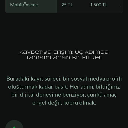
Mobil Ödeme
25 TL
1.500 TL
-
Kavbet'ya Erişim: Üç Adımda
Tamamlanan Bir Ritüel
Buradaki kayıt süreci, bir sosyal medya profili
oluşturmak kadar basit. Her adım, bildiğiniz
bir dijital deneyime benziyor, çünkü amaç
engel değil, köprü olmak.