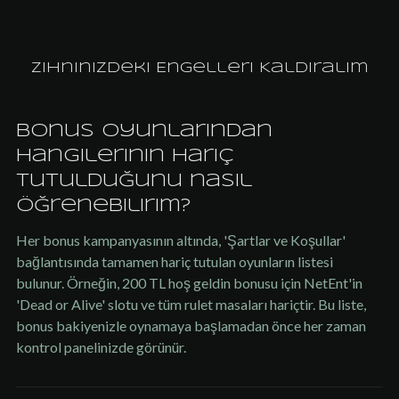
Zihninizdeki Engelleri Kaldıralım
Bonus oyunlarından
hangilerinin hariç
tutulduğunu nasıl
öğrenebilirim?
Her bonus kampanyasının altında, 'Şartlar ve Koşullar'
bağlantısında tamamen hariç tutulan oyunların listesi
bulunur. Örneğin, 200 TL hoş geldin bonusu için NetEnt'in
'Dead or Alive' slotu ve tüm rulet masaları hariçtir. Bu liste,
bonus bakiyenizle oynamaya başlamadan önce her zaman
kontrol panelinizde görünür.