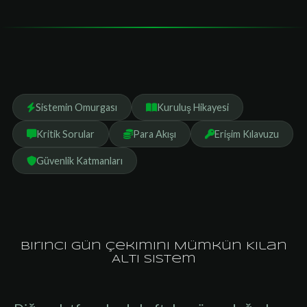
Sayfa İçeriği
Sistemin Omurgası
Kuruluş Hikayesi
Kritik Sorular
Para Akışı
Erişim Kılavuzu
Güvenlik Katmanları
Birinci Gün Çekimini Mümkün Kılan
Altı Sistem