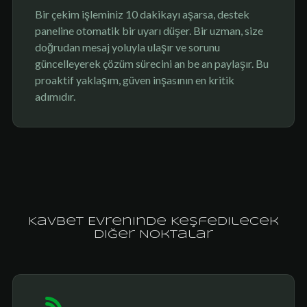
Bir çekim işleminiz 10 dakikayı aşarsa, destek
paneline otomatik bir uyarı düşer. Bir uzman, size
doğrudan mesaj yoluyla ulaşır ve sorunu
güncelleyerek çözüm sürecini an be an paylaşır. Bu
proaktif yaklaşım, güven inşasının en kritik
adımıdır.
Kavbet Evreninde Keşfedilecek
Diğer Noktalar