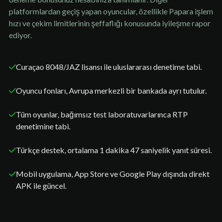
platformlardan geçiş yapan oyuncular, özellikle Papara işlem
hızı ve çekim limitlerinin şeffaflığı konusunda iyileşme rapor
ediyor.
Curaçao 8048/JAZ lisansı ile uluslararası denetime tabi.
Oyuncu fonları, Avrupa merkezli bir bankada ayrı tutulur.
Tüm oyunlar, bağımsız test laboratuvarlarınca RTP
denetimine tabi.
Türkçe destek, ortalama 1 dakika 47 saniyelik yanıt süresi.
Mobil uygulama, App Store ve Google Play dışında direkt
APK ile güncel.