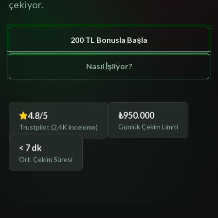
çekiyor.
200 TL Bonusla Başla
Nasıl İşliyor?
4.8/5
₺950.000
Trustpilot (2.4K inceleme)
Günlük Çekim Limiti
< 7 dk
Ort. Çekim Süresi