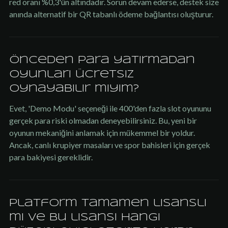
red oranı %0,3'ün altındadır. Sorun devam ederse, destek size
anında alternatif bir QR tabanlı ödeme bağlantısı oluşturur.
Önceden para yatırmadan
oyunları ücretsiz
oynayabilir miyim?
Evet, 'Demo Modu' seçeneği ile 400'den fazla slot oyununu
gerçek para riski olmadan deneyebilirsiniz. Bu, yeni bir
oyunun mekaniğini anlamak için mükemmel bir yoldur.
Ancak, canlı krupiyer masaları ve spor bahisleri için gerçek
para bakiyesi gereklidir.
Platform tamamen lisanslı
mı ve bu lisansı hangi