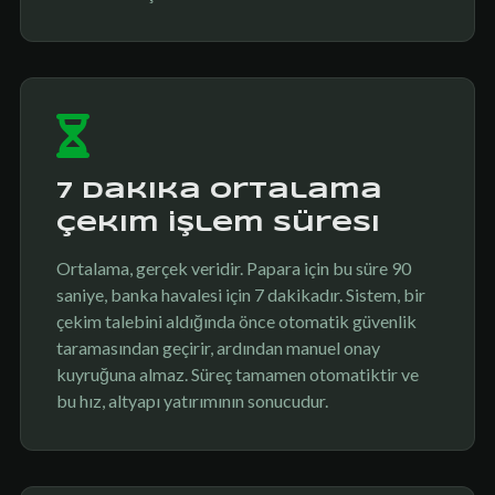
7 Dakika Ortalama
Çekim İşlem Süresi
Ortalama, gerçek veridir. Papara için bu süre 90
saniye, banka havalesi için 7 dakikadır. Sistem, bir
çekim talebini aldığında önce otomatik güvenlik
taramasından geçirir, ardından manuel onay
kuyruğuna almaz. Süreç tamamen otomatiktir ve
bu hız, altyapı yatırımının sonucudur.