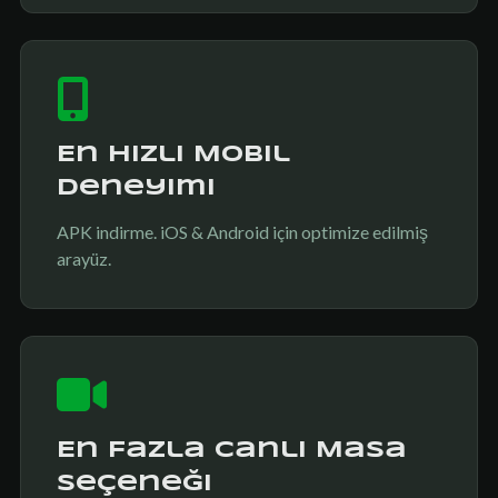
En Hızlı Mobil
Deneyimi
APK indirme. iOS & Android için optimize edilmiş
arayüz.
En Fazla Canlı Masa
Seçeneği