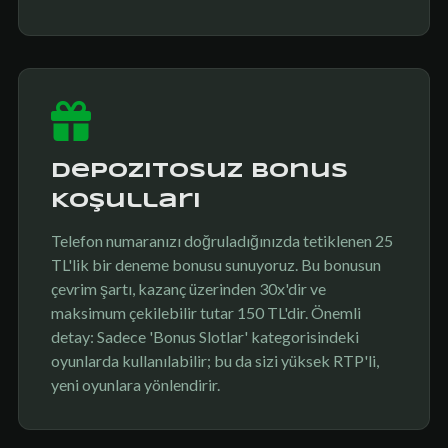
Depozitosuz Bonus
Koşulları
Telefon numaranızı doğruladığınızda tetiklenen 25
TL'lik bir deneme bonusu sunuyoruz. Bu bonusun
çevrim şartı, kazanç üzerinden 30x'dir ve
maksimum çekilebilir tutar 150 TL'dir. Önemli
detay: Sadece 'Bonus Slotlar' kategorisindeki
oyunlarda kullanılabilir; bu da sizi yüksek RTP'li,
yeni oyunlara yönlendirir.