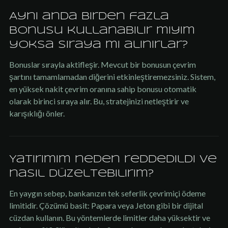
Aynı anda birden fazla
bonusu kullanabilir miyim
yoksa sıraya mı alınırlar?
Bonuslar sırayla aktifleşir. Mevcut bir bonusun çevrim
şartını tamamlamadan diğerini etkinleştiremezsiniz. Sistem,
en yüksek nakit çevrim oranına sahip bonusu otomatik
olarak birinci sıraya alır. Bu, stratejinizi netleştirir ve
karışıklığı önler.
Yatırımım neden reddedildi ve
nasıl düzeltebilirim?
En yaygın sebep, bankanızın tek seferlik çevrimiçi ödeme
limitidir. Çözümü basit: Papara veya Jeton gibi bir dijital
cüzdan kullanın. Bu yöntemlerde limitler daha yüksektir ve