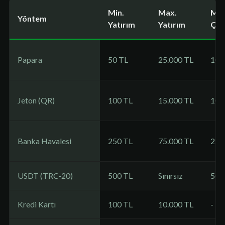
Min.
Max.
Min
Yöntem
Yatırım
Yatırım
Çek
Papara
50 TL
25.000 TL
100
Jeton (QR)
100 TL
15.000 TL
100
Banka Havalesi
250 TL
75.000 TL
250
USDT (TRC-20)
500 TL
Sınırsız
500
Kredi Kartı
100 TL
10.000 TL
-