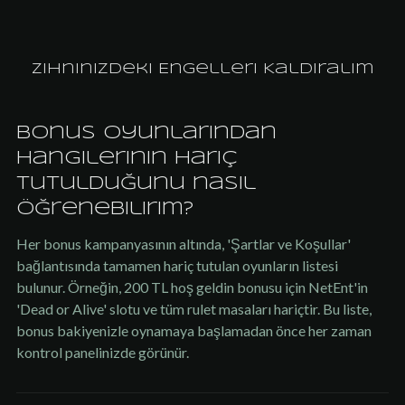
Zihninizdeki Engelleri Kaldıralım
Bonus oyunlarından
hangilerinin hariç
tutulduğunu nasıl
öğrenebilirim?
Her bonus kampanyasının altında, 'Şartlar ve Koşullar'
bağlantısında tamamen hariç tutulan oyunların listesi
bulunur. Örneğin, 200 TL hoş geldin bonusu için NetEnt'in
'Dead or Alive' slotu ve tüm rulet masaları hariçtir. Bu liste,
bonus bakiyenizle oynamaya başlamadan önce her zaman
kontrol panelinizde görünür.