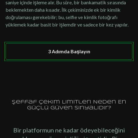
saniye içinde işleme alır. Bu süre, bir bankamatik sırasında
beklemekten daha kısadır. İlk çekiminizde ek bir kimlik
doğrulaması gerekebilir; bu, selfie ve kimlik fotoğrafı
yüklemek kadar basit bir işlemdir ve sadece bir kez yapılır.
3 Adımda Başlayın
Şeffaf Çekim Limitleri Neden En
Güçlü Güven Sinyalidir?
Bir platformun ne kadar ödeyebileceğini