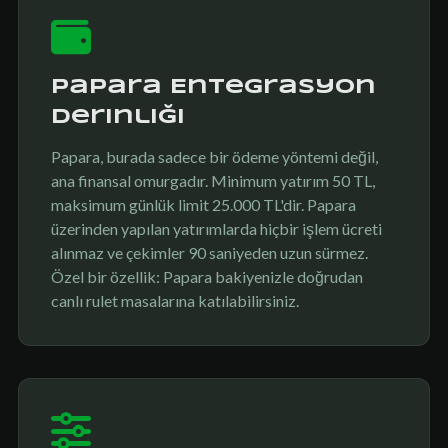
Papara Entegrasyon
Derinliği
Papara, burada sadece bir ödeme yöntemi değil,
ana finansal omurgadır. Minimum yatırım 50 TL,
maksimum günlük limit 25.000 TL'dir. Papara
üzerinden yapılan yatırımlarda hiçbir işlem ücreti
alınmaz ve çekimler 90 saniyeden uzun sürmez.
Özel bir özellik: Papara bakiyenizle doğrudan
canlı rulet masalarına katılabilirsiniz.