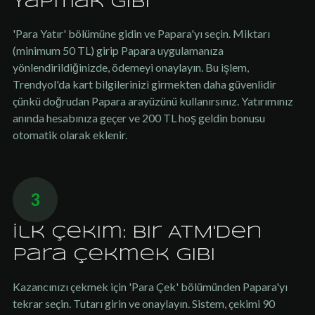
Yapmak Gibi
'Para Yatır' bölümüne gidin ve Papara'yı seçin. Miktarı
(minimum 50 TL) girip Papara uygulamanıza
yönlendirildiğinizde, ödemeyi onaylayın. Bu işlem,
Trendyol'da kart bilgilerinizi girmekten daha güvenlidir
çünkü doğrudan Papara arayüzünü kullanırsınız. Yatırımınız
anında hesabınıza geçer ve 200 TL hoş geldin bonusu
otomatik olarak eklenir.
3
İlk Çekim: Bir ATM'den
Para Çekmek Gibi
Kazancınızı çekmek için 'Para Çek' bölümünden Papara'yı
tekrar seçin. Tutarı girin ve onaylayın. Sistem, çekimi 90