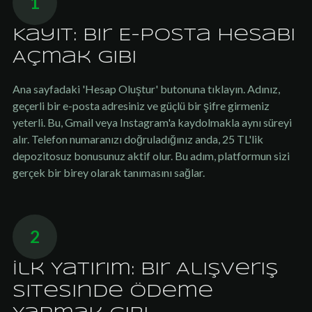
1
Kayıt: Bir E-posta Hesabı
Açmak Gibi
Ana sayfadaki 'Hesap Oluştur' butonuna tıklayın. Adınız,
geçerli bir e-posta adresiniz ve güçlü bir şifre girmeniz
yeterli. Bu, Gmail veya Instagram'a kaydolmakla aynı süreyi
alır. Telefon numaranızı doğruladığınız anda, 25 TL'lik
depozitosuz bonusunuz aktif olur. Bu adım, platformun sizi
gerçek bir birey olarak tanımasını sağlar.
2
İlk Yatırım: Bir Alışveriş
Sitesinde Ödeme