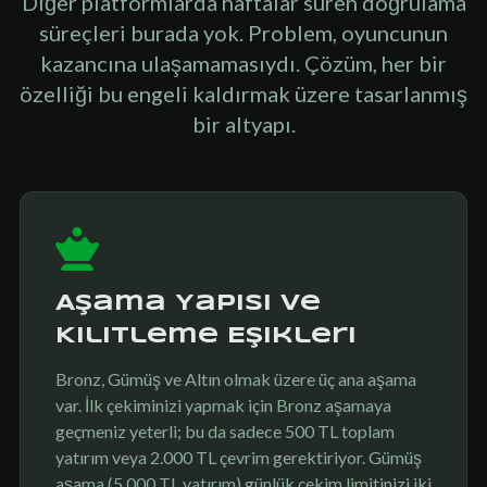
Diğer platformlarda haftalar süren doğrulama
süreçleri burada yok. Problem, oyuncunun
kazancına ulaşamamasıydı. Çözüm, her bir
özelliği bu engeli kaldırmak üzere tasarlanmış
bir altyapı.
Aşama Yapısı ve
Kilitleme Eşikleri
Bronz, Gümüş ve Altın olmak üzere üç ana aşama
var. İlk çekiminizi yapmak için Bronz aşamaya
geçmeniz yeterli; bu da sadece 500 TL toplam
yatırım veya 2.000 TL çevrim gerektiriyor. Gümüş
aşama (5.000 TL yatırım) günlük çekim limitinizi iki