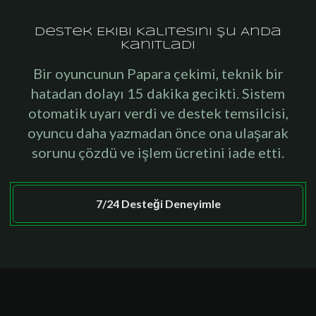
Destek Ekibi Kalitesini Şu Anda
Kanıtladı
Bir oyuncunun Papara çekimi, teknik bir
hatadan dolayı 15 dakika gecikti. Sistem
otomatik uyarı verdi ve destek temsilcisi,
oyuncu daha yazmadan önce ona ulaşarak
sorunu çözdü ve işlem ücretini iade etti.
7/24 Desteği Deneyimle