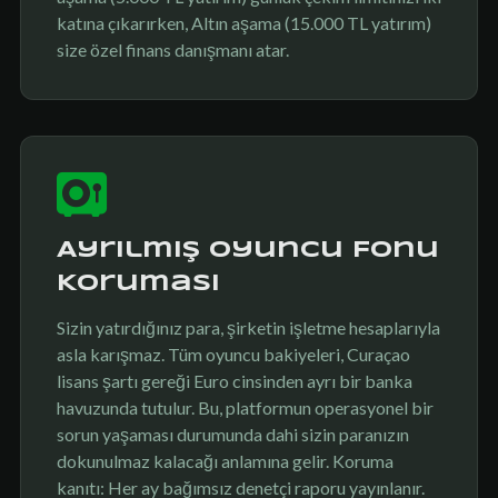
katına çıkarırken, Altın aşama (15.000 TL yatırım)
size özel finans danışmanı atar.
Ayrılmış Oyuncu Fonu
Koruması
Sizin yatırdığınız para, şirketin işletme hesaplarıyla
asla karışmaz. Tüm oyuncu bakiyeleri, Curaçao
lisans şartı gereği Euro cinsinden ayrı bir banka
havuzunda tutulur. Bu, platformun operasyonel bir
sorun yaşaması durumunda dahi sizin paranızın
dokunulmaz kalacağı anlamına gelir. Koruma
kanıtı: Her ay bağımsız denetçi raporu yayınlanır.