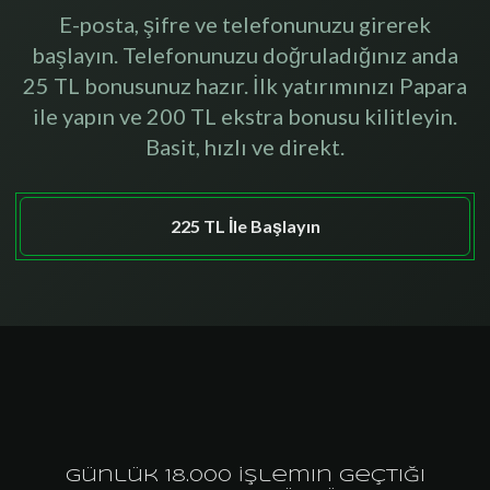
E-posta, şifre ve telefonunuzu girerek
başlayın. Telefonunuzu doğruladığınız anda
25 TL bonusunuz hazır. İlk yatırımınızı Papara
ile yapın ve 200 TL ekstra bonusu kilitleyin.
Basit, hızlı ve direkt.
225 TL İle Başlayın
Günlük 18.000 İşlemin Geçtiği