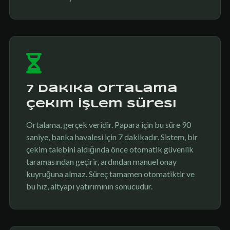
7 Dakika Ortalama
Çekim İşlem Süresi
Ortalama, gerçek veridir. Papara için bu süre 90
saniye, banka havalesi için 7 dakikadır. Sistem, bir
çekim talebini aldığında önce otomatik güvenlik
taramasından geçirir, ardından manuel onay
kuyruğuna almaz. Süreç tamamen otomatiktir ve
bu hız, altyapı yatırımının sonucudur.