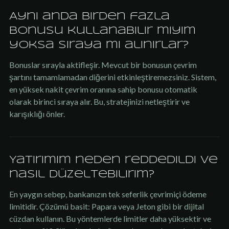
Aynı anda birden fazla
bonusu kullanabilir miyim
yoksa sıraya mı alınırlar?
Bonuslar sırayla aktifleşir. Mevcut bir bonusun çevrim
şartını tamamlamadan diğerini etkinleştiremezsiniz. Sistem,
en yüksek nakit çevrim oranına sahip bonusu otomatik
olarak birinci sıraya alır. Bu, stratejinizi netleştirir ve
karışıklığı önler.
Yatırımım neden reddedildi ve
nasıl düzeltebilirim?
En yaygın sebep, bankanızın tek seferlik çevrimiçi ödeme
limitidir. Çözümü basit: Papara veya Jeton gibi bir dijital
cüzdan kullanın. Bu yöntemlerde limitler daha yüksektir ve