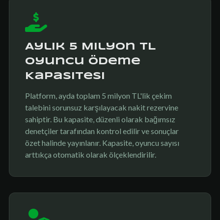
Aylık 5 Milyon TL
Oyuncu Ödeme
Kapasitesi
Platform, ayda toplam 5 milyon TL'lik çekim
talebini sorunsuz karşılayacak nakit rezervine
sahiptir. Bu kapasite, düzenli olarak bağımsız
denetçiler tarafından kontrol edilir ve sonuçlar
özet halinde yayınlanır. Kapasite, oyuncu sayısı
arttıkça otomatik olarak ölçeklendirilir.