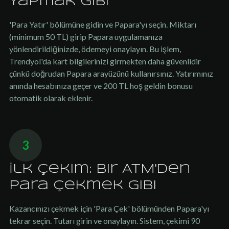
Yapmak Gibi
'Para Yatır' bölümüne gidin ve Papara'yı seçin. Miktarı
(minimum 50 TL) girip Papara uygulamanıza
yönlendirildiğinizde, ödemeyi onaylayın. Bu işlem,
Trendyol'da kart bilgilerinizi girmekten daha güvenlidir
çünkü doğrudan Papara arayüzünü kullanırsınız. Yatırımınız
anında hesabınıza geçer ve 200 TL hoş geldin bonusu
otomatik olarak eklenir.
3
İlk Çekim: Bir ATM'den
Para Çekmek Gibi
Kazancınızı çekmek için 'Para Çek' bölümünden Papara'yı
tekrar seçin. Tutarı girin ve onaylayın. Sistem, çekimi 90