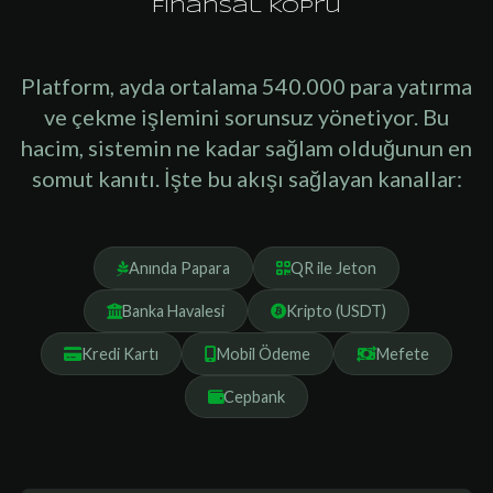
Finansal Köprü
Platform, ayda ortalama 540.000 para yatırma
ve çekme işlemini sorunsuz yönetiyor. Bu
hacim, sistemin ne kadar sağlam olduğunun en
somut kanıtı. İşte bu akışı sağlayan kanallar:
Anında Papara
QR ile Jeton
Banka Havalesi
Kripto (USDT)
Kredi Kartı
Mobil Ödeme
Mefete
Cepbank