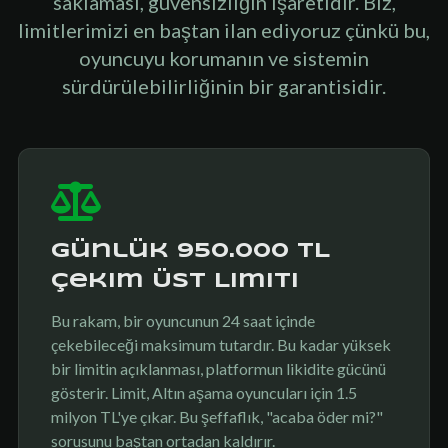
saklaması, güvensizliğin işaretidir. Biz,
limitlerimizi en baştan ilan ediyoruz çünkü bu,
oyuncuyu korumanın ve sistemin
sürdürülebilirliğinin bir garantisidir.
Günlük 950.000 TL
Çekim Üst Limiti
Bu rakam, bir oyuncunun 24 saat içinde
çekebileceği maksimum tutardır. Bu kadar yüksek
bir limitin açıklanması, platformun likidite gücünü
gösterir. Limit, Altın aşama oyuncuları için 1.5
milyon TL'ye çıkar. Bu şeffaflık, "acaba öder mi?"
sorusunu baştan ortadan kaldırır.