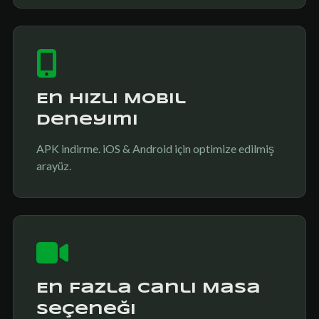
En Hızlı Mobil
Deneyimi
APK indirme. iOS & Android için optimize edilmiş
arayüz.
En Fazla Canlı Masa
Seçeneği