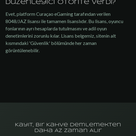
düzenleyici otorite verdi?
Evet, platform Curaçao eGaming tarafından verilen
8048/JAZ lisansı ile tamamen lisanslıdır. Bu lisans, oyuncu
fonlarının ayrı hesaplarda tutulmasını ve adil oyun
denetimlerini zorunlu kılar. Lisans belgemiz, sitenin alt
kısmındaki 'Güvenlik' bölümünde her zaman
görüntülenebilir.
Kayıt, Bir Kahve Demlemekten
Daha Az Zaman Alır