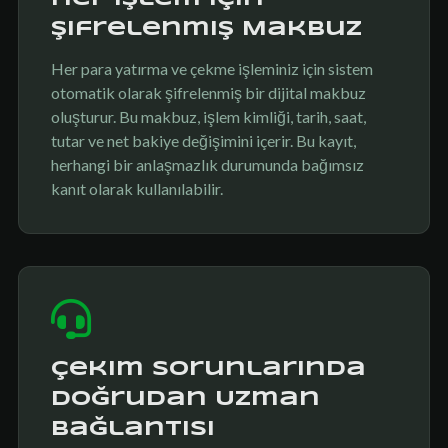
Şifrelenmiş Makbuz
Her para yatırma ve çekme işleminiz için sistem
otomatik olarak şifrelenmiş bir dijital makbuz
oluşturur. Bu makbuz, işlem kimliği, tarih, saat,
tutar ve net bakiye değişimini içerir. Bu kayıt,
herhangi bir anlaşmazlık durumunda bağımsız
kanıt olarak kullanılabilir.
Çekim Sorunlarında
Doğrudan Uzman
Bağlantısı