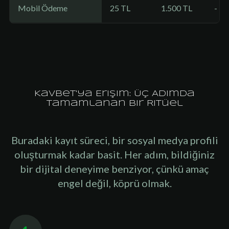
Mobil Ödeme
25 TL
1.500 TL
-
Kavbet'ya Erişim: Üç Adımda
Tamamlanan Bir Ritüel
Buradaki kayıt süreci, bir sosyal medya profili
oluşturmak kadar basit. Her adım, bildiğiniz
bir dijital deneyime benziyor, çünkü amaç
engel değil, köprü olmak.