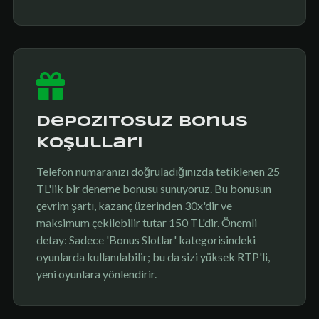
Depozitosuz Bonus
Koşulları
Telefon numaranızı doğruladığınızda tetiklenen 25
TL'lik bir deneme bonusu sunuyoruz. Bu bonusun
çevrim şartı, kazanç üzerinden 30x'dir ve
maksimum çekilebilir tutar 150 TL'dir. Önemli
detay: Sadece 'Bonus Slotlar' kategorisindeki
oyunlarda kullanılabilir; bu da sizi yüksek RTP'li,
yeni oyunlara yönlendirir.