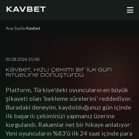
Ana İçeriğe Geç
KAVBET
Ana Sayfa
›
Kavbet
03.08.2026 15:00
Kavbet, Hızlı Çekimi Bir İlk Gün
Ritüeline Dönüştürdü
Platform, Türkiye'deki oyuncuların en büyük
şikayeti olan 'bekleme sürelerini' reddediyor.
Buradaki deneyim, kaydolduğunuz gün içinde
ilk başarılı çekiminizi yapmanız üzerine
kurgulandı. Rakamlar net bir hikaye anlatıyor:
Yeni oyuncuların %83'ü ilk 24 saat içinde para