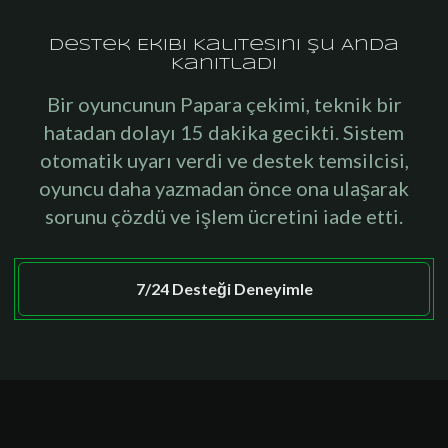
Destek Ekibi Kalitesini Şu Anda
Kanıtladı
Bir oyuncunun Papara çekimi, teknik bir
hatadan dolayı 15 dakika gecikti. Sistem
otomatik uyarı verdi ve destek temsilcisi,
oyuncu daha yazmadan önce ona ulaşarak
sorunu çözdü ve işlem ücretini iade etti.
7/24 Desteği Deneyimle