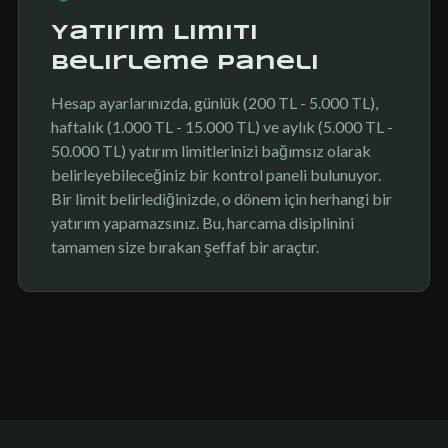
Yatırım Limiti
Belirleme Paneli
Hesap ayarlarınızda, günlük (200 TL - 5.000 TL),
haftalık (1.000 TL - 15.000 TL) ve aylık (5.000 TL -
50.000 TL) yatırım limitlerinizi bağımsız olarak
belirleyebileceğiniz bir kontrol paneli bulunuyor.
Bir limit belirlediğinizde, o dönem için herhangi bir
yatırım yapamazsınız. Bu, harcama disiplinini
tamamen size bırakan şeffaf bir araçtır.