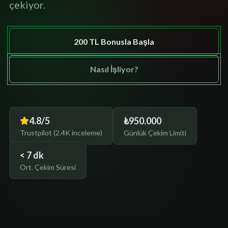
çekiyor.
200 TL Bonusla Başla
Nasıl İşliyor?
4.8/5
₺950.000
Trustpilot (2.4K inceleme)
Günlük Çekim Limiti
< 7 dk
Ort. Çekim Süresi