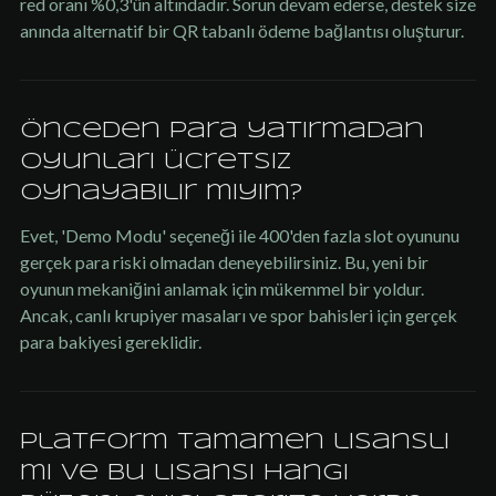
red oranı %0,3'ün altındadır. Sorun devam ederse, destek size
anında alternatif bir QR tabanlı ödeme bağlantısı oluşturur.
Önceden para yatırmadan
oyunları ücretsiz
oynayabilir miyim?
Evet, 'Demo Modu' seçeneği ile 400'den fazla slot oyununu
gerçek para riski olmadan deneyebilirsiniz. Bu, yeni bir
oyunun mekaniğini anlamak için mükemmel bir yoldur.
Ancak, canlı krupiyer masaları ve spor bahisleri için gerçek
para bakiyesi gereklidir.
Platform tamamen lisanslı
mı ve bu lisansı hangi