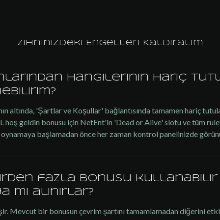
Zihninizdeki Engelleri Kaldıralım
larından hangilerinin hariç tu
ebilirim?
 altında, 'Şartlar ve Koşullar' bağlantısında tamamen hariç tutulan
 hoş geldin bonusu için NetEnt'in 'Dead or Alive' slotu ve tüm rulet
le oynamaya başlamadan önce her zaman kontrol panelinizde görünü
irden fazla bonusu kullanabilir
a mı alınırlar?
eşir. Mevcut bir bonusun çevrim şartını tamamlamadan diğerini etki