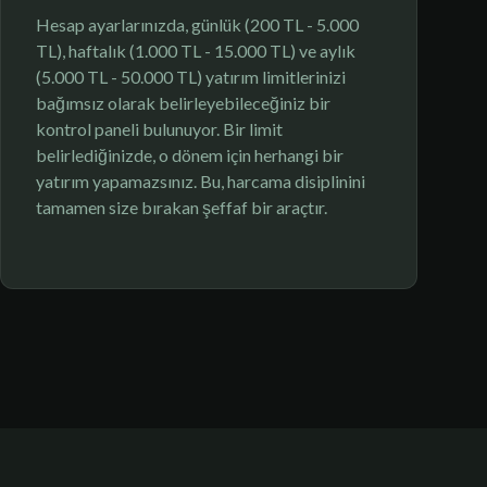
Hesap ayarlarınızda, günlük (200 TL - 5.000
TL), haftalık (1.000 TL - 15.000 TL) ve aylık
(5.000 TL - 50.000 TL) yatırım limitlerinizi
bağımsız olarak belirleyebileceğiniz bir
kontrol paneli bulunuyor. Bir limit
belirlediğinizde, o dönem için herhangi bir
yatırım yapamazsınız. Bu, harcama disiplinini
tamamen size bırakan şeffaf bir araçtır.