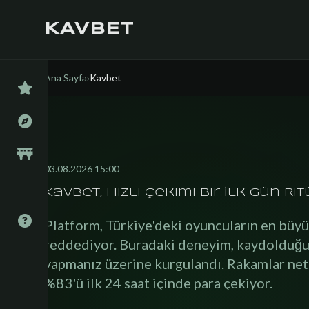
Ana İçeriğe Geç
KAVBET
Ana Sayfa
›
Kavbet
03.08.2026 15:00
Kavbet, Hızlı Çekimi Bir İlk Gün 
Platform, Türkiye'deki oyuncuların en büyü
reddediyor. Buradaki deneyim, kaydolduğunu
yapmanız üzerine kurgulandı. Rakamlar net 
%83'ü ilk 24 saat içinde para çekiyor.