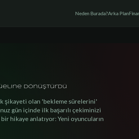
Neden Burada?
Arka Plan
Fina
Ritüeline Dönüştürdü
k şikayeti olan 'bekleme sürelerini'
z gün içinde ilk başarılı çekiminizi
bir hikaye anlatıyor: Yeni oyuncuların