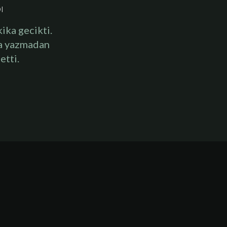
ı
ika gecikti.
ha yazmadan
etti.