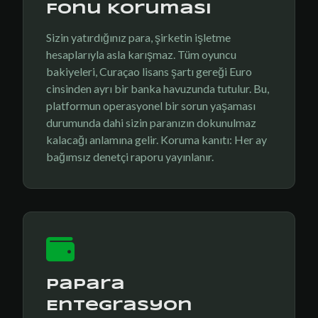
Fonu Koruması
Sizin yatırdığınız para, şirketin işletme
hesaplarıyla asla karışmaz. Tüm oyuncu
bakiyeleri, Curaçao lisans şartı gereği Euro
cinsinden ayrı bir banka havuzunda tutulur. Bu,
platformun operasyonel bir sorun yaşaması
durumunda dahi sizin paranızın dokunulmaz
kalacağı anlamına gelir. Koruma kanıtı: Her ay
bağımsız denetçi raporu yayınlanır.
Papara
Entegrasyon