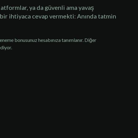
latformlar, ya da güvenli ama yavaş
 bir ihtiyaca cevap vermekti: Anında tatmin
 deneme bonusunuz hesabınıza tanımlanır. Diğer
diyor.