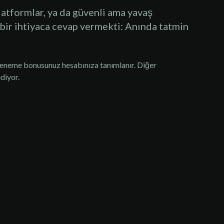
latformlar, ya da güvenli ama yavaş
 bir ihtiyaca cevap vermekti: Anında tatmin
 deneme bonusunuz hesabınıza tanımlanır. Diğer
diyor.