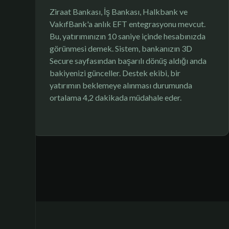
Ziraat Bankası, İş Bankası, Halkbank ve
VakıfBank'a anlık EFT entegrasyonu mevcut.
Bu, yatırımınızın 10 saniye içinde hesabınızda
görünmesi demek. Sistem, bankanızın 3D
Secure sayfasından başarılı dönüş aldığı anda
bakiyenizi günceller. Destek ekibi, bir
yatırımın beklemeye alınması durumunda
ortalama 4,2 dakikada müdahale eder.