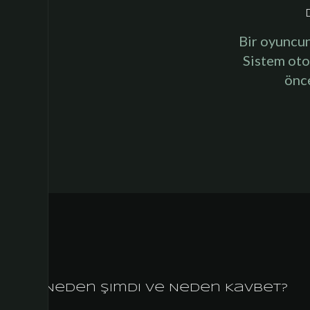
Bir oyuncun
Sistem oto
önce
Neden Şimdi ve Neden Kavbet?