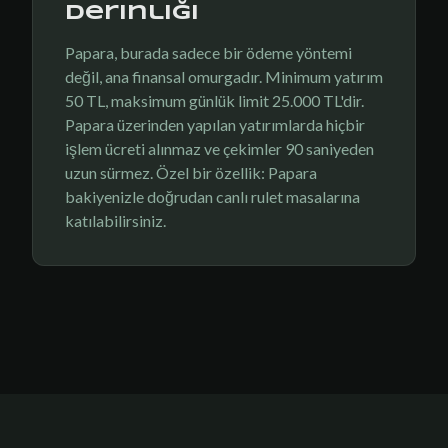
Derinliği
Papara, burada sadece bir ödeme yöntemi
değil, ana finansal omurgadır. Minimum yatırım
50 TL, maksimum günlük limit 25.000 TL'dir.
Papara üzerinden yapılan yatırımlarda hiçbir
işlem ücreti alınmaz ve çekimler 90 saniyeden
uzun sürmez. Özel bir özellik: Papara
bakiyenizle doğrudan canlı rulet masalarına
katılabilirsiniz.