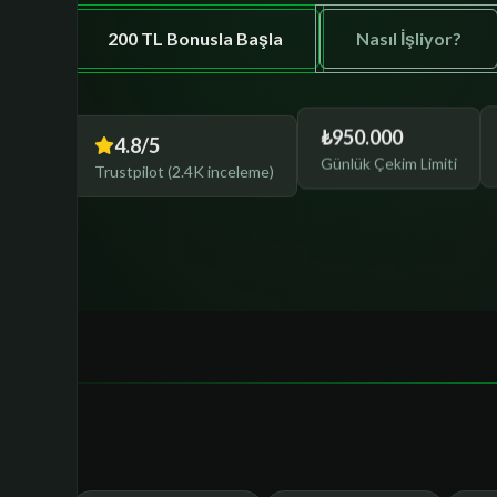
200 TL Bonusla Başla
Nasıl İşliyor?
₺950.000
4.8/5
Günlük Çekim Limiti
Trustpilot (2.4K inceleme)