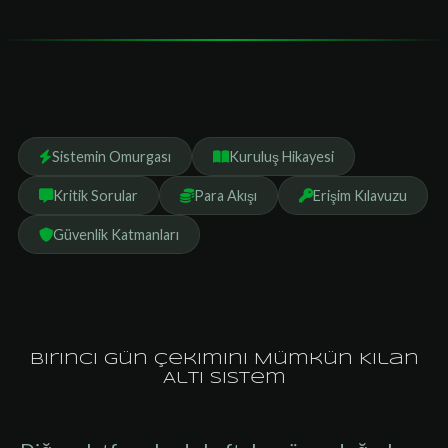
Sayfa İçeriği
Sistemin Omurgası
Kuruluş Hikayesi
Kritik Sorular
Para Akışı
Erişim Kılavuzu
Güvenlik Katmanları
Birinci Gün Çekimini Mümkün Kılan
Altı Sistem