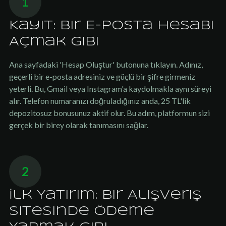
1
Kayıt: Bir E-posta Hesabı
Açmak Gibi
Ana sayfadaki 'Hesap Oluştur' butonuna tıklayın. Adınız,
geçerli bir e-posta adresiniz ve güçlü bir şifre girmeniz
yeterli. Bu, Gmail veya Instagram'a kaydolmakla aynı süreyi
alır. Telefon numaranızı doğruladığınız anda, 25 TL'lik
depozitosuz bonusunuz aktif olur. Bu adım, platformun sizi
gerçek bir birey olarak tanımasını sağlar.
2
İlk Yatırım: Bir Alışveriş
Sitesinde Ödeme