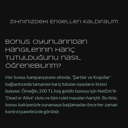
Zihninizdeki Engelleri Kaldıralım
Bonus oyunlarından
hangilerinin hariç
tutulduğunu nasıl
öğrenebilirim?
Her bonus kampanyasının altında, 'Şartlar ve Koşullar'
bağlantısında tamamen hariç tutulan oyunların listesi
bulunur. Örneğin, 200 TL hoş geldin bonusu için NetEnt'in
'Dead or Alive' slotu ve tüm rulet masaları hariçtir. Bu liste,
bonus bakiyenizle oynamaya başlamadan önce her zaman
kontrol panelinizde görünür.