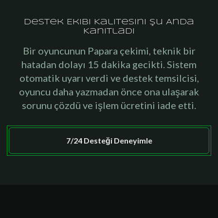
Destek Ekibi Kalitesini Şu Anda
Kanıtladı
Bir oyuncunun Papara çekimi, teknik bir
hatadan dolayı 15 dakika gecikti. Sistem
otomatik uyarı verdi ve destek temsilcisi,
oyuncu daha yazmadan önce ona ulaşarak
sorunu çözdü ve işlem ücretini iade etti.
7/24 Desteği Deneyimle