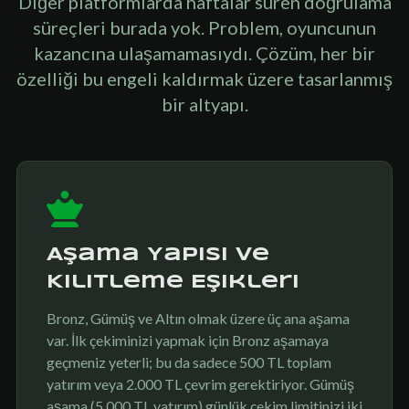
Diğer platformlarda haftalar süren doğrulama
süreçleri burada yok. Problem, oyuncunun
kazancına ulaşamamasıydı. Çözüm, her bir
özelliği bu engeli kaldırmak üzere tasarlanmış
bir altyapı.
Aşama Yapısı ve
Kilitleme Eşikleri
Bronz, Gümüş ve Altın olmak üzere üç ana aşama
var. İlk çekiminizi yapmak için Bronz aşamaya
geçmeniz yeterli; bu da sadece 500 TL toplam
yatırım veya 2.000 TL çevrim gerektiriyor. Gümüş
aşama (5.000 TL yatırım) günlük çekim limitinizi iki