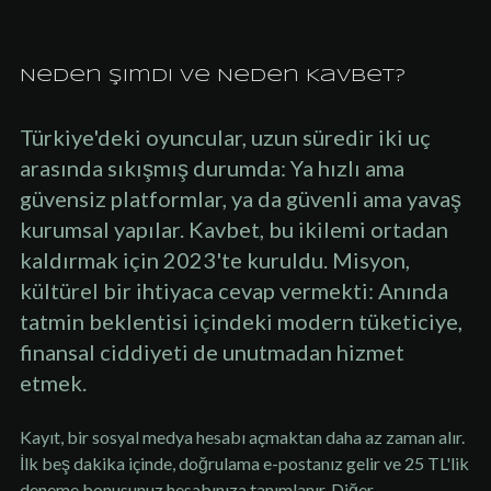
Neden Şimdi ve Neden Kavbet?
Türkiye'deki oyuncular, uzun süredir iki uç
arasında sıkışmış durumda: Ya hızlı ama
güvensiz platformlar, ya da güvenli ama yavaş
kurumsal yapılar. Kavbet, bu ikilemi ortadan
kaldırmak için 2023'te kuruldu. Misyon,
kültürel bir ihtiyaca cevap vermekti: Anında
tatmin beklentisi içindeki modern tüketiciye,
finansal ciddiyeti de unutmadan hizmet
etmek.
Kayıt, bir sosyal medya hesabı açmaktan daha az zaman alır.
İlk beş dakika içinde, doğrulama e-postanız gelir ve 25 TL'lik
deneme bonusunuz hesabınıza tanımlanır. Diğer