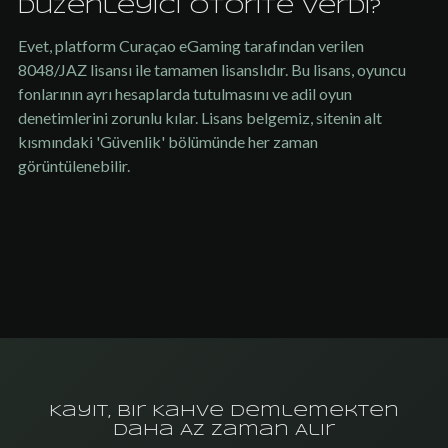
düzenleyici otorite verdi?
Evet, platform Curaçao eGaming tarafından verilen
8048/JAZ lisansı ile tamamen lisanslıdır. Bu lisans, oyuncu
fonlarının ayrı hesaplarda tutulmasını ve adil oyun
denetimlerini zorunlu kılar. Lisans belgemiz, sitenin alt
kısmındaki 'Güvenlik' bölümünde her zaman
görüntülenebilir.
Kayıt, Bir Kahve Demlemekten
Daha Az Zaman Alır