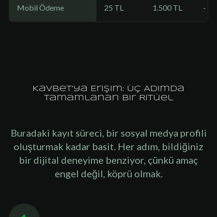
Mobil Ödeme
25 TL
1.500 TL
-
Kavbet'ya Erişim: Üç Adımda
Tamamlanan Bir Ritüel
Buradaki kayıt süreci, bir sosyal medya profili
oluşturmak kadar basit. Her adım, bildiğiniz
bir dijital deneyime benziyor, çünkü amaç
engel değil, köprü olmak.