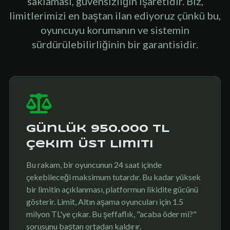
saklaması, güvensizliğin işaretidir. Biz,
limitlerimizi en baştan ilan ediyoruz çünkü bu,
oyuncuyu korumanın ve sistemin
sürdürülebilirliğinin bir garantisidir.
Günlük 950.000 TL
Çekim Üst Limiti
Bu rakam, bir oyuncunun 24 saat içinde
çekebileceği maksimum tutardır. Bu kadar yüksek
bir limitin açıklanması, platformun likidite gücünü
gösterir. Limit, Altın aşama oyuncuları için 1.5
milyon TL'ye çıkar. Bu şeffaflık, "acaba öder mi?"
sorusunu baştan ortadan kaldırır.