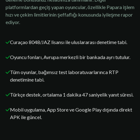
platformlardan geçiş yapan oyuncular, özellikle Papara işlem
hızı ve çekim limitlerinin şeffaflığı konusunda iyileşme rapor
ediyor.
Curaçao 8048/JAZ lisansı ile uluslararası denetime tabi.
Oyuncu fonları, Avrupa merkezli bir bankada ayrı tutulur.
Tüm oyunlar, bağımsız test laboratuvarlarınca RTP
denetimine tabi.
Türkçe destek, ortalama 1 dakika 47 saniyelik yanıt süresi.
Mobil uygulama, App Store ve Google Play dışında direkt
APK ile güncel.