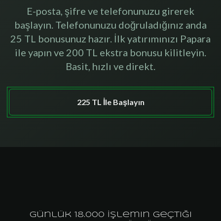
E-posta, şifre ve telefonunuzu girerek
başlayın. Telefonunuzu doğruladığınız anda
25 TL bonusunuz hazır. İlk yatırımınızı Papara
ile yapın ve 200 TL ekstra bonusu kilitleyin.
Basit, hızlı ve direkt.
225 TL İle Başlayın
Günlük 18.000 İşlemin Geçtiği