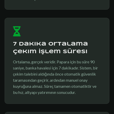
7 Dakika Ortalama
Çekim İşlem Süresi
Ortalama, gerçek veridir. Papara için bu süre 90
saniye, banka havalesi için 7 dakikadır. Sistem, bir
çekim talebini aldığında önce otomatik güvenlik
taramasından geçirir, ardından manuel onay
kuyruğuna almaz. Süreç tamamen otomatiktir ve
bu hız, altyapı yatırımının sonucudur.