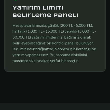
Yatırım Limiti
Belirleme Paneli
Hesap ayarlarınızda, günlük (200 TL - 5.000 TL),
haftalık (1.000 TL - 15.000 TL) ve aylık (5.000 TL -
50.000 TL) yatırım limitlerinizi bağımsız olarak
belirleyebileceğiniz bir kontrol paneli bulunuyor.
Bir limit belirlediğinizde, o dönem için herhangi bir
yatırım yapamazsınız. Bu, harcama disiplinini
tamamen size bırakan şeffaf bir araçtır.