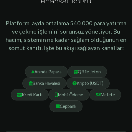
Finansal Köprü
Platform, ayda ortalama 540.000 para yatırma
ve çekme işlemini sorunsuz yönetiyor. Bu
hacim, sistemin ne kadar sağlam olduğunun en
somut kanıtı. İşte bu akışı sağlayan kanallar:
Anında Papara
QR ile Jeton
Banka Havalesi
Kripto (USDT)
Kredi Kartı
Mobil Ödeme
Mefete
Cepbank