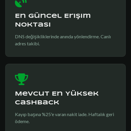
En Güncel Erişim
Noktası
DNS değişikliklerinde anında yönlendirme. Canlı
adres takibi.
Mevcut En Yüksek
Cashback
Kayıp başına %25'e varan nakit iade. Haftalık geri
ödeme.