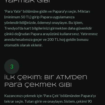
Yapmak Gibi
'Para Yatır' bölümüne gidin ve Papara'yı seçin. Miktarı
(minimum 50 TL) girip Papara uygulamanıza
yönlendirildiğinizde, ödemeyi onaylayın. Bu işlem,
Trendyol'da kart bilgilerinizi girmekten daha güvenlidir
çünkü doğrudan Papara arayüzünü kullanırsınız. Yatırımınız
anında hesabınıza geçer ve 200 TL hoş geldin bonusu
otomatik olarak eklenir.
3
İlk Çekim: Bir ATM'den
Para Çekmek Gibi
Kazancınızı çekmek için 'Para Çek' bölümünden Papara'yı
tekrar seçin. Tutarı girin ve onaylayın. Sistem, çekimi 90