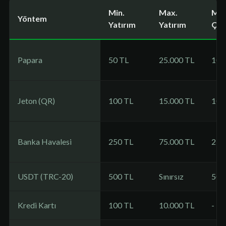
Min.
Max.
Min
Yöntem
Yatırım
Yatırım
Çek
Papara
50 TL
25.000 TL
100
Jeton (QR)
100 TL
15.000 TL
100
Banka Havalesi
250 TL
75.000 TL
250
USDT (TRC-20)
500 TL
Sınırsız
500
Kredi Kartı
100 TL
10.000 TL
-