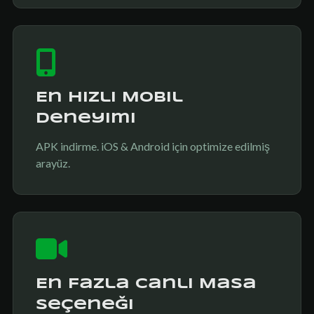
En Hızlı Mobil
Deneyimi
APK indirme. iOS & Android için optimize edilmiş
arayüz.
En Fazla Canlı Masa
Seçeneği