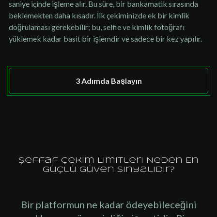
saniye içinde işleme alır. Bu süre, bir bankamatik sırasında
beklemekten daha kısadır. İlk çekiminizde ek bir kimlik
doğrulaması gerekebilir; bu, selfie ve kimlik fotoğrafı
yüklemek kadar basit bir işlemdir ve sadece bir kez yapılır.
3 Adımda Başlayın
Şeffaf Çekim Limitleri Neden En
Güçlü Güven Sinyalidir?
Bir platformun ne kadar ödeyebileceğini