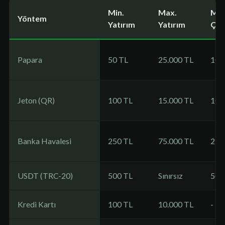
Min.
Max.
Min
Yöntem
Yatırım
Yatırım
Çek
Papara
50 TL
25.000 TL
100
Jeton (QR)
100 TL
15.000 TL
100
Banka Havalesi
250 TL
75.000 TL
250
USDT (TRC-20)
500 TL
Sınırsız
500
Kredi Kartı
100 TL
10.000 TL
-