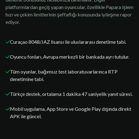
platformlardan geçiş yapan oyuncular, özellikle Papara işlem
hızı ve çekim limitlerinin şeffaflığı konusunda iyileşme rapor
ediyor.
Curaçao 8048/JAZ lisansı ile uluslararası denetime tabi.
Oyuncu fonları, Avrupa merkezli bir bankada ayrı tutulur.
Tüm oyunlar, bağımsız test laboratuvarlarınca RTP
denetimine tabi.
Türkçe destek, ortalama 1 dakika 47 saniyelik yanıt süresi.
Mobil uygulama, App Store ve Google Play dışında direkt
APK ile güncel.