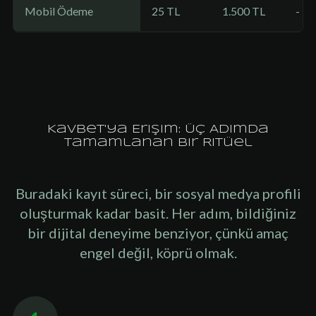
Mobil Ödeme
25 TL
1.500 TL
-
Kavbet'ya Erişim: Üç Adımda
Tamamlanan Bir Ritüel
Buradaki kayıt süreci, bir sosyal medya profili
oluşturmak kadar basit. Her adım, bildiğiniz
bir dijital deneyime benziyor, çünkü amaç
engel değil, köprü olmak.