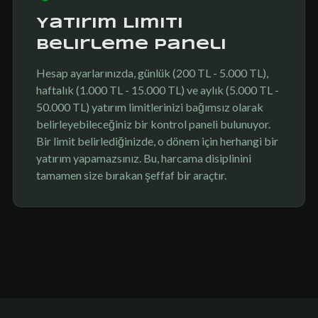
Yatırım Limiti
Belirleme Paneli
Hesap ayarlarınızda, günlük (200 TL - 5.000 TL),
haftalık (1.000 TL - 15.000 TL) ve aylık (5.000 TL -
50.000 TL) yatırım limitlerinizi bağımsız olarak
belirleyebileceğiniz bir kontrol paneli bulunuyor.
Bir limit belirlediğinizde, o dönem için herhangi bir
yatırım yapamazsınız. Bu, harcama disiplinini
tamamen size bırakan şeffaf bir araçtır.