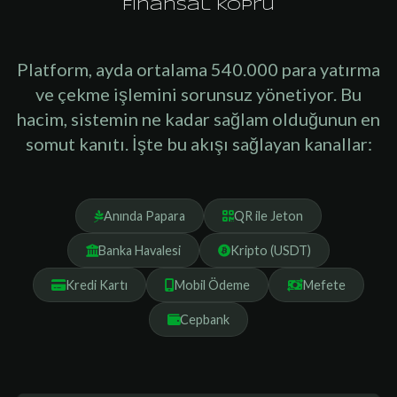
Finansal Köprü
Platform, ayda ortalama 540.000 para yatırma
ve çekme işlemini sorunsuz yönetiyor. Bu
hacim, sistemin ne kadar sağlam olduğunun en
somut kanıtı. İşte bu akışı sağlayan kanallar:
Anında Papara
QR ile Jeton
Banka Havalesi
Kripto (USDT)
Kredi Kartı
Mobil Ödeme
Mefete
Cepbank