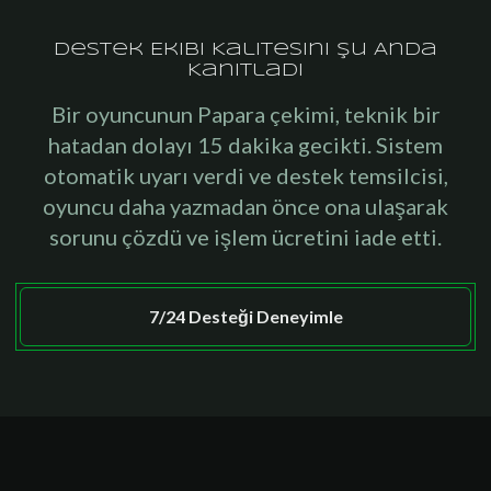
Destek Ekibi Kalitesini Şu Anda
Kanıtladı
Bir oyuncunun Papara çekimi, teknik bir
hatadan dolayı 15 dakika gecikti. Sistem
otomatik uyarı verdi ve destek temsilcisi,
oyuncu daha yazmadan önce ona ulaşarak
sorunu çözdü ve işlem ücretini iade etti.
7/24 Desteği Deneyimle