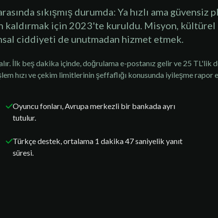
 arasında sıkışmış durumda: Ya hızlı ama güvensiz p
n kaldırmak için 2023'te kuruldu. Misyon, kültürel
ansal ciddiyeti de unutmadan hizmet etmek.
ır. İlk beş dakika içinde, doğrulama e-postanız gelir ve 25 TL'lik
lem hızı ve çekim limitlerinin şeffaflığı konusunda iyileşme rapor e
Oyuncu fonları, Avrupa merkezli bir bankada ayrı
tutulur.
Türkçe destek, ortalama 1 dakika 47 saniyelik yanıt
süresi.