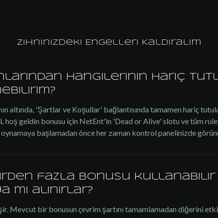
Zihninizdeki Engelleri Kaldıralım
larından hangilerinin hariç tu
ebilirim?
 altında, 'Şartlar ve Koşullar' bağlantısında tamamen hariç tutulan
 hoş geldin bonusu için NetEnt'in 'Dead or Alive' slotu ve tüm rulet
le oynamaya başlamadan önce her zaman kontrol panelinizde görünü
irden fazla bonusu kullanabilir
a mı alınırlar?
eşir. Mevcut bir bonusun çevrim şartını tamamlamadan diğerini etki