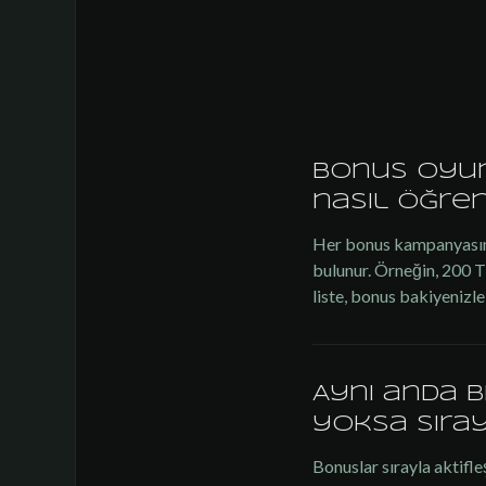
Bonus oyun
nasıl öğren
Her bonus kampanyasının
bulunur. Örneğin, 200 TL
liste, bonus bakiyeniz
Aynı anda b
yoksa sıray
Bonuslar sırayla aktifl