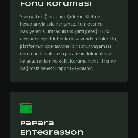
Fonu Koruması
Sizin yatırdığınız para, şirketin işletme
hesaplarıyla asla karışmaz. Tüm oyuncu
bakiyeleri, Curaçao lisans şartı gereği Euro
cinsinden ayrı bir banka havuzunda tutulur. Bu,
platformun operasyonel bir sorun yaşaması
durumunda dahi sizin paranızın dokunulmaz
kalacağı anlamına gelir. Koruma kanıtı: Her ay
bağımsız denetçi raporu yayınlanır.
Papara
Entegrasyon