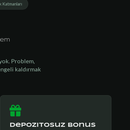
k Katmanları
stem
 yok. Problem,
engeli kaldırmak
Depozitosuz Bonus