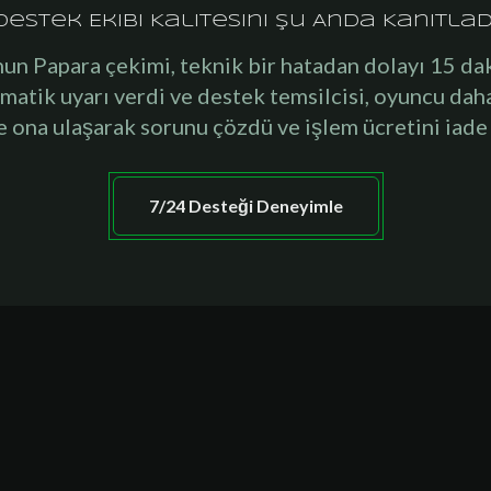
Destek Ekibi Kalitesini Şu Anda Kanıtlad
un Papara çekimi, teknik bir hatadan dolayı 15 dak
matik uyarı verdi ve destek temsilcisi, oyuncu da
 ona ulaşarak sorunu çözdü ve işlem ücretini iade 
7/24 Desteği Deneyimle