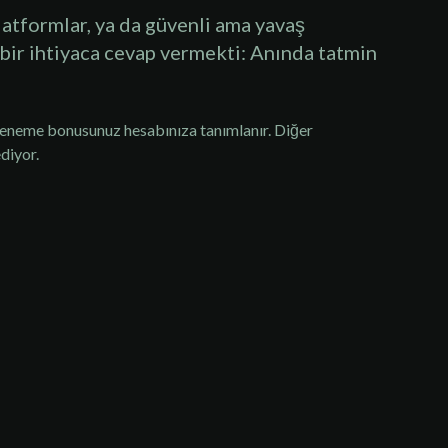
latformlar, ya da güvenli ama yavaş
 bir ihtiyaca cevap vermekti: Anında tatmin
 deneme bonusunuz hesabınıza tanımlanır. Diğer
diyor.