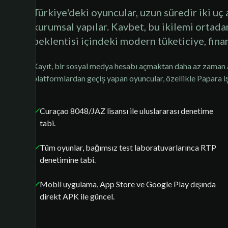
Türkiye'deki oyuncular, uzun süredir iki uç
kurumsal yapılar. Kavbet, bu ikilemi ortada
beklentisi içindeki modern tüketiciye, fin
Kayıt, bir sosyal medya hesabı açmaktan daha az zaman al
platformlardan geçiş yapan oyuncular, özellikle Papara iş
Curaçao 8048/JAZ lisansı ile uluslararası denetime
tabi.
Tüm oyunlar, bağımsız test laboratuvarlarınca RTP
denetimine tabi.
Mobil uygulama, App Store ve Google Play dışında
direkt APK ile güncel.