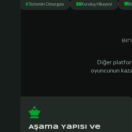
Sayfa İçeriği
Sistemin Omurgası
Kuruluş Hikayesi
K
Bir
Diğer platfor
oyuncunun kazan
Aşama Yapısı ve