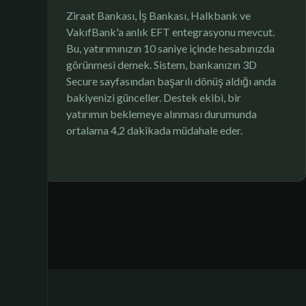
Ziraat Bankası, İş Bankası, Halkbank ve
VakıfBank'a anlık EFT entegrasyonu mevcut.
Bu, yatırımınızın 10 saniye içinde hesabınızda
görünmesi demek. Sistem, bankanızın 3D
Secure sayfasından başarılı dönüş aldığı anda
bakiyenizi günceller. Destek ekibi, bir
yatırımın beklemeye alınması durumunda
ortalama 4,2 dakikada müdahale eder.