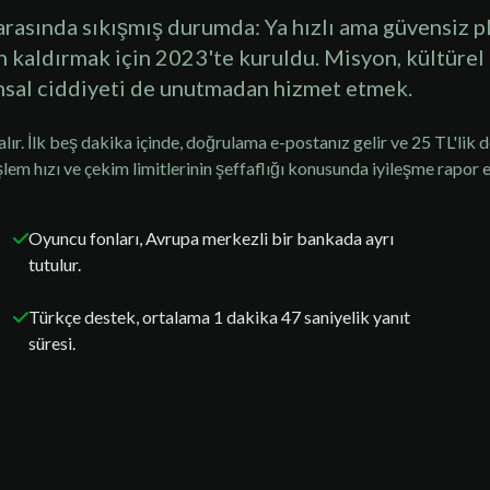
 arasında sıkışmış durumda: Ya hızlı ama güvensiz p
n kaldırmak için 2023'te kuruldu. Misyon, kültürel
ansal ciddiyeti de unutmadan hizmet etmek.
ır. İlk beş dakika içinde, doğrulama e-postanız gelir ve 25 TL'lik
lem hızı ve çekim limitlerinin şeffaflığı konusunda iyileşme rapor e
Oyuncu fonları, Avrupa merkezli bir bankada ayrı
tutulur.
Türkçe destek, ortalama 1 dakika 47 saniyelik yanıt
süresi.