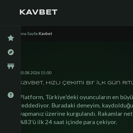
Ana İçeriğe Geç
KAVBET
Ana Sayfa
›
Kavbet
03.08.2026 15:00
Kavbet, Hızlı Çekimi Bir İlk Gün 
Platform, Türkiye'deki oyuncuların en büyü
reddediyor. Buradaki deneyim, kaydolduğunu
yapmanız üzerine kurgulandı. Rakamlar net 
%83'ü ilk 24 saat içinde para çekiyor.