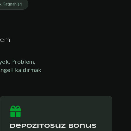
k Katmanları
stem
 yok. Problem,
engeli kaldırmak
Depozitosuz Bonus