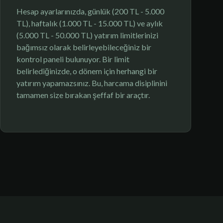
Hesap ayarlarınızda, günlük (200 TL - 5.000
TL), haftalık (1.000 TL - 15.000 TL) ve aylık
(5.000 TL - 50.000 TL) yatırım limitlerinizi
bağımsız olarak belirleyebileceğiniz bir
kontrol paneli bulunuyor. Bir limit
belirlediğinizde, o dönem için herhangi bir
yatırım yapamazsınız. Bu, harcama disiplinini
tamamen size bırakan şeffaf bir araçtır.